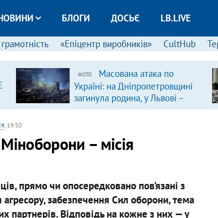
НОВИНИ
БЛОГИ
ДОСЬЄ
LB.LIVE
 грамотність
«Епіцентр виробників»
CultHub
Те
Масована атака по
ФОТО
Є
Україні: на Дніпропетровщині
загинула родина, у Львові –
удар по багатоповерхівках
(доповнюється)
24
, 19:50
 Міноборони – місія
нців, прямо чи опосередковано пов’язані з
ія агресору, забезпечення Сил оборони, тема
 партнерів. Відповідь на кожне з них — у