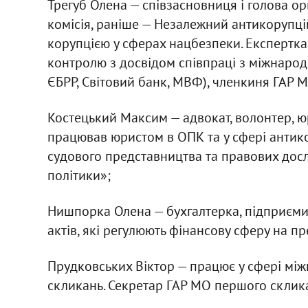
Трегуб Олена — співзасновниця і голова о
комісія, раніше — Незалежний антикорупці
корупцією у сферах нацбезпеки. Експертка
контролю з досвідом співпраці з міжнарод
ЄБРР, Світовий банк, МВФ), членкиня ГАР 
Костецький Максим — адвокат, волонтер, 
працював юристом в ОПК та у сфері антико
судового представництва та правових дос
політики»;
Нишпорка Олена — бухгалтерка, підприєми
актів, які регулюють фінансову сферу на п
Прудковських Віктор — працює у сфері між
скликань. Секретар ГАР МО першого склик