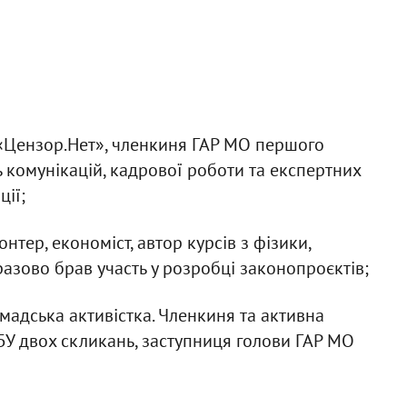
 «Цензор.Нет», членкиня ГАР МО першого
ь комунікацій, кадрової роботи та експертних
ції;
тер, економіст, автор курсів з фізики,
азово брав участь у розробці законопроєктів;
мадська активістка. Членкиня та активна
У двох скликань, заступниця голови ГАР МО