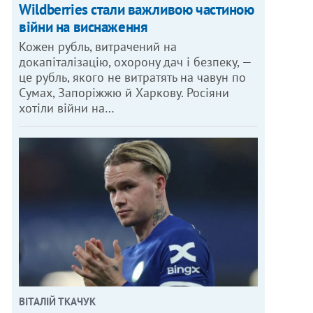
Wildberries стали важливою частиною
війни на виснаження
Кожен рубль, витрачений на
докапіталізацію, охорону дач і безпеку, —
це рубль, якого не витратять на чавун по
Сумах, Запоріжжю й Харкову. Росіяни
хотіли війни на…
ВІТАЛІЙ ТКАЧУК