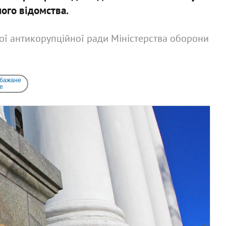
ого відомства.
кої антикорупційної ради Міністерства оборони
 бажане
e