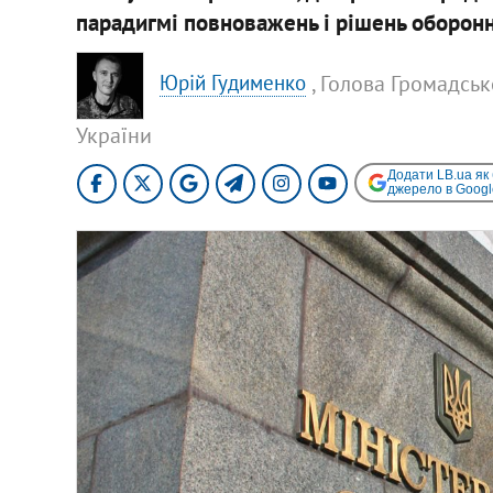
парадигмі повноважень і рішень оборонн
, Голова Громадсь
Юрій Гудименко
України
Додати LB.ua як
джерело в Googl