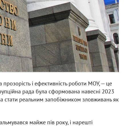
а прозорість і ефективність роботи МОУ, — це
рупційна рада була сформована навесні 2023
гла стати реальним запобіжником зловживань як
льмувався майже пів року, і нарешті