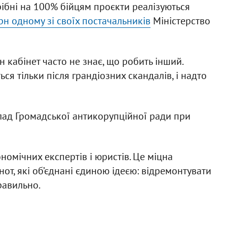
рібні на 100% бійцям проєкти реалізуються
рн одному зі своїх постачальників
Міністерство
кабінет часто не знає, що робить інший.
ся тільки після грандіозних скандалів, і надто
склад Громадської антикорупційної ради при
ономічних експертів і юристів. Це міцна
нот, які об’єднані єдиною ідеєю: відремонтувати
равильно.