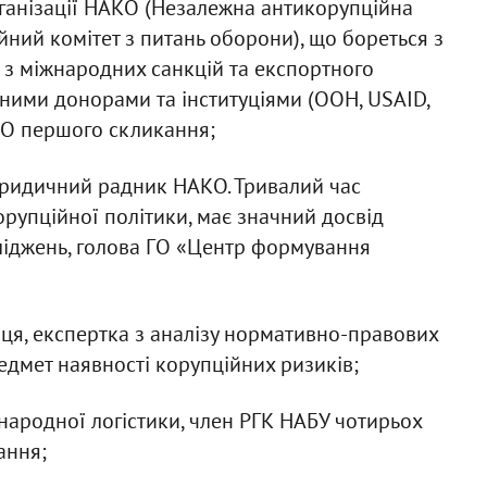
рганізації НАКО (Незалежна антикорупційна
йний комітет з питань оборони), що бореться з
 з міжнародних санкцій та експортного
ними донорами та інституціями (ООН, USAID,
МО першого скликання;
юридичний радник НАКО. Тривалий час
рупційної політики, має значний досвід
ліджень, голова ГО «Центр формування
ця, експертка з аналізу нормативно-правових
редмет наявності корупційних ризиків;
народної логістики, член РГК НАБУ чотирьох
ання;