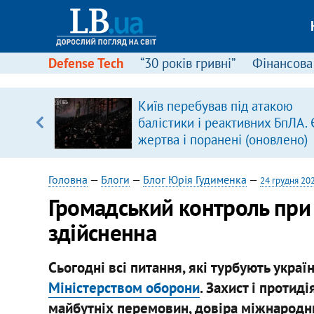
Defense Tech
“30 років гривні”
Фінансова
Київ перебував під атакою
уп
балістики і реактивних БпЛА. 
жертва і поранені (оновлено)
ку
Головна
—
Блоги
—
Блог Юрія Гудименка
—
24 грудня 20
Громадський контроль при
здійсненна
Сьогодні всі питання, які турбують украї
Міністерством оборони
. Захист і протид
майбутніх перемовин, довіра міжнародних