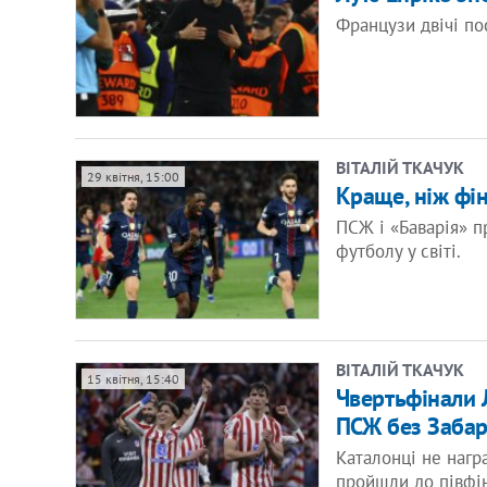
Французи двічі по
ВІТАЛІЙ ТКАЧУК
29 квітня, 15:00
Краще, ніж фі
ПСЖ і «Баварія» 
футболу у світі.
ВІТАЛІЙ ТКАЧУК
15 квітня, 15:40
Чвертьфінали Л
ПСЖ без Забар
Каталонці не нагр
пройшли до півфін