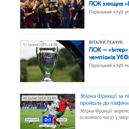
ПСЖ знищив «
Паризький клуб уп
ВІТАЛІЙ ТКАЧУК
31 травня 2025, 13:00
ПСЖ — «Інтер»
чемпіонів УЄФ
Паризький клуб ма
Збірна Франції за п
06 липня 2024, 01:00
пройшла до півфіна
Збірна Франції перемог
основного часу) у чве