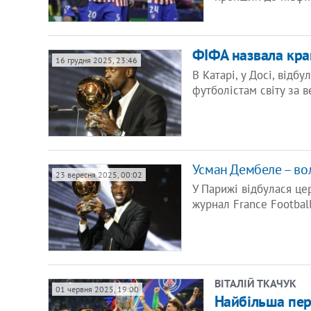
ФІФА назвала кра
16 грудня 2025, 23:46
В Катарі, у Досі, від
футболістам світу за 
Усман Дембеле – во
23 вересня 2025, 00:02
У Парижі відбулася це
журнал France Footbal
ВІТАЛІЙ ТКАЧУК
01 червня 2025, 19:00
Найбільша пере