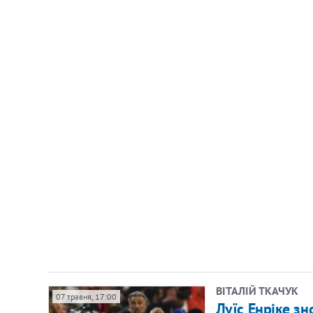
ВІТАЛІЙ ТКАЧУК
07 травня, 17:00
Луїс Енріке зн