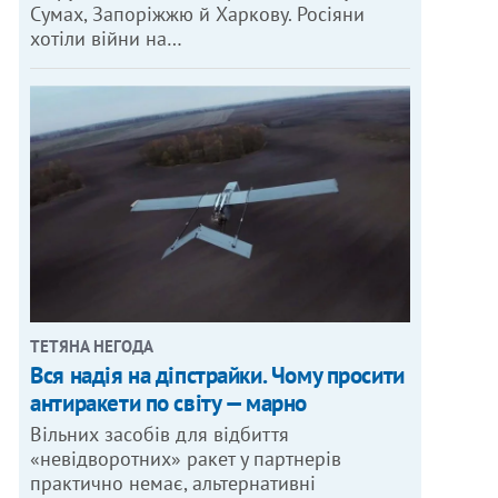
Сумах, Запоріжжю й Харкову. Росіяни
хотіли війни на…
ТЕТЯНА НЕГОДА
Вся надія на діпстрайки. Чому просити
антиракети по світу — марно
Вільних засобів для відбиття
«невідворотних» ракет у партнерів
практично немає, альтернативні