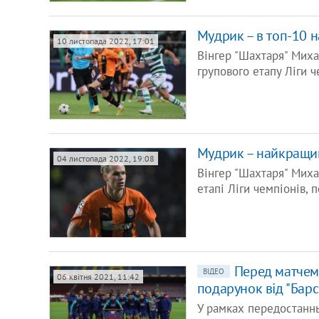
Мудрик – в топ-10 
10 листопада 2022, 17:01
Вінгер "Шахтаря" Мих
групового етапу Ліги ч
Мудрик – найкращий
04 листопада 2022, 19:08
Вінгер "Шахтаря" Мих
етапі Ліги чемпіонів,
Перед матчем 
ВІДЕО
06 квітня 2021, 11:42
подарунок від "Бар
У рамках передостанньо