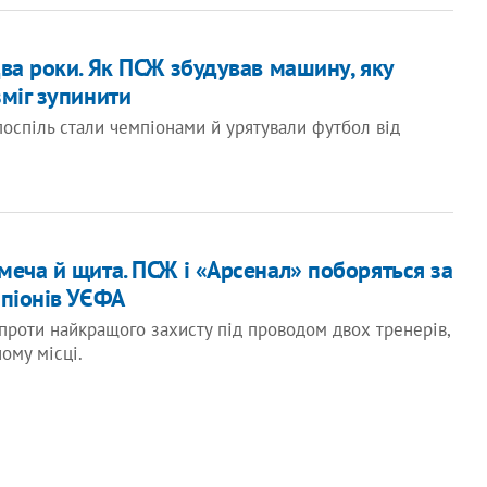
два роки. Як ПСЖ збудував машину, яку
зміг зупинити
оспіль стали чемпіонами й урятували футбол від
меча й щита. ПСЖ і «Арсенал» поборяться за
мпіонів УЄФА
роти найкращого захисту під проводом двох тренерів,
ому місці.