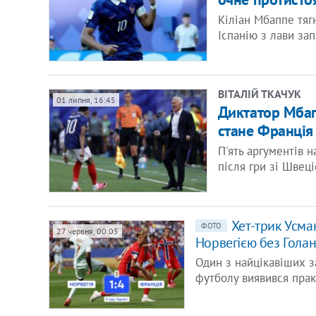
Кіліан Мбаппе тяг
Іспанію з лави зап
ВІТАЛІЙ ТКАЧУК
01 липня, 16:45
Диктатор Мбап
стане Франція
П'ять аргументів н
після гри зі Швеці
Хет-трик Усма
ФОТО
27 червня, 00:05
Норвегією без Гола
Один з найцікавіших за
футболу виявився прак