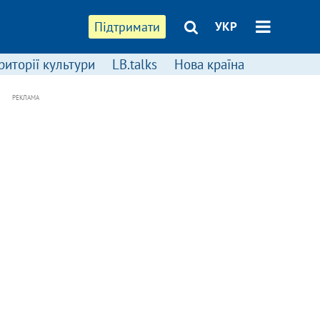
Підтримати
УКР
риторії культури
LB.talks
Нова країна
РЕКЛАМА