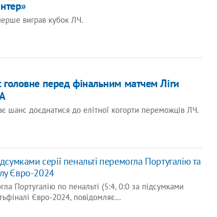
Інтер»
ерше виграв кубок ЛЧ.
: головне перед фінальним матчем Ліги
А
є шанс доєднатися до елітної когорти переможців ЛЧ.
ідсумками серії пенальті перемогла Португалію та
лу Євро-2024
ла Португалію по пенальті (5:4, 0:0 за підсумками
ртьфіналі Євро-2024, повідомляє…