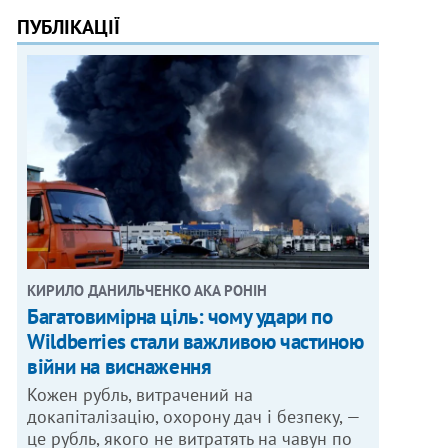
ПУБЛІКАЦІЇ
КИРИЛО ДАНИЛЬЧЕНКО АКА РОНІН
Багатовимірна ціль: чому удари по
Wildberries стали важливою частиною
війни на виснаження
Кожен рубль, витрачений на
докапіталізацію, охорону дач і безпеку, —
це рубль, якого не витратять на чавун по