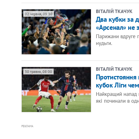
ВІТАЛІЙ ТКАЧУК
02 червня, 09:30
Два кубки за 
«Арсенал» не 
Парижани вдруге п
нудьги.
ВІТАЛІЙ ТКАЧУК
30 травня, 08:00
Протистояння 
кубок Ліги че
Найкращий напад п
які починали в одн
РЕКЛАМА