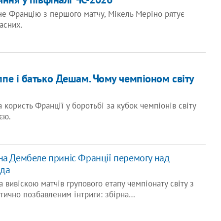
не Францію з першого матчу, Мікель Меріно рятує
асних.
пе і батько Дешам. Чому чемпіоном світу
а користь Франції у боротьбі за кубок чемпіонів світу
єю.
на Дембеле приніс Франції перемогу над
нда
 вивіскою матчів групового етапу чемпіонату світу з
тично позбавленим інтриги: збірна…