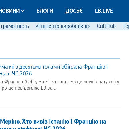
НОВИНИ
БЛОГИ
ДОСЬЄ
LB.LIVE
 грамотність
«Епіцентр виробників»
CultHub
Те
у матчі з десятьма голами обіграла Францію і
едалі ЧС-2026
а Францію (6:4) у матчі за третє місце чемпіонату світу
Про це повідомляє LB.ua.…
Меріно. Хто вивів Іспанію і Францію на
ння у півфіналі ЧС-2026