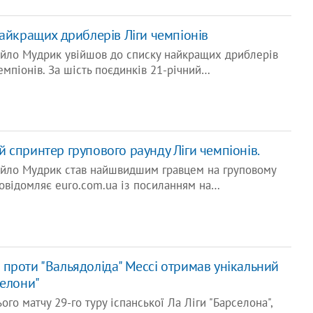
найкращих дриблерів Ліги чемпіонів
айло Мудрик увійшов до списку найкращих дриблерів
емпіонів. За шість поєдинків 21-річний…
 спринтер групового раунду Ліги чемпіонів.
айло Мудрик став найшвидшим гравцем на груповому
 повідомляє euro.com.ua із посиланням на…
проти "Вальядоліда" Мессі отримав унікальний
селони"
го матчу 29-го туру іспанської Ла Ліги "Барселона",