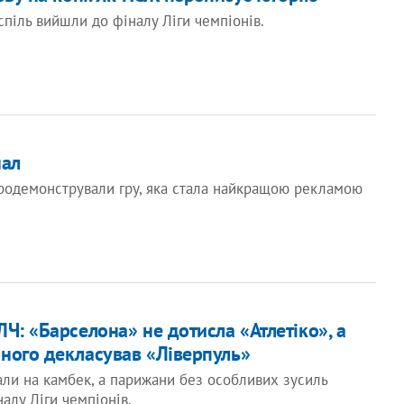
спіль вийшли до фіналу Ліги чемпіонів.
нал
продемонстрували гру, яка стала найкращою рекламою
Ч: «Барселона» не дотисла «Атлетіко», а
ного декласував «Ліверпуль»
али на камбек, а парижани без особливих зусиль
алу Ліги чемпіонів.