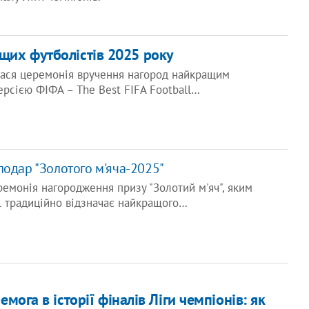
щих футболістів 2025 року
булася церемонія вручення нагород найкращим
версією ФІФА – The Best FIFA Football…
лодар "Золотого м'яча-2025"
ремонія нагородження призу "Золотий м'яч", яким
l традиційно відзначає найкращого…
мога в історії фіналів Ліги чемпіонів: як