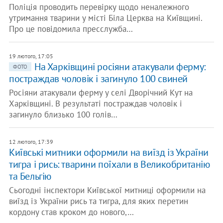
Поліція проводить перевірку щодо неналежного
утримання тварини у місті Біла Церква на Київщині.
Про це повідомила пресслужба…
19 лютого, 17:05
​На Харківщині росіяни атакували ферму:
ФОТО
постраждав чоловік і загинуло 100 свиней
Росіяни атакували ферму у селі Дворічний Кут на
Харківщині. В результаті постраждав чоловік і
загинуло близько 100 голів…
12 лютого, 17:39
Київські митники оформили на виїзд із України
тигра і рись: тварини поїхали в Великобританію
та Бельгію
Сьогодні інспектори Київської митниці оформили на
виїзд із України рись та тигра, для яких перетин
кордону став кроком до нового,…