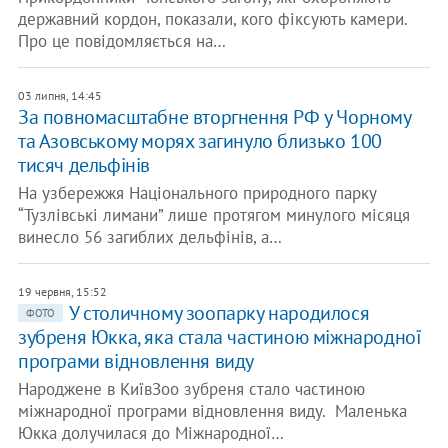
державний кордон, показали, кого фіксують камери.
Про це повідомляється на…
03 липня, 14:45
За повномасштабне вторгнення РФ у Чорному
та Азовському морях загинуло близько 100
тисяч дельфінів
На узбережжя Національного природного парку
“Тузлівські лимани” лише протягом минулого місяця
винесло 56 загиблих дельфінів, а…
19 червня, 15:52
У столичному зоопарку народилося
ФОТО
зубреня Юкка, яка стала частиною міжнародної
програми відновлення виду
Народжене в КиївЗоо зубреня стало частиною
міжнародної програми відновлення виду. Маленька
Юкка долучилася до Міжнародної…