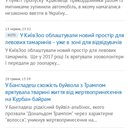
У пункті пропуску “Краківець” прикордонники разом із
митниками зупинили автомобіль, в якому намагалися
незаконно ввезти в Україну…
13 червня, 23:52
У КиївЗоо облаштували новий простір для
ФОТО
левових тамаринів – уже в зоні для відвідувачів
У КиївЗоо облаштували новий простір для левових
тамаринів. Ще у 2017 році їх врятували зооволонтери
і передали до зоопарку…
28 травня, 13:59
У Бангладеш схожість буйвола з Трампом
врятувала тварині життя від жертвопринесення
на Курбан-байрам
У Бангладеш рідкісний буйвіл-альбінос, якого
прозвали "Дональдом Трампом" через характерне
"волосся", уникнув жертвопринесення на…