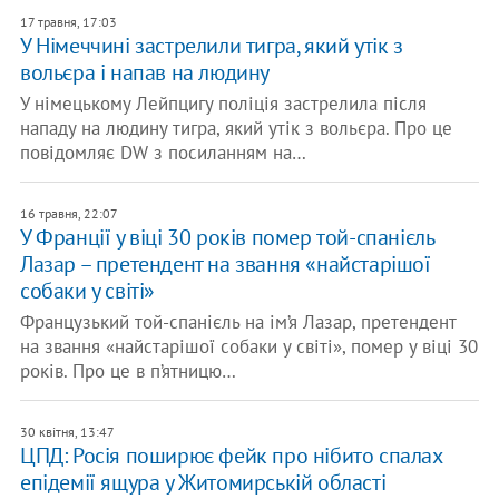
17 травня, 17:03
У Німеччині застрелили тигра, який утік з
вольєра і напав на людину
У німецькому Лейпцигу поліція застрелила після
нападу на людину тигра, який утік з вольєра. Про це
повідомляє DW з посиланням на…
16 травня, 22:07
У Франції у віці 30 років помер той-спанієль
Лазар – претендент на звання «найстарішої
собаки у світі»
Французький той-спанієль на ім’я Лазар, претендент
на звання «найстарішої собаки у світі», помер у віці 30
років. Про це в п’ятницю…
30 квітня, 13:47
ЦПД: Росія поширює фейк про нібито спалах
епідемії ящура у Житомирській області