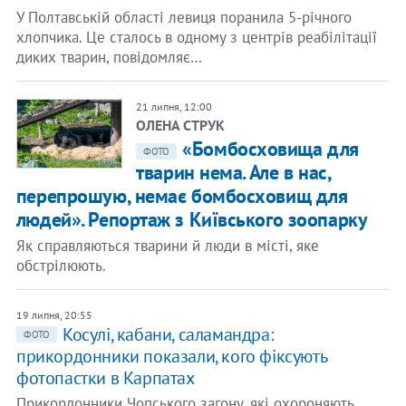
У Полтавській області левиця поранила 5-річного
хлопчика. Це сталось в одному з центрів реабілітації
диких тварин, повідомляє…
21 липня, 12:00
ОЛЕНА СТРУК
«Бомбосховища для
ФОТО
тварин нема. Але в нас,
перепрошую, немає бомбосховищ для
людей». Репортаж з Київського зоопарку
Як справляються тварини й люди в місті, яке
обстрілюють.
19 липня, 20:55
​Косулі, кабани, саламандра:
ФОТО
прикордонники показали, кого фіксують
фотопастки в Карпатах
Прикордонники Чопського загону, які охороняють