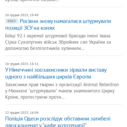
26 грудня 2025, 19:49
Росіяни знову намагалися штурмувати
ВІДЕО
позиції ЗСУ на конях
Бійці 92-ї окремої штурмової бригади імені Івана
Сірка Сухопутних військ Збройних сил України за
допомогою безпілотників зупинили…
26 грудня 2025, 16:11
У Німеччині зоозахисники зірвали виставу
одного з найбільших цирків Європи
Захисники прав тварин з організації Animal Rebellion
у Мюнхені "штурмували" манеж знаменитого Цирку
Кроне, протестуючи проти…
22 грудня 2025, 16:04
Поліція Одеси розслідує обставини загибелі
двох кошенят у "кафе кототерапії"