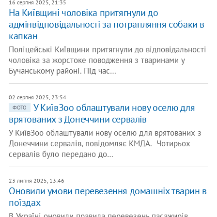
16 серпня 2025, 21:35
На Київщині чоловіка притягнули до
адмінвідповідальності за потрапляння собаки в
капкан
Поліцейські Київщини притягнули до відповідальності
чоловіка за жорстоке поводження з тваринами у
Бучанському районі. Під час…
02 серпня 2025, 23:54
У КиївЗоо облаштували нову оселю для
ФОТО
врятованих з Донеччини сервалів
У КиївЗоо облаштували нову оселю для врятованих з
Донеччини сервалів, повідомляє КМДА. Чотирьох
сервалів було передано до…
23 липня 2025, 13:46
Оновили умови перевезення домашніх тварин в
поїздах
В Україні оновили правила перевезень пасажирів,