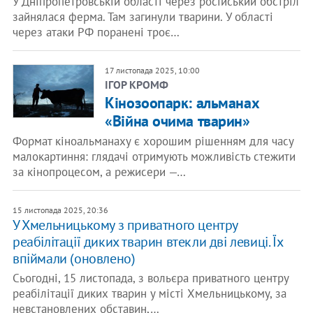
У Дніпропетровській області через російський обстріл
зайнялася ферма. Там загинули тварини. У області
через атаки РФ поранені троє…
17 листопада 2025, 10:00
ІГОР КРОМФ
Кінозоопарк: альманах
«Війна очима тварин»
Формат кіноальманаху є хорошим рішенням для часу
малокартиння: глядачі отримують можливість стежити
за кінопроцесом, а режисери —…
15 листопада 2025, 20:36
У Хмельницькому з приватного центру
реабілітації диких тварин втекли дві левиці. Їх
впіймали (оновлено)
Сьогодні, 15 листопада, з вольєра приватного центру
реабілітації диких тварин у місті Хмельницькому, за
невстановлених обставин,…