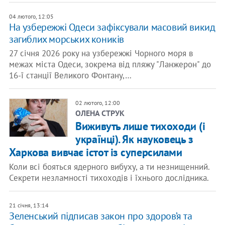
04 лютого, 12:05
​На узбережжі Одеси зафіксували масовий викид
загиблих морських коників
27 січня 2026 року на узбережжі Чорного моря в
межах міста Одеси, зокрема від пляжу "Ланжерон" до
16-ї станції Великого Фонтану,…
02 лютого, 12:00
ОЛЕНА СТРУК
Виживуть лише тихоходи (і
українці). Як науковець з
Харкова вивчає істот із суперсилами
Коли всі бояться ядерного вибуху, а ти незнищенний.
Секрети незламності тихоходів і їхнього дослідника.
21 січня, 13:14
Зеленський підписав закон про здоров’я та