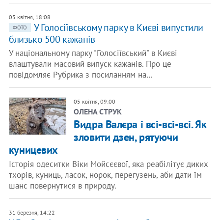
05 квітня, 18:08
​У Голосіївському парку в Києві випустили
ФОТО
близько 500 кажанів
У національному парку "Голосіївський" в Києві
влаштували масовий випуск кажанів. Про це
повідомляє Рубрика з посиланням на…
05 квітня, 09:00
ОЛЕНА СТРУК
Видра Валєра і всі-всі-всі. Як
зловити дзен, рятуючи
куницевих
Історія одеситки Віки Мойсєєвої, яка реабілітує диких
тхорів, куниць, ласок, норок, перегузень, аби дати їм
шанс повернутися в природу.
31 березня, 14:22