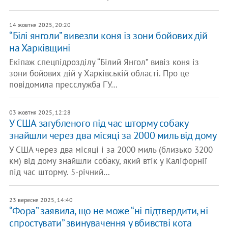
14 жовтня 2025, 20:20
“Білі янголи” вивезли коня із зони бойових дій
на Харківщині
Екіпаж спецпідрозділу “Білий Янгол” вивіз коня із
зони бойових дій у Харківській області. Про це
повідомила пресслужба ГУ…
03 жовтня 2025, 12:28
У США загубленого під час шторму собаку
знайшли через два місяці за 2000 миль від дому
У США через два місяці і за 2000 миль (близько 3200
км) від дому знайшли собаку, який втік у Каліфорнії
під час шторму. 5-річний…
23 вересня 2025, 14:40
“Фора” заявила, що не може “ні підтвердити, ні
спростувати” звинувачення у вбивстві кота