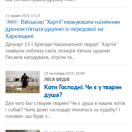
11 грудня 2025, 15:13
Військові "Хартії" евакуювали наземним
ВІДЕО
дроном п’ятьох цуценят із передової на
Харківщині
Дронарі 13-ї бригади Національної гвардії "Хартія"
знайшли поблизу своїх позицій п’ятьох цуценят.
Песиків нагодували, зігріли та…
23 листопада 2025, 10:00
ЛЕСЯ ФЕДІВ
Коти Господні. Чи є у тварин
душа?
Для чого Бог створив тварин? Чи є душа в наших котів
і собак? Чому деякі господарі моляться за худобу? І
головне: що буде з…