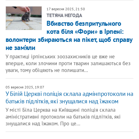
17 вересня 2025, 21:50
ТЕТЯНА НЕГОДА
Вбивство безпритульного
кота біля «Фори» в Ірпені:
волонтери збираються на пікет, щоб справу
не зам’яли
У практиці ірпінських зоозахисників це вже не
вперше, коли злочини проти тварин залишаються без
уваги, тому обіцяють не полишати…
05 вересня 2025, 19:07
​У Білій Церкві поліція склала адмінпротоколи на
батьків підлітків, які знущалися над їжаком
У місті Біла Церква на Київщині поліція склала
аміністративні протоколи на батьків підлітків, які
знущалися над їжаком. Про це…