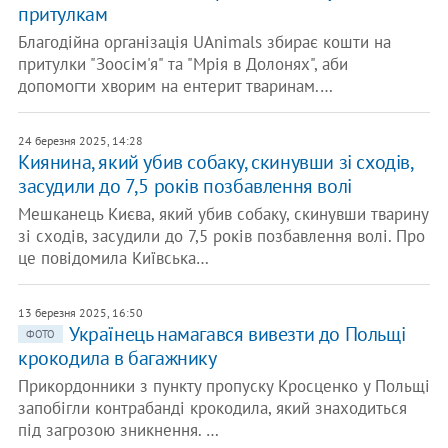
притулкам
Благодійна організація UAnimals збирає кошти на
притулки "Зоосім'я" та "Мрія в Долонях", аби
допомогти хворим на ентерит тваринам.…
24 березня 2025, 14:28
Киянина, який убив собаку, скинувши зі сходів,
засудили до 7,5 років позбавлення волі
Мешканець Києва, який убив собаку, скинувши тварину
зі сходів, засудили до 7,5 років позбавлення волі. Про
це повідомила Київська…
13 березня 2025, 16:50
Українець намагався вивезти до Польщі
ФОТО
крокодила в багажнику
Прикордонники з пункту пропуску Кросценко у Польщі
запобігли контрабанді крокодила, який знаходиться
під загрозою зникнення. …