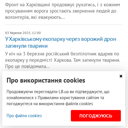
Фронт на Харківщині продовжує рухатись, і з кожним
просуванням ворога зростають звернення людей до
волонтерів, які евакуюють…
03 березня 2025, 12:00
У Харківському екопарку через ворожий дрон
загинули тварини
У ніч на 3 березня російський безпілотник вдарив по
екопарку у передмісті Харкова. Там загинули тварини.
Про це повідомила…
Про використання cookies
20 лютого 2025, 14:23
На Шрі-Ланці пасажирський потяг зіткнувся зі
Продовжуючи переглядати LB.ua ви підтверджуєте, що
стадом слонів, шестеро тварин загинули
ознайомилися з Правилами користування сайтом та
У Шрі-Ланці пасажирський потяг зійшов з рейок після
погоджуєтеся на використання файлів cookies
зіткнення зі стадом слонів неподалік заповідника,
шестеро тварин загинули, пише…
Про файли cookies
ПОГОДЖУЮСЬ