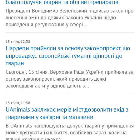
благополуччя тварин та обіг ветпрепаратів
Президент Володимир Зеленський підписав закон про
внесення змін до деяких законів України щодо
приведення регулювання у сфері…
15 січня, 12:38
Нардепи прийняли за основу законопроєкт, що
впроваджує європейські гуманні цінності до
тварин
Сьогодні, 15 січня, Верховна Рада України прийняла за
основу законопроєкт, який приводить деякі
законодавчі акти у відповідність з…
15 січня, 11:58
UAnimals закликає мерів міст дозволити вхід з
тваринами у кав'ярні та магазини
В UAnimals наголошують: допуск тварин у приміщення
може врятувати їхні життя, особливо зараз, коли на
вулиці критично низька…