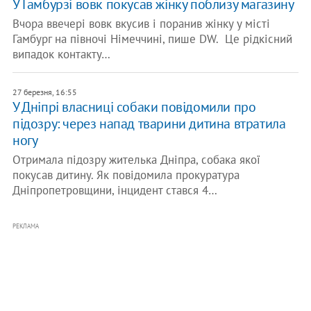
У Гамбурзі вовк покусав жінку поблизу магазину
Вчора ввечері вовк вкусив і поранив жінку у місті
Гамбург на півночі Німеччині, пише DW. Це рідкісний
випадок контакту…
27 березня, 16:55
У Дніпрі власниці собаки повідомили про
підозру: через напад тварини дитина втратила
ногу
Отримала підозру жителька Дніпра, собака якої
покусав дитину. Як повідомила прокуратура
Дніпропетровщини, інцидент стався 4…
РЕКЛАМА