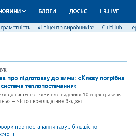
НОВИНИ
БЛОГИ
ДОСЬЄ
LB.LIVE
 грамотність
«Епіцентр виробників»
CultHub
Те
ЩУК
єв про підготовку до зими: «Києву потрібна
 система теплопостачання»
вки до наступної зими вже виділили 10 млрд гривень.
атньо — місто переглядатиме бюджет.
вори про постачання газу з більшістю
ємств