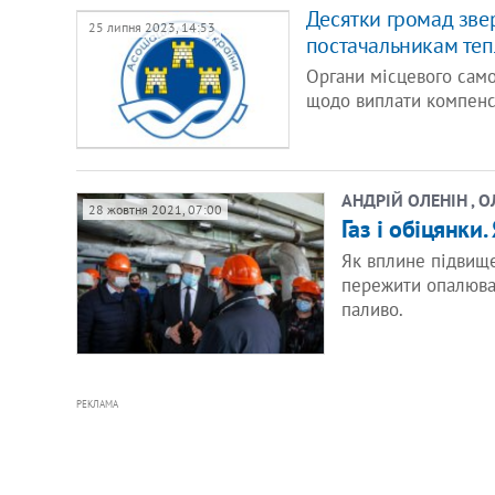
Десятки громад зве
25 липня 2023, 14:53
постачальникам теп
Органи місцевого само
щодо виплати компенс
АНДРІЙ ОЛЕНІН , 
28 жовтня 2021, 07:00
Газ і обіцянки
Як вплине підвище
пережити опалювал
паливо.
РЕКЛАМА