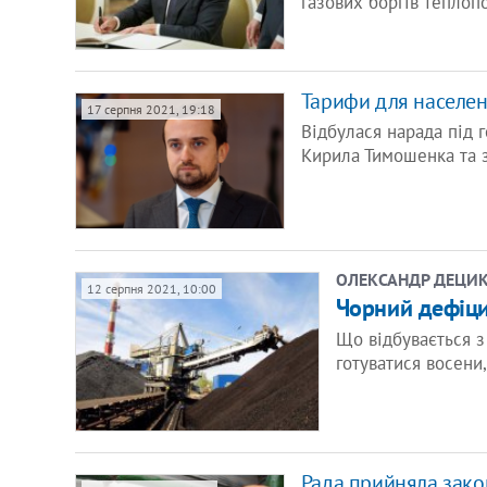
газових боргів теплоп
Тарифи для населен
17 серпня 2021, 19:18
Відбулася нарада під 
Кирила Тимошенка та з
ОЛЕКСАНДР ДЕЦИК 
12 серпня 2021, 10:00
Чорний дефіцит
Що відбувається з
готуватися восени,
Рада прийняла зако