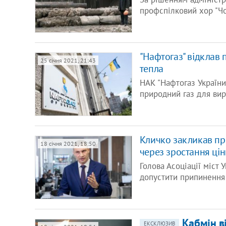
профспілковий хор "Чо
"Нафтогаз" відклав 
25 січня 2021, 21:43
тепла
НАК "Нафтогаз України
природний газ для вир
Кличко закликав пр
18 січня 2021, 18:50
через зростання цін
Голова Асоціації міст 
допустити припинення
Кабмін в
ЕКСКЛЮЗИВ