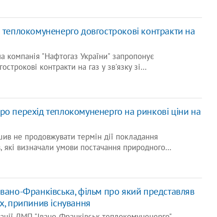
в теплокомуненерго довгострокові контракти на
а компанія "Нафтогаз України" запропонує
строкові контракти на газ у зв'язку зі…
ро перехід теплокомуненерго на ринкові ціни на
ішив не продовжувати термін дії покладання
в, які визначали умови постачання природного…
Івано-Франківська, фільм про який представляв
х, припинив існування
ації ДМП "Івано-Франківськ теплокомуненерго"