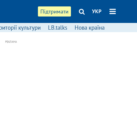
Підтримати
УКР
риторії культури
LB.talks
Нова країна
РЕКЛАМА