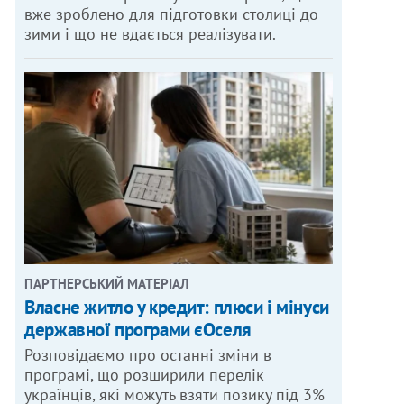
вже зроблено для підготовки столиці до
зими і що не вдається реалізувати.
ПАРТНЕРСЬКИЙ МАТЕРІАЛ
Власне житло у кредит: плюси і мінуси
державної програми єОселя
Розповідаємо про останні зміни в
програмі, що розширили перелік
українців, які можуть взяти позику під 3%