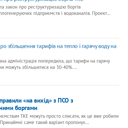
а закон про реструктуризацію боргів
плогенеруючих підприємств і водоканалів. Проект…
о збільшення тарифів на тепло і гарячу воду на
вна адміністрація попередила, що тарифи на гарячу
ени можуть збільшитися на 30-40%.…
правили «на вихід» з ПСО з
дними боргами
риємствам ТКЕ можуть просто списати, як це вже робили
 Принаймні саме такий варіант пропонує…