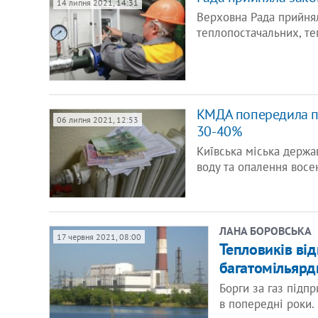
14 липня 2021, 14:31
Верховна Рада прийнял
теплопостачальних, те
КМДА попередила пр
06 липня 2021, 12:53
30-40%
Київська міська держа
воду та опалення вос
ЛАНА БОРОВСЬКА
17 червня 2021, 08:00
Тепловиків від
багатомільяр
Борги за газ підп
в попередні роки.