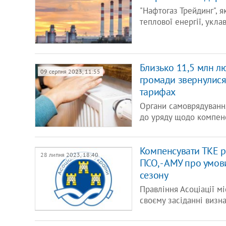
"Нафтогаз Трейдинг", 
теплової енергії, укла
Близько 11,5 млн лю
09 серпня 2023, 11:55
громади звернулися
тарифах
Органи самоврядування
до уряду щодо компенс
Компенсувати ТКЕ р
28 липня 2023, 18:40
ПСО, - АМУ про умо
сезону
Правління Асоціації мі
своєму засіданні визн