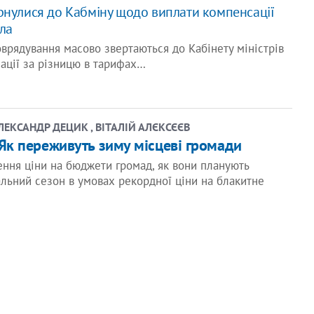
рнулися до Кабміну щодо виплати компенсації
ла
врядування масово звертаються до Кабінету міністрів
ації за різницю в тарифах…
ОЛЕКСАНДР ДЕЦИК , ВІТАЛІЙ АЛЄКСЄЄВ
. Як переживуть зиму місцеві громади
ння ціни на бюджети громад, як вони планують
ьний сезон в умовах рекордної ціни на блакитне