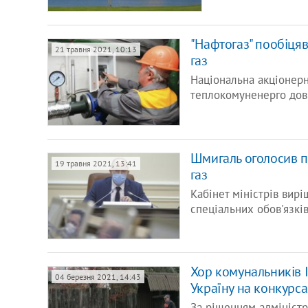
"Нафтогаз" пообіця
21 травня 2021, 10:13
газ
Національна акціонерн
теплокомуненерго довго
Шмигаль оголосив п
19 травня 2021, 13:41
газ
Кабінет міністрів вир
спеціальних обов'язкі
Хор комунальників 
04 березня 2021, 14:43
Україну на конкурса
За рішенням адміністр