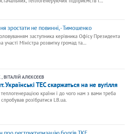
остачальних, теплогенеруючих підприємств і…
ня зростати не повинні, - Тимошенко
головуванням заступника керівника Офісу Президента
а участі Міністра розвитку громад та…
, ВІТАЛІЙ АЛЄКСЄЄВ
. Українські ТЕС скаржаться на не вугілля
 теплогенерацією країни і до чого нам з вами треба
 спробував розібратися LB.ua.
н про реструктуризацію боргів ТКЕ