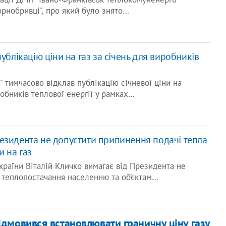
рнобривці", про який було знято…
публікацію ціни на газ за січень для виробників
" тимчасово відклав публікацію січневої ціни на
обників теплової енергії у рамках…
езидента не допустити припинення подачі тепла
и на газ
України Віталій Кличко вимагає від Президента не
 теплопостачання населенню та об’єктам…
ідмовився встановлювати граничну ціну газу