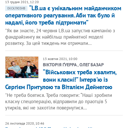
13 грудня 2021, 12:20
“LB.ua є унікальним майданчиком
ЕКСКЛЮЗИВ
оперативного реагування. Аби так було й
надалі, його треба підтримати”
"Як ви знаєте, 24 червня LB.ua запустив кампанію з
фандрайзингу як найбільш прийнятної моделі
розвитку. За цей тиждень ми отримали…
13 жовтня 2021, 10:00
ВІКТОРІЯ ҐУЕРРА , ОЛЕГ БАЗАР
“Військових треба хвалити,
вони класні!” Інтерв'ю із
Сергієм Притулою та Віталієм Дейнегою
"Не треба боятися. Треба говорити: “Наші зробили
класну спецоперацію, відправили до праотців 5
утирків, які не захотіли повернутися…
26 листопада 2020, 10:46