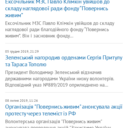
Ексочільник МЗС Павло Клімкін увійшов до
складу наглядової ради фонду “Повернись
живим”
Ексочільник МЗС Павло Клімкін увійшов до складу
наглядової ради благодійного фонду “Повернись
живим”. Він і засновник фонду…
05 грудня 2019, 21:29
Зеленський нагородив орденами Сергія Притулу
та Тараса Тополю
Президент Володимир Зеленський відзначив
державними нагородами України низку волонтерів.
Відповідний указ №889/2019 оприлюднено на…
08 липня 2019, 11:26
Організація "Повернись живим" анонсувала акції
протесту через телеміст із РФ
Волонтерська організація "Повернись живим"
анонсувала проведення акцій "Захистимо Україну