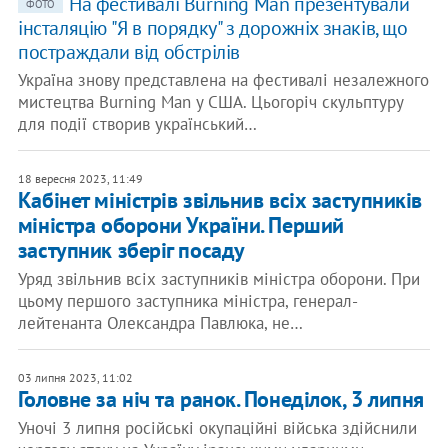
На фестивалі Burning Man презентували
ФОТО
інсталяцію "Я в порядку" з дорожніх знаків, що
постраждали від обстрілів
Україна знову представлена на фестивалі незалежного
мистецтва Burning Man у США. Цьогоріч скульптуру
для події створив український…
18 вересня 2023, 11:49
Кабінет міністрів звільнив всіх заступників
міністра оборони України. Перший
заступник зберіг посаду
Уряд звільнив всіх заступників міністра оборони. При
цьому першого заступника міністра, генерал-
лейтенанта Олександра Павлюка, не…
03 липня 2023, 11:02
Головне за ніч та ранок. Понеділок, 3 липня
Уночі 3 липня російські окупаційні війська здійснили