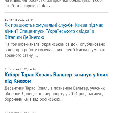
на Київщині російські загарбники облаштували собі
штаб та лікарню, а після…
11 квітня 2022, 18:44
Як працюють комунальні служби Києва під час
війни? Спецвипуск "Українського свідка" з
Віталієм Дейнегою
На YouTube-каналі "Український свідок" опубліковано
відео про роботу комунальних служб Києва в умовах
воєнного стану. …
31 березня 2022, 14:16
Кіборг Тарас Коваль Вальтер загинув у боях
під Києвом
Десантник Тарас Коваль з позивним Вальтер, учасник
оборони Донецького аеропорту у 2014 році загинув,
боронячи Київ від російських…
23 березня 2022, 13:23