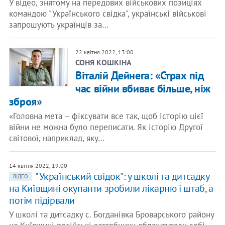
У відео, знятому на передових військових позиціях
командою "Українського свідка", українські військові
запрошують українців за…
22 квітня 2022, 13:00
СОНЯ КОШКІНА
Віталій Дейнега: «Страх під
час війни вбиває більше, ніж
зброя»
«Головна мета – фіксувати все так, щоб історію цієї
війни не можна було переписати. Як історію Другої
світової, наприклад, яку…
14 квітня 2022, 19:00
"Український свідок": у школі та дитсадку
ВІДЕО
на Київщині окупанти зробили лікарню і штаб, а
потім підірвали
У школі та дитсадку с. Богданівка Броварського району