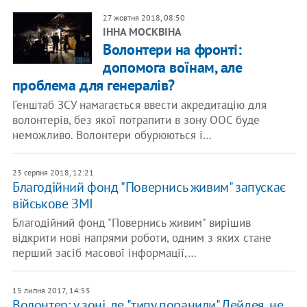
27 жовтня 2018, 08:50
ІННА МОСКВІНА
Волонтери на фронті:
допомога воїнам, але
проблема для генералів?
Генштаб ЗСУ намагається ввести акредитацію для
волонтерів, без якої потрапити в зону ООС буде
неможливо. Волонтери обурюються і…
23 серпня 2018, 12:21
Благодійний фонд "Повернись живим" запускає
військове ЗМІ
Благодійний фонд "Повернись живим" вирішив
відкрити нові напрями роботи, одним з яких стане
перший засіб масової інформації,…
15 липня 2017, 14:55
Волонтер: у зоні, де "типу поранили" Дейдея, не