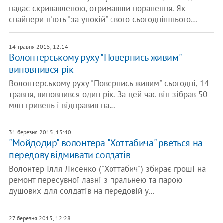
падає скривавленою, отримавши поранення. Як
снайпери п'ють "за упокій" свого сьогоднішнього…
14 травня 2015, 12:14
Волонтерському руху "Повернись живим"
виповнився рік
Волонтерському руху "Повернись живим" сьогодні, 14
травня, виповнився один рік. За цей час він зібрав 50
млн гривень і відправив на…
31 березня 2015, 13:40
"Мойдодир" волонтера "Хоттабича" рветься на
передову відмивати солдатів
Волонтер Ілля Лисенко ("Хоттабич") збирає гроші на
ремонт пересувної лазні з пральнею та парою
душових для солдатів на передовій у…
27 березня 2015, 12:28