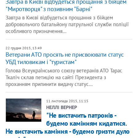
Завтра в Києві відбудеться прощання з бійцем
"Миротворця" з позивним "Барні"
Завтра в Києві відбудеться прощання з бійцем
добровольчого батальйону патрульної служби поліції
особливого призначення…
22 грудня 2015, 13:49
Ветерани АТО просять не присвоювати статус
УБД тиловикам і "туристам"
Голова Всеукраїнського союзу ветеранів АТО Тарас
Ткаліч склав петицію на сайті Президента з
проханням припинити видачу статус…
11 листопада 2015, 11:15
НЕЛЛІ ВЕРНЕР
"Не вистачить патронів -
будемо камінням кидатися.
Не вистачить каміння - будемо гризти дуло