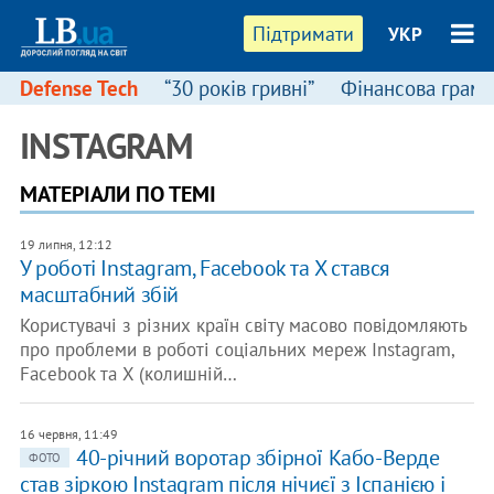
Підтримати
УКР
Defense Tech
“30 років гривні”
Фінансова грамо
INSTAGRAM
МАТЕРІАЛИ ПО ТЕМІ
19 липня, 12:12
У роботі Instagram, Facebook та X стався
масштабний збій
Користувачі з різних країн світу масово повідомляють
про проблеми в роботі соціальних мереж Instagram,
Facebook та X (колишній…
16 червня, 11:49
​40-річний воротар збірної Кабо-Верде
ФОТО
став зіркою Instagram після нічиєї з Іспанією і