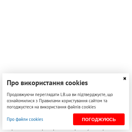
Про використання cookies
05 травня 2019, 07:00
Продовжуючи переглядати LB.ua ви підтверджуєте, що
СВІТЛАНА ОСІПЧУК
ознайомилися з Правилами користування сайтом та
Історії Єви: пам'ять про
погоджуєтеся на використання файлів cookies
Голокост в епоху соціальних
мереж
Про файли cookies
ПОГОДЖУЮСЬ
1 травня в Інстаграмі розпочав роботу меморіальний