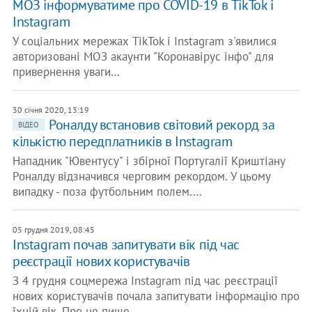
МОЗ інформуватиме про COVID-19 в TikTok і
Instagram
У соціальних мережах TikTok і Instagram з'явилися
авторизовані МОЗ акаунти "Коронавірус інфо" для
привернення уваги…
30 січня 2020, 13:19
Роналду встановив світовий рекорд за
ВІДЕО
кількістю передплатників в Instagram
Нападник "Ювентусу" і збірної Португалії Криштіану
Роналду відзначився черговим рекордом. У цьому
випадку - поза футбольним полем.…
05 грудня 2019, 08:45
Instagram почав запитувати вік під час
реєстрації нових користувачів
З 4 грудня соцмережа Instagram під час реєстрації
нових користувачів почала запитувати інформацію про
їхній вік. Про це пише…