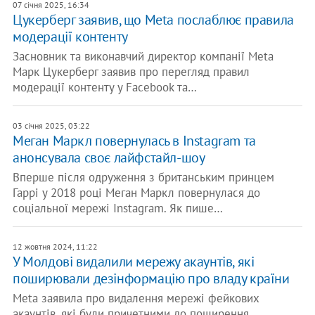
07 січня 2025, 16:34
Цукерберг заявив, що Meta послаблює правила
модерації контенту
Засновник та виконавчий директор компанії Meta
Марк Цукерберг заявив про перегляд правил
модерації контенту у Facebook та…
03 січня 2025, 03:22
Меган Маркл повернулась в Instagram та
анонсувала своє лайфстайл-шоу
Вперше після одруження з британським принцем
Гаррі у 2018 році Меган Маркл повернулася до
соціальної мережі Instagram. Як пише…
12 жовтня 2024, 11:22
​У Молдові видалили мережу акаунтів, які
поширювали дезінформацію про владу країни
Meta заявила про видалення мережі фейкових
акаунтів, які були причетними до поширення