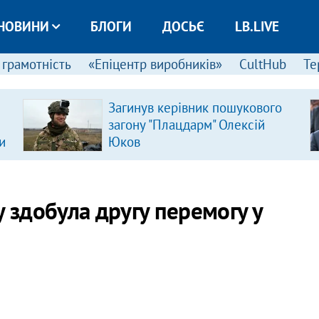
НОВИНИ
БЛОГИ
ДОСЬЄ
LB.LIVE
 грамотність
«Епіцентр виробників»
CultHub
Те
Загинув керівник пошукового
загону "Плацдарм" Олексій
и
Юков
у здобула другу перемогу у