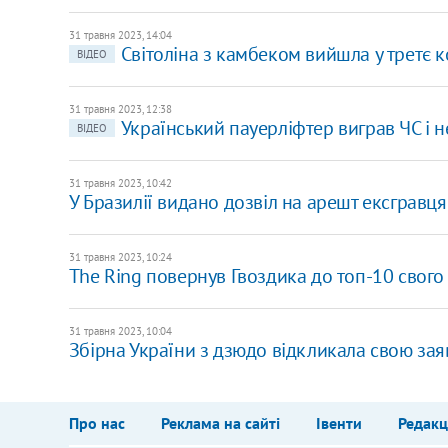
31 травня 2023, 14:04
Світоліна з камбеком вийшла у третє к
ВІДЕО
31 травня 2023, 12:38
Український пауерліфтер виграв ЧС і 
ВІДЕО
31 травня 2023, 10:42
У Бразилії видано дозвіл на арешт ексгравц
31 травня 2023, 10:24
The Ring повернув Гвоздика до топ-10 свого
31 травня 2023, 10:04
Збірна України з дзюдо відкликала свою зая
Про нас
Реклама на сайті
Івенти
Редакц