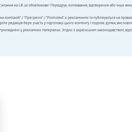
силання на LB.ua обов'язкове! Передрук, копіювання, відтворення або інше вико
ни компаній" / "Пресреліз" / "Promoted", є рекламними та публікуються на права
 редакція бере участь у підготовці цього контенту і поділяє думки, висловле
 оприлюднені у рекламних матеріалах. Згідно з українським законодавством, від