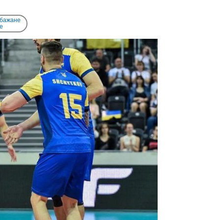
 бажане
e