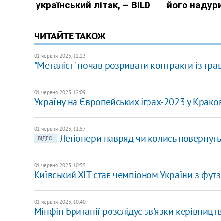
ЧИТАЙТЕ ТАКОЖ
01 червня 2023, 12:23
"Металіст" почав розривати контракти із грав
01 червня 2023, 12:09
Україну на Європейських іграх-2023 у Крако
01 червня 2023, 11:57
Легіонери навряд чи колись повернутьс
ВІДЕО
01 червня 2023, 10:55
Київський ХІТ став чемпіоном України з футз
01 червня 2023, 10:40
Мінфін Британії розслідує зв'язки керівницт