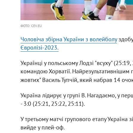
ФОТО: CEV.EU
Чоловіча збірна України з волейболу
здобу
Євролізі-2023.
Українці у польському Лодзі "всуху" (25:19,
командою Хорватії. Найрезультативнішим гр
жовтих" Василь Тупчій, який набрав 14 очок
Україна лідирує у групі В. Нагадаємо, у пе
- 3:0 (25:21, 25:22, 25:11).
У третьому матчі групового етапу Україна з
вийде у плей-оф.