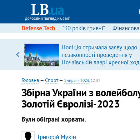
Defense Tech
“30 років гривні”
Фінансова
Поліція отримала заяву щодо
, є
незаконності проведення у
Почаївській лаврі хресної ход
Головна
—
Спорт
—
1 червня 2023
, 12:37
Збірна України з волейбол
Золотій Євролізі-2023
Були обіграні хорвати.
Григорій Мухін