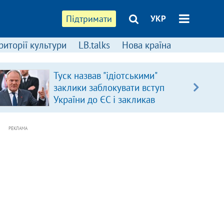
Підтримати
УКР
риторії культури
LB.talks
Нова країна
Туск назвав "ідіотськими"
заклики заблокувати вступ
України до ЄС і закликав
припинити антиукраїнську
риторику
РЕКЛАМА