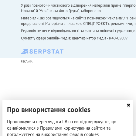
У разі повного чи часткового відтворення матеріалів пряме гіперпо
Новини" й "Українська Фото Група", заборонено.
Матеріали, які розміщуються на сайті з позначкою "Реклама" / "Нови
представлені. Матеріали з плашкою СПЕЦПРОЄКТ є рекламними, проте
Редакція не несе відповідальності за факти та оціночні судження,
Cуб'єкт у сфері онлайн-медіа; ідентифікатор медіа - R40-05097
РЕКЛАМА
Про використання cookies
Продовжуючи переглядати LB.ua ви підтверджуєте, що
ознайомилися з Правилами користування сайтом та
погоджуєтеся на використання файлів cookies