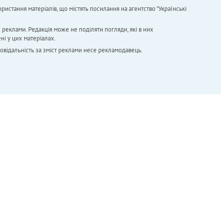
ристання матеріалів, що містять посилання на агентство "Українськi
х реклами. Редакція може не поділяти погляди, які в них
ні у цих матеріалах.
повідальність за зміст реклами несе рекламодавець.