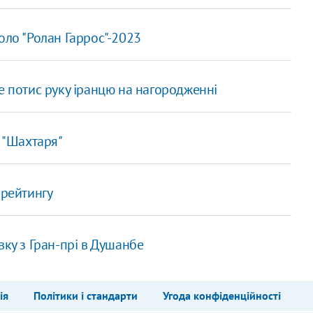
оло "Ролан Гаррос"-2023
не потис руку іранцю на нагородженні
я "Шахтаря"
 рейтингу
вку з Гран-прі в Душанбе
ія
Політики і стандарти
Угода конфіденційності