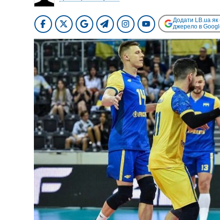
Додати LB.ua як
джерело в Googl