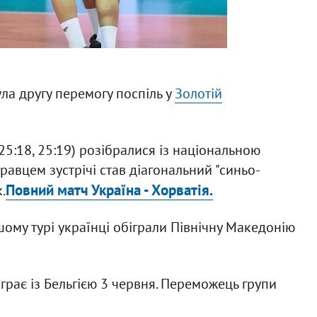
ла другу перемогу поспіль у
Золотій
 25:18, 25:19) розібралися із національною
авцем зустрічі став діагональний "синьо-
Повний матч Україна - Хорватія.
.
ршому турі українці обіграли Північну Македонію
іграє із Бельгією 3 червня. Переможець групи