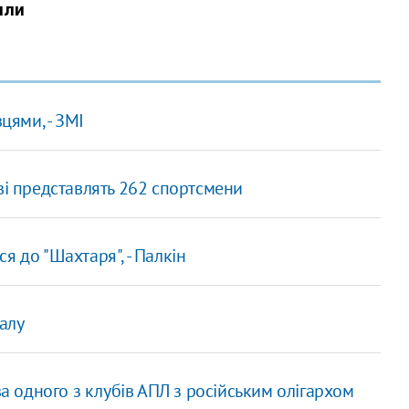
цями, - ЗМІ
ві представлять 262 спортсмени
я до "Шахтаря", - Палкін
алу
ва одного з клубів АПЛ з російським олігархом