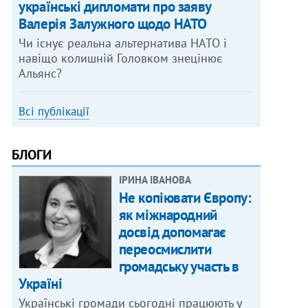
українські дипломати про заяву
Валерія Залужного щодо НАТО
Чи існує реальна альтернатива НАТО і
навіщо колишній Головком знецінює
Альянс?
Всі публікації
БЛОГИ
ІРИНА ІВАНОВА
Не копіювати Європу:
як міжнародний
досвід допомагає
переосмислити
громадську участь в
Україні
Українські громади сьогодні працюють у