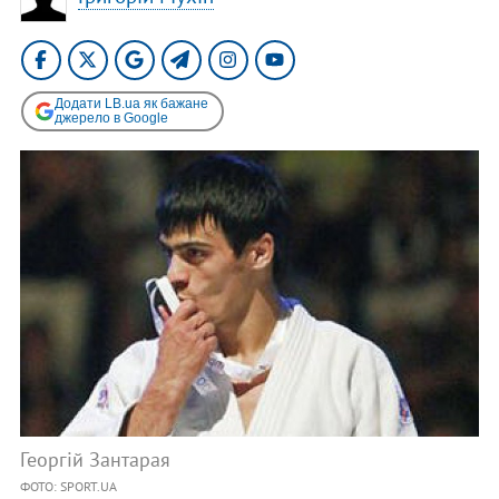
Додати LB.ua як бажане
джерело в Google
Георгій Зантарая
ФОТО: SPORT.UA