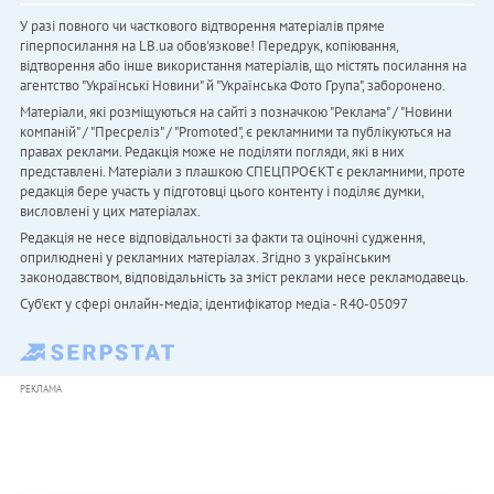
У разі повного чи часткового відтворення матеріалів пряме
гіперпосилання на LB.ua обов'язкове! Передрук, копіювання,
відтворення або інше використання матеріалів, що містять посилання на
агентство "Українськi Новини" й "Українська Фото Група", заборонено.
Матеріали, які розміщуються на сайті з позначкою "Реклама" / "Новини
компаній" / "Пресреліз" / "Promoted", є рекламними та публікуються на
правах реклами. Редакція може не поділяти погляди, які в них
представлені. Матеріали з плашкою СПЕЦПРОЄКТ є рекламними, проте
редакція бере участь у підготовці цього контенту і поділяє думки,
висловлені у цих матеріалах.
Редакція не несе відповідальності за факти та оціночні судження,
оприлюднені у рекламних матеріалах. Згідно з українським
законодавством, відповідальність за зміст реклами несе рекламодавець.
Cуб'єкт у сфері онлайн-медіа; ідентифікатор медіа - R40-05097
РЕКЛАМА