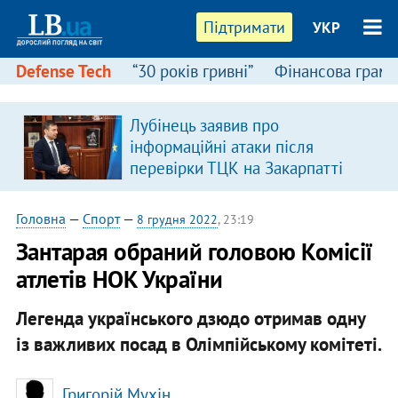
Підтримати
УКР
Defense Tech
“30 років гривні”
Фінансова грамо
Лубінець заявив про
інформаційні атаки після
перевірки ТЦК на Закарпатті
Головна
—
Спорт
—
8 грудня 2022
, 23:19
Зантарая обраний головою Комісії
атлетів НОК України
Легенда українського дзюдо отримав одну
із важливих посад в Олімпійському комітеті.
Григорій Мухін