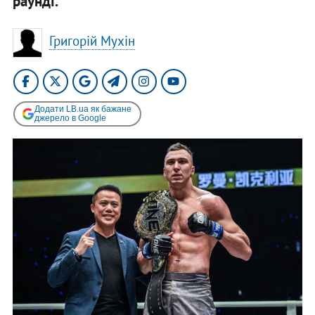
раунді.
Григорій Мухін
Додати LB.ua як бажане
джерело в Google