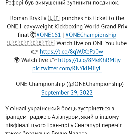
Рефері був вимушений зупинити поєдинок.
Roman Kryklia 🇺🇦 punches his ticket to the
ONE Heavyweight Kickboxing World Grand Prix
final 🤯
#ONE161
|
#ONEChampionship
🇺🇸🇨🇦🇬🇧🇹🇭 Watch live on ONE YouTube
👉
https://t.co/8qWJXePa0w
🌍 Watch live 👉
https://t.co/8MeKhRMtjy
pic.twitter.com/RNYklMIlyL
— ONE Championship (@ONEChampionship)
September 29, 2022
У фіналі український боєць зустрінеться з
іранцем Іраджею Азізпуром, який в іншому
півфіналі цього Гран-прі у Сингапурі переміг
також бразильця Бруно Чавеса.