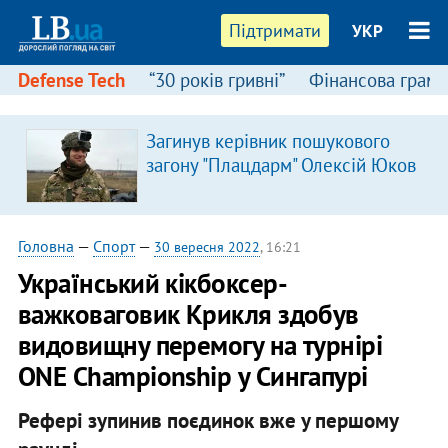
Підтримати
УКР
Defense Tech
“30 років гривні”
Фінансова грамо
Загинув керівник пошукового
загону "Плацдарм" Олексій Юков
Головна
—
Спорт
—
30 вересня 2022
, 16:21
Український кікбоксер-
важковаговик Крикля здобув
видовищну перемогу на турнірі
ONE Championship у Сингапурі
Рефері зупинив поєдинок вже у першому