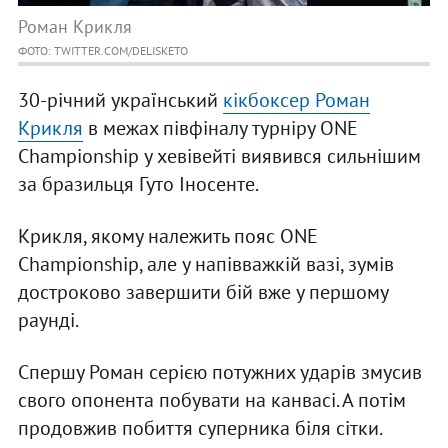
Роман Крикля
ФОТО: TWITTER.COM/DELISKETO
30-річний український
кікбоксер Роман
Крикля
в межах півфіналу турніру ONE
Championship у хевівейті виявився сильнішим
за бразильця Гуто Іносенте.
Крикля, якому належить пояс ONE
Championship, але у напівважкій вазі, зумів
достроково завершити бій вже у першому
раунді.
Спершу Роман серією потужних ударів змусив
свого опонента побувати на канвасі. А потім
продовжив побиття суперника біля сітки.