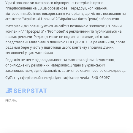
У разі повного чи часткового відтворення матеріалів пряме
гіперпосилання на LB.ua обов'язкове! Передрук, копіювання,
відтворення або інше використання матеріалів, що містять посилання на
агентство "Українськi Новини" й "Українська Фото Група", заборонено.
Матеріали, які розміщуються на сайті з позначкою "Реклама" / "Новини
компаній" / "Пресреліз" / "Promoted", є рекламними та публікуються на
правах реклами. Редакція може не поділяти погляди, які в них
представлені. Матеріали з плашкою СПЕЦПРОЄКТ є рекламними, проте
редакція бере участь у підготовці цього контенту і поділяє думки,
висловлені у цих матеріалах.
Редакція не несе відповідальності за факти та оціночні судження,
оприлюднені у рекламних матеріалах. Згідно з українським
законодавством, відповідальність за зміст реклами несе рекламодавець.
Cуб'єкт у сфері онлайн-медіа; ідентифікатор медіа - R40-05097
РЕКЛАМА