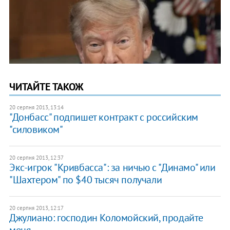
ЧИТАЙТЕ ТАКОЖ
20 серпня 2013, 13:14
"Донбасс" подпишет контракт с российским
"силовиком"
20 серпня 2013, 12:37
Экс-игрок "Кривбасса": за ничью с "Динамо" или
"Шахтером" по $40 тысяч получали
20 серпня 2013, 12:17
Джулиано: господин Коломойский, продайте