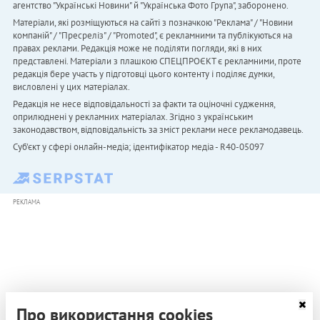
агентство "Українськi Новини" й "Українська Фото Група", заборонено.
Матеріали, які розміщуються на сайті з позначкою "Реклама" / "Новини
компаній" / "Пресреліз" / "Promoted", є рекламними та публікуються на
правах реклами. Редакція може не поділяти погляди, які в них
представлені. Матеріали з плашкою СПЕЦПРОЄКТ є рекламними, проте
редакція бере участь у підготовці цього контенту і поділяє думки,
висловлені у цих матеріалах.
Редакція не несе відповідальності за факти та оціночні судження,
оприлюднені у рекламних матеріалах. Згідно з українським
законодавством, відповідальність за зміст реклами несе рекламодавець.
Cуб'єкт у сфері онлайн-медіа; ідентифікатор медіа - R40-05097
РЕКЛАМА
Про використання cookies