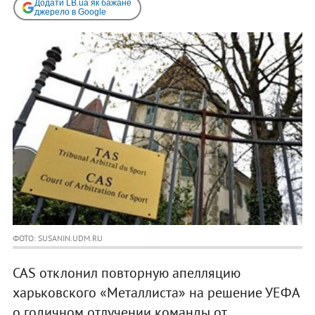
Додати LB.ua як бажане
джерело в Google
ФОТО: SUSANIN.UDM.RU
CAS отклонил повторную апелляцию
харьковского «Металлиста» на решение УЕФА
о годичном отлучении команды от