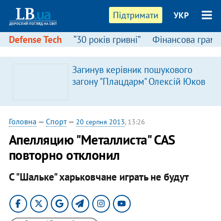
Підтримати
УКР
Defense Tech
“30 років гривні”
Фінансова грамо
Загинув керівник пошукового
загону "Плацдарм" Олексій Юков
Головна
—
Спорт
—
20 серпня 2013
, 13:26
Апелляцию "Металлиста" CAS
повторно отклонил
С "Шальке" харьковчане играть не будут