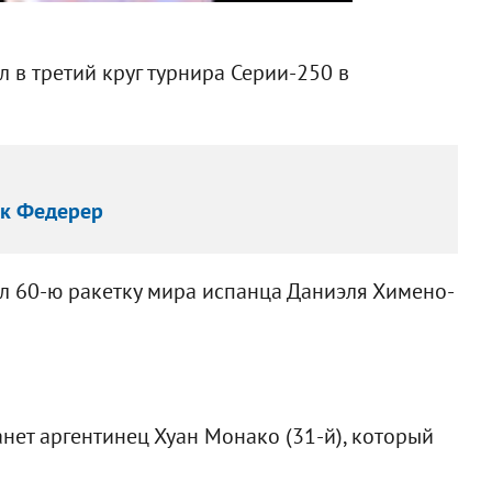
 в третий круг турнира Серии-250 в
ак Федерер
л 60-ю ракетку мира испанца Даниэля Химено-
ет аргентинец Хуан Монако (31-й), который