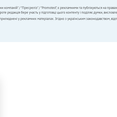
ни компаній" / "Пресреліз" / "Promoted", є рекламними та публікуються на права
 редакція бере участь у підготовці цього контенту і поділяє думки, висловле
 оприлюднені у рекламних матеріалах. Згідно з українським законодавством, від