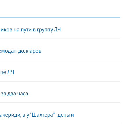
иков на пути в группу ЛЧ
чемодан долларов
ппе ЛЧ
за два часа
ачериди, а у "Шахтера" - деньги