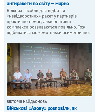
антиракети по світу — марно
Вільних засобів для відбиття
«невідворотних» ракет у партнерів
практично немає, альтернативні
комплекси розвиваються повільно. Тож
відбиватися можемо тільки асиметрично.
ВІКТОРІЯ НАЙДЬОНОВА
Військові «Азову» розповіли, як