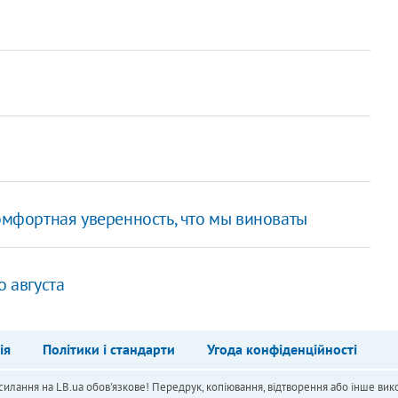
комфортная уверенность, что мы виноваты
о августа
ія
Політики і стандарти
Угода конфіденційності
силання на LB.ua обов'язкове! Передрук, копіювання, відтворення або інше вико