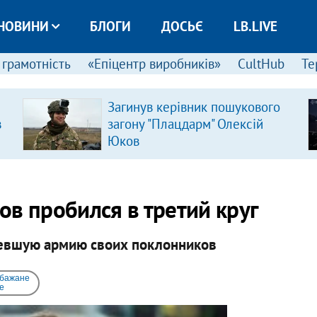
НОВИНИ
БЛОГИ
ДОСЬЄ
LB.LIVE
 грамотність
«Епіцентр виробників»
CultHub
Те
Загинув керівник пошукового
в
загону "Плацдарм" Олексій
Юков
ов пробился в третий круг
девшую армию своих поклонников
 бажане
e