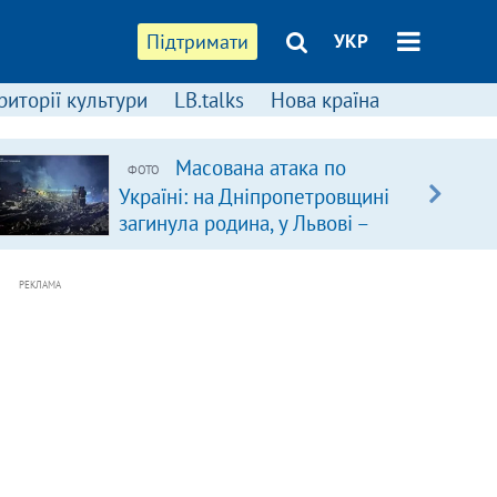
Підтримати
УКР
риторії культури
LB.talks
Нова країна
Масована атака по
ФОТО
Україні: на Дніпропетровщині
загинула родина, у Львові –
удар по багатоповерхівках
(доповнюється)
РЕКЛАМА