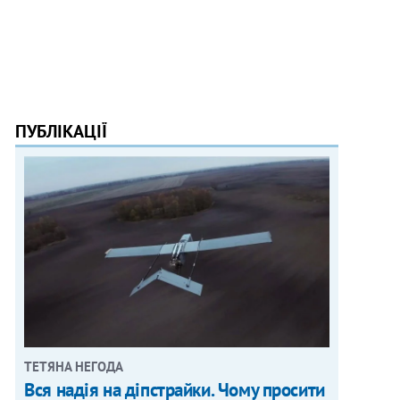
ПУБЛІКАЦІЇ
ТЕТЯНА НЕГОДА
Вся надія на діпстрайки. Чому просити