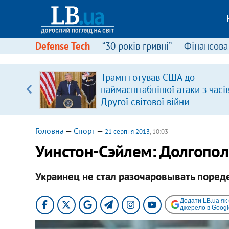
Defense Tech
“30 років гривні”
Фінансова
вив про
Трамп готував США до
боку
наймасштабнішої атаки з часі
Другої світової війни
Головна
—
Спорт
—
21 серпня 2013
, 10:03
Уинстон-Сэйлем: Долгопол
Украинец не стал разочаровывать поре
Додати LB.ua як
джерело в Googl