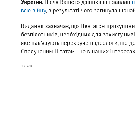
України
. Після Вашого дзвінка він завдав
н
всю війну
, в результаті чого загинула щона
Видання зазначає, що Пентагон призупини
безпілотників, необхідних для захисту цив
яке нав'язують перекручені ідеологи, що 
Сполученим Штатам і не в наших інтересах.
РЕКЛАМА