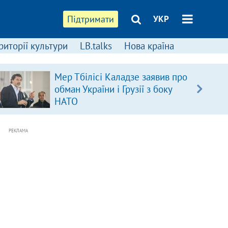
Підтримати
УКР
риторії культури
LB.talks
Нова країна
Мер Тбілісі Каладзе заявив про
обман України і Грузії з боку
НАТО
РЕКЛАМА