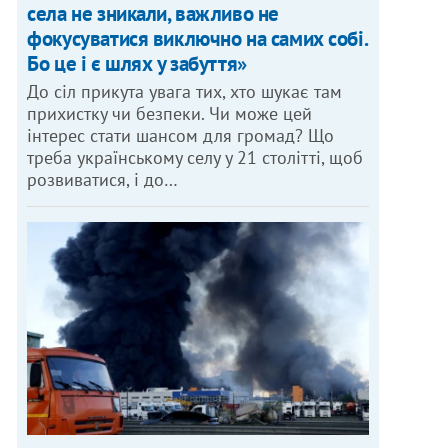
села не зникали, важливо не
фокусуватися виключно на самих собі.
Бо це і є шлях у забуття»
До сіл прикута увага тих, хто шукає там
прихистку чи безпеки. Чи може цей
інтерес стати шансом для громад? Що
треба українському селу у 21 столітті, щоб
розвиватися, і до…