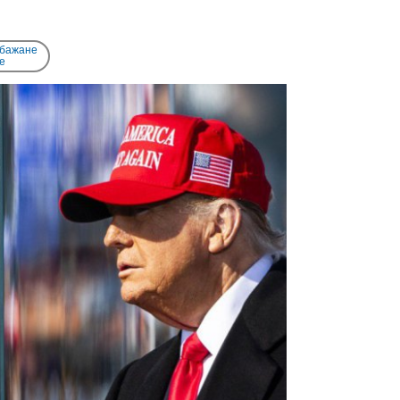
 бажане
e