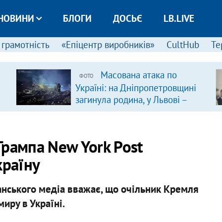
НОВИНИ
БЛОГИ
ДОСЬЄ
LB.LIVE
 грамотність
«Епіцентр виробників»
CultHub
Те
Масована атака по
ФОТО
Україні: на Дніпропетровщині
загинула родина, у Львові –
удар по багатоповерхівках
(доповнюється)
Трампа New York Post
країну
анського медіа вважає, що очільник Кремля
миру в Україні.