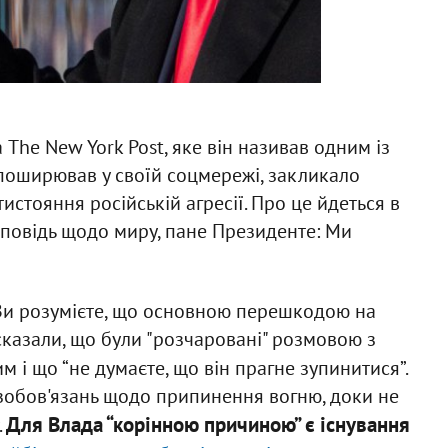
The New York Post, яке він називав одним із
 поширював у своїй соцмережі, закликало
стояння російській агресії. Про це йдеться в
дповідь щодо миру, пане Президенте: Ми
 Ви розумієте, що основною перешкодою на
и сказали, що були "розчаровані" розмовою з
 і що “не думаєте, що він прагне зупинитися”.
 зобов'язань щодо припинення вогню, доки не
Для Влада “корінною причиною” є існування
.