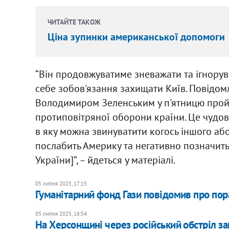
ЧИТАЙТЕ ТАКОЖ
Ціна зупинки американської допомоги
“Він продовжуватиме зневажати та ігнорува
себе зобов'язання захищати Київ. Повідом
Володимиром Зеленським у п'ятницю пройш
протиповітряної оборони країни. Це чудов
в яку можна звинуватити когось іншого або 
послабить Америку та негативно позначитьс
України]”, – йдеться у матеріалі.
05 липня 2025, 17:15
Гуманітарний фонд Гази повідомив про пор
05 липня 2025, 16:54
На Херсонщині через російський обстріл за