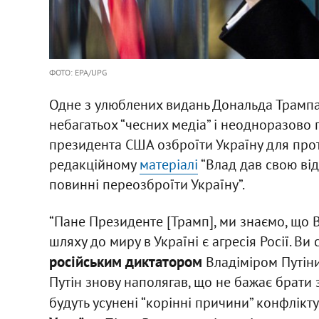
ФОТО: EPA/UPG
Одне з улюблених видань Дональда Трампа 
небагатьох “чесних медіа” і неодноразово
президента США озброїти Україну для проти
редакційному
матеріалі
“Влад дав свою ві
повинні переозброїти Україну”.
“Пане Президенте [Трамп], ми знаємо, що
шляху до миру в Україні є агресія Росії. В
російським диктатором
Владіміром Путіним
Путін знову наполягав, що не бажає брати
будуть усунені “корінні причини” конфлікту