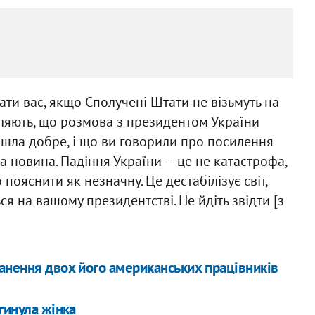
ти вас, якщо Сполучені Штати не візьмуть на
ляють, що розмова з президентом України
ла добре, і що ви говорили про посилення
а новина. Падіння України — це не катастрофа,
пояснити як незначну. Це дестабілізує світ,
я на вашому президентстві. Не йдіть звідти [з
анення двох його американських працівників
гинула жінка