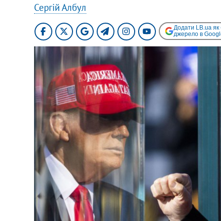
Сергій Албул
Додати LB.ua як
джерело в Googl