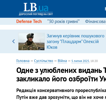
Defense Tech
“30 років гривні”
Фінансова
Загинув керівник пошукового
, є
загону "Плацдарм" Олексій
Юков
Головна
—
Суспільство
—
Війна
—
5 липня 2025
, 18:20
Одне з улюблених видань 
закликало його озброїти У
Редакція консервативного прореспублік
Путін вже дав зрозуміти, що він не хоче 