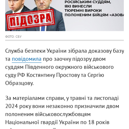
ФОТО: СБУ
Служба безпеки України зібрала доказову базу
та
повідомила
про заочну підозру двом
суддям Південного окружного військового
суду РФ Костянтину Простову та Сергію
Образцову.
За матеріалами справи, у травні та листопаді
2024 року вони незаконно призначили двом
полоненим військовослужбовцям
Національної гвардії України по 18 років