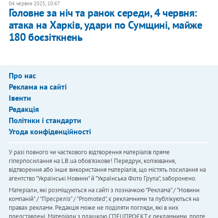
04 червня 2025, 10:47
Головне за ніч та ранок середи, 4 червня:
атака на Харків, удари по Сумщині, майже
180 боєзіткнень
Про нас
Реклама на сайті
Івенти
Редакція
Політики і стандарти
Угода конфіденційності
У разі повного чи часткового відтворення матеріалів пряме
гіперпосилання на LB.ua обов'язкове! Передрук, копіювання,
відтворення або інше використання матеріалів, що містять посилання на
агентство "Українськi Новини" й "Українська Фото Група", заборонено.
Матеріали, які розміщуються на сайті з позначкою "Реклама" / "Новини
компаній" / "Пресреліз" / "Promoted", є рекламними та публікуються на
правах реклами. Редакція може не поділяти погляди, які в них
представлені. Матеріали з плашкою СПЕЦПРОЄКТ є рекламними, проте