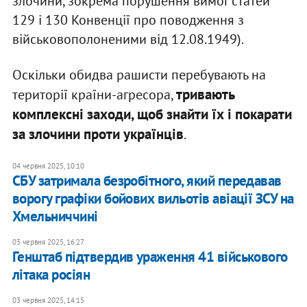
злочини, зокрема порушення вимог статей
129 і 130 Конвенції про поводження з
військовополоненими від 12.08.1949).
Оскільки обидва рашисти перебувають на
тривають
території країни-агресора,
комплексні заходи, щоб знайти їх і покарати
за злочини проти українців
.
04 червня 2025, 10:10
СБУ затримала безробітного, який передавав
ворогу графіки бойових вильотів авіації ЗСУ на
Хмельниччині
03 червня 2025, 16:27
Генштаб підтвердив ураження 41 військового
літака росіян
03 червня 2025, 14:15