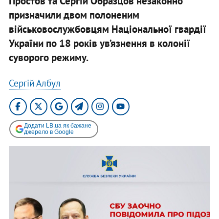
Простов та Сергій Образцов незаконно
призначили двом полоненим
військовослужбовцям Національної гвардії
України по 18 років ув’язнення в колонії
суворого режиму.
Сергій Албул
Додати LB.ua як бажане
джерело в Google