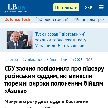
Підтримати
УКР
Defense Tech
“30 років гривні”
Фінансова грамо
Туск назвав "ідіотськими"
заклики заблокувати вступ
України до ЄС і закликав
припинити антиукраїнську
риторику
Головна
—
Суспільство
—
Війна
—
4 червня 2025
, 13:23
СБУ заочно повідомила про підозру
російським суддям, які винесли
тюремні вироки полоненим бійцям
«Азова»
Минулого року двоє суддів Костянтин