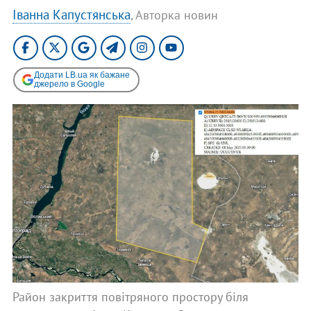
Іванна Капустянська
, Авторка новин
Додати LB.ua як бажане
джерело в Google
Район закриття повітряного простору біля