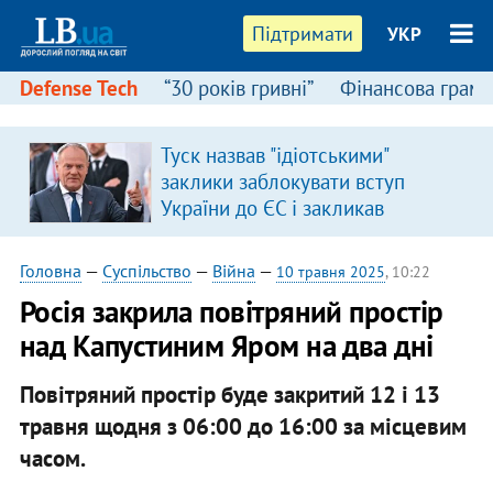
Підтримати
УКР
Defense Tech
“30 років гривні”
Фінансова грамо
:
Туск назвав "ідіотськими"
заклики заблокувати вступ
України до ЄС і закликав
припинити антиукраїнську
риторику
Головна
—
Суспільство
—
Війна
—
10 травня 2025
, 10:22
Росія закрила повітряний простір
над Капустиним Яром на два дні
Повітряний простір буде закритий 12 і 13
травня щодня з 06:00 до 16:00 за місцевим
часом.