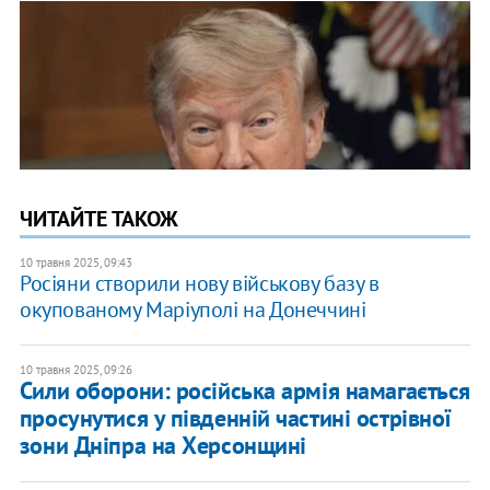
ЧИТАЙТЕ ТАКОЖ
10 травня 2025, 09:43
Росіяни створили нову військову базу в
окупованому Маріуполі на Донеччині
10 травня 2025, 09:26
Сили оборони: російська армія намагається
просунутися у південній частині острівної
зони Дніпра на Херсонщині