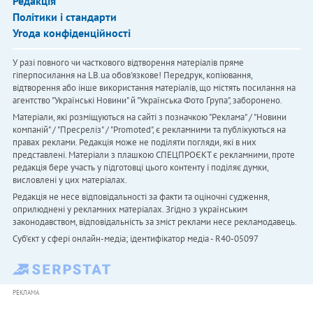
Редакція
Політики і стандарти
Угода конфіденційності
У разі повного чи часткового відтворення матеріалів пряме
гіперпосилання на LB.ua обов'язкове! Передрук, копіювання,
відтворення або інше використання матеріалів, що містять посилання на
агентство "Українськi Новини" й "Українська Фото Група", заборонено.
Матеріали, які розміщуються на сайті з позначкою "Реклама" / "Новини
компаній" / "Пресреліз" / "Promoted", є рекламними та публікуються на
правах реклами. Редакція може не поділяти погляди, які в них
представлені. Матеріали з плашкою СПЕЦПРОЄКТ є рекламними, проте
редакція бере участь у підготовці цього контенту і поділяє думки,
висловлені у цих матеріалах.
Редакція не несе відповідальності за факти та оціночні судження,
оприлюднені у рекламних матеріалах. Згідно з українським
законодавством, відповідальність за зміст реклами несе рекламодавець.
Cуб'єкт у сфері онлайн-медіа; ідентифікатор медіа - R40-05097
РЕКЛАМА