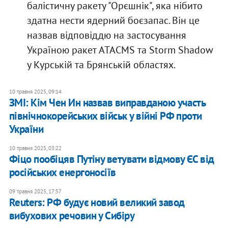
балістичну ракету "Орєшнік", яка нібито
здатна нести ядерний боєзапас. Він це
назвав відповіддю на застосування
Україною ракет ATACMS та Storm Shadow
у Курській та Брянській областях.
10 травня 2025, 09:14
ЗМІ: Кім Чен Ин назвав виправданою участь
північнокорейських військ у війні РФ проти
України
10 травня 2025, 03:22
Фіцо пообіцяв Путіну ветувати відмову ЄС від
російських енергоносіїв
09 травня 2025, 17:57
Reuters: РФ будує новий великий завод
вибухових речовин у Сибіру