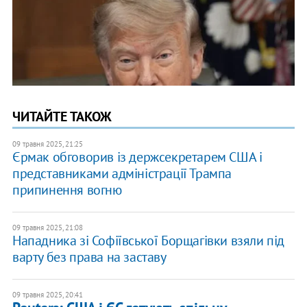
ЧИТАЙТЕ ТАКОЖ
09 травня 2025, 21:25
Єрмак обговорив із держсекретарем США і
представниками адміністрації Трампа
припинення вогню
09 травня 2025, 21:08
Нападника зі Софіївської Борщагівки взяли під
варту без права на заставу
09 травня 2025, 20:41