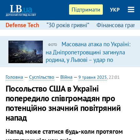
Підтримати
УКР
Defense Tech
“30 років гривні”
Фінансова грамо
Масована атака по Україні:
ФОТО
на Дніпропетровщині загинула
родина, у Львові – удар по
багатоповерхівках
(доповнюється)
Головна
—
Суспільство
—
Війна
—
9 травня 2025
, 22:01
Посольство США в Україні
попередило співгромадян про
потенційно значний повітряний
напад
Напад може статися будь-коли протягом