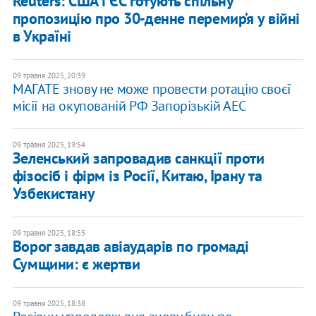
Reuters: США і ЄС готують спільну
пропозицію про 30-денне перемир’я у війні
в Україні
09 травня 2025, 20:39
МАГАТЕ знову не може провести ротацію своєї
місії на окупованій РФ Запорізькій АЕС
09 травня 2025, 19:54
Зеленський запровадив санкції проти
фізосіб і фірм із Росії, Китаю, Ірану та
Узбекистану
09 травня 2025, 18:55
Ворог завдав авіаударів по громаді
Сумщини: є жертви
09 травня 2025, 18:38