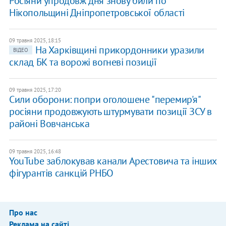
Росіяни упродовж дня знову били по
Нікопольщині Дніпропетровської області
09 травня 2025, 18:15
На Харківщині прикордонники уразили
ВІДЕО
склад БК та ворожі вогневі позиції
09 травня 2025, 17:20
Сили оборони: попри оголошене "перемир'я"
росіяни продовжують штурмувати позиції ЗСУ в
районі Вовчанська
09 травня 2025, 16:48
YouTube заблокував канали Арестовича та інших
фігурантів санкцій РНБО
Про нас
Реклама на сайті