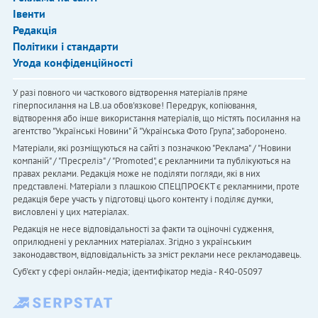
Івенти
Редакція
Політики і стандарти
Угода конфіденційності
У разі повного чи часткового відтворення матеріалів пряме
гіперпосилання на LB.ua обов'язкове! Передрук, копіювання,
відтворення або інше використання матеріалів, що містять посилання на
агентство "Українськi Новини" й "Українська Фото Група", заборонено.
Матеріали, які розміщуються на сайті з позначкою "Реклама" / "Новини
компаній" / "Пресреліз" / "Promoted", є рекламними та публікуються на
правах реклами. Редакція може не поділяти погляди, які в них
представлені. Матеріали з плашкою СПЕЦПРОЄКТ є рекламними, проте
редакція бере участь у підготовці цього контенту і поділяє думки,
висловлені у цих матеріалах.
Редакція не несе відповідальності за факти та оціночні судження,
оприлюднені у рекламних матеріалах. Згідно з українським
законодавством, відповідальність за зміст реклами несе рекламодавець.
Cуб'єкт у сфері онлайн-медіа; ідентифікатор медіа - R40-05097