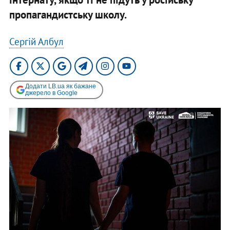
пропагандистську школу.
Сергій Албул
Додати LB.ua як бажане
джерело в Google