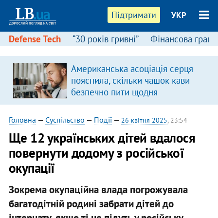
Підтримати
УКР
Defense Tech
“30 років гривні”
Фінансова грамо
Американська асоціація серця
пояснила, скільки чашок кави
безпечно пити щодня
Головна
—
Суспільство
—
Події
—
26 квітня 2025
, 23:54
Ще 12 українських дітей вдалося
повернути додому з російської
окупації
Зокрема окупаційна влада погрожувала
багатодітній родині забрати дітей до
інтернату, якщо ті не підуть у російську