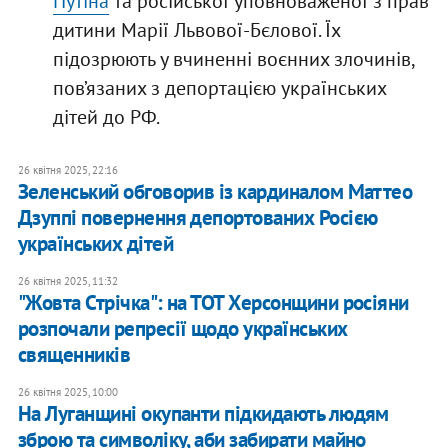
Путіна
та російської уповноваженої з прав
дитини Марії Львової-Бєлової. Їх
підозрюють у вчиненні воєнних злочинів,
пов’язаних з депортацією українських
дітей до РФ.
26 квітня 2025, 22:16
Зеленський обговорив із кардиналом Маттео
Дзуппі повернення депортованих Росією
українських дітей
26 квітня 2025, 11:32
"Жовта Стрічка": на ТОТ Херсонщини росіяни
розпочали репресії щодо українських
священників
26 квітня 2025, 10:00
На Луганщині окупанти підкидають людям
зброю та символіку, аби забирати майно