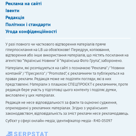
Реклама на сайті
Івенти
Редакція
Політики і стандарти
Угода конфіденційності
У разі повного чи часткового відтворення матеріалів пряме
гіперпосилання на LB.ua обов'язкове! Передрук, копіювання,
відтворення або інше використання матеріалів, що містять посилання на
агентство "Українськi Новини" й "Українська Фото Група", заборонено.
Матеріали, які розміщуються на сайті з позначкою "Реклама" / "Новини
компаній" / "Пресреліз" / "Promoted", є рекламними та публікуються на
правах реклами. Редакція може не поділяти погляди, які в них
представлені. Матеріали з плашкою СПЕЦПРОЄКТ є рекламними, проте
редакція бере участь у підготовці цього контенту і поділяє думки,
висловлені у цих матеріалах.
Редакція не несе відповідальності за факти та оціночні судження,
оприлюднені у рекламних матеріалах. Згідно з українським
законодавством, відповідальність за зміст реклами несе рекламодавець.
Cуб'єкт у сфері онлайн-медіа; ідентифікатор медіа - R40-05097