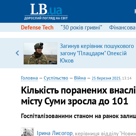
Defense Tech
“30 років гривні”
Фінансова
вив про
Загинув керівник пошукового
боку
загону "Плацдарм" Олексій
Юков
Головна
—
Суспільство
—
Війна
—
25 березня 2025
, 13:14
Кількість поранених внасл
місту Суми зросла до 101
Госпіталізованими станом на ранок зали
Ірина Лисогор
, керівниця відділу "Нови