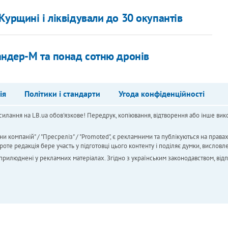
Курщині і ліквідували до 30 окупантів
кандер-М та понад сотню дронів
ія
Політики і стандарти
Угода конфіденційності
силання на LB.ua обов'язкове! Передрук, копіювання, відтворення або інше вико
ни компаній" / "Пресреліз" / "Promoted", є рекламними та публікуються на права
 редакція бере участь у підготовці цього контенту і поділяє думки, висловле
 оприлюднені у рекламних матеріалах. Згідно з українським законодавством, від