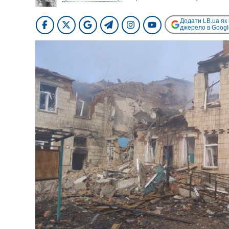
Додати LB.ua як
джерело в Googl