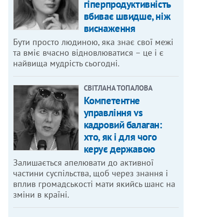
гіперпродуктивність
вбиває швидше, ніж
виснаження
Бути просто людиною, яка знає свої межі
та вміє вчасно відновлюватися – це і є
найвища мудрість сьогодні.
СВІТЛАНА ТОПАЛОВА
Компетентне
управління vs
кадровий балаган:
хто, як і для чого
керує державою
Залишається апелювати до активної
частини суспільства, щоб через знання і
вплив громадськості мати якийсь шанс на
зміни в країні.