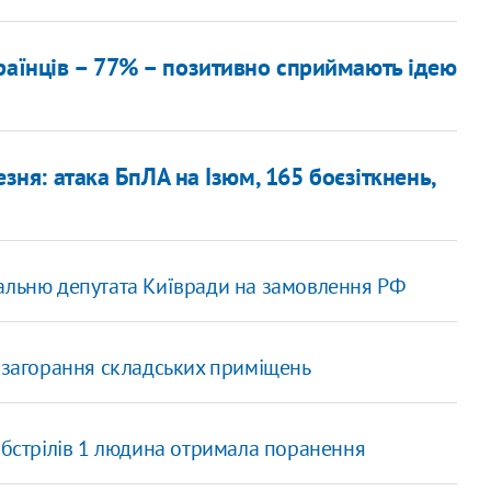
раїнців – 77% – позитивно сприймають ідею
езня: атака БпЛА на Ізюм, 165 боєзіткнень,
мальню депутата Київради на замовлення РФ
о загорання складських приміщень
обстрілів 1 людина отримала поранення