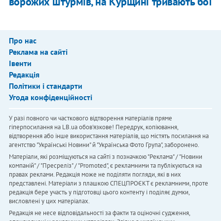
ворожих штурмів, на Курщині тривають бої
Про нас
Реклама на сайті
Івенти
Редакція
Політики і стандарти
Угода конфіденційності
У разі повного чи часткового відтворення матеріалів пряме
гіперпосилання на LB.ua обов'язкове! Передрук, копіювання,
відтворення або інше використання матеріалів, що містять посилання на
агентство "Українськi Новини" й "Українська Фото Група", заборонено.
Матеріали, які розміщуються на сайті з позначкою "Реклама" / "Новини
компаній" / "Пресреліз" / "Promoted", є рекламними та публікуються на
правах реклами. Редакція може не поділяти погляди, які в них
представлені. Матеріали з плашкою СПЕЦПРОЄКТ є рекламними, проте
редакція бере участь у підготовці цього контенту і поділяє думки,
висловлені у цих матеріалах.
Редакція не несе відповідальності за факти та оціночні судження,