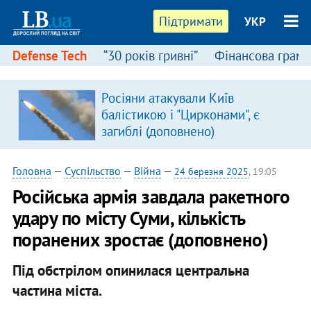
Підтримати
УКР
Defense Tech
“30 років гривні”
Фінансова грамо
Росіяни атакували Київ
балістикою і "Цирконами", є
загиблі (доповнено)
Головна
—
Суспільство
—
Війна
—
24 березня 2025
, 19:05
Російська армія завдала ракетного
удару по місту Суми, кількість
поранених зростає (доповнено)
Під обстрілом опинилася центральна
частина міста.