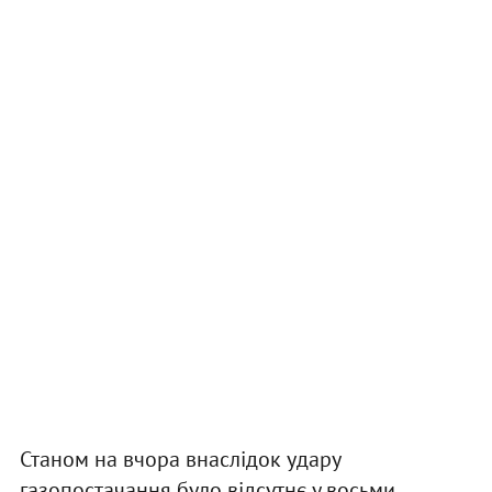
Станом на вчора внаслідок удару
газопостачання було відсутнє у восьми