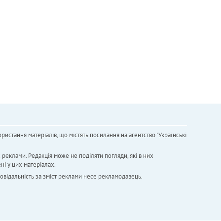
ристання матеріалів, що містять посилання на агентство "Українськi
х реклами. Редакція може не поділяти погляди, які в них
ні у цих матеріалах.
повідальність за зміст реклами несе рекламодавець.