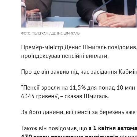
ФОТО: ТЕЛЕГРАМ / ДЕНИС ШМИГАЛЬ
Прем’єр-міністр Денис Шмигаль повідомив, 
проіндексував пенсійні виплати.
Про це він заявив під час засідання Кабмін
“Пенсії зросли на 11,5% для понад 10 млн 
6345 гривень”, – сказав Шмигаль.
За його даними, всі пенсії за березень вж
з 1 квітня авто
Також він повідомив, що
630 тисяч працюючих пенсіонерів