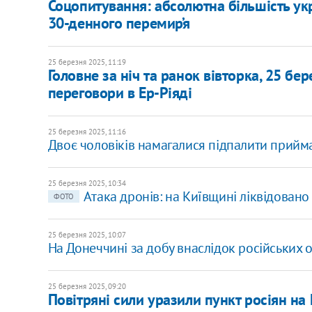
Соцопитування: абсолютна більшість ук
30-денного перемир’я
25 березня 2025, 11:19
Головне за ніч та ранок вівторка, 25 бер
переговори в Ер-Ріяді
25 березня 2025, 11:16
Двоє чоловіків намагалися підпалити прий
25 березня 2025, 10:34
Атака дронів: на Київщині ліквідован
ФОТО
25 березня 2025, 10:07
На Донеччині за добу внаслідок російських 
25 березня 2025, 09:20
Повітряні сили уразили пункт росіян на 