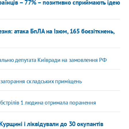
раїнців – 77% – позитивно сприймають ідею
езня: атака БпЛА на Ізюм, 165 боєзіткнень,
мальню депутата Київради на замовлення РФ
о загорання складських приміщень
обстрілів 1 людина отримала поранення
Курщині і ліквідували до 30 окупантів