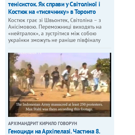
тенісисток. Як справи у Світоліної і
Костюк на «тисячнику» в Торонто
Костюк грає зі Швьонтек, Світоліна – з
Анісімовою. Переможниці виходять на
«нейтралок», а зустрітися між собою
українки зможуть не раніше півфіналу
АРХІМАНДРИТ КИРИЛО ГОВОРУН
Геноциди на Архіпелазі. Частина 8.