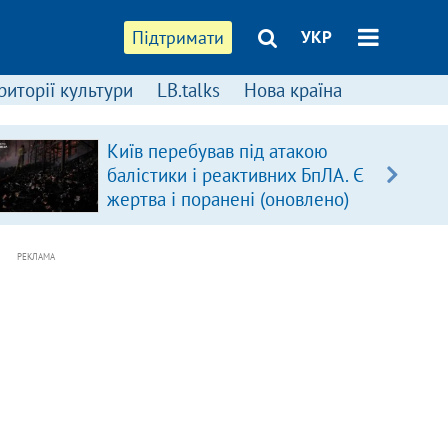
Підтримати
УКР
риторії культури
LB.talks
Нова країна
Київ перебував під атакою
балістики і реактивних БпЛА. Є
жертва і поранені (оновлено)
РЕКЛАМА