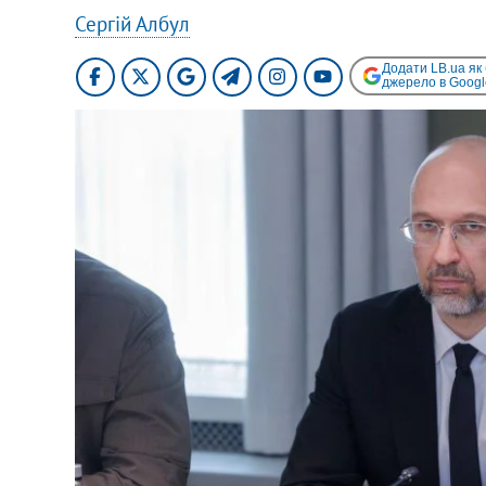
Сергій Албул
Додати LB.ua як
джерело в Googl