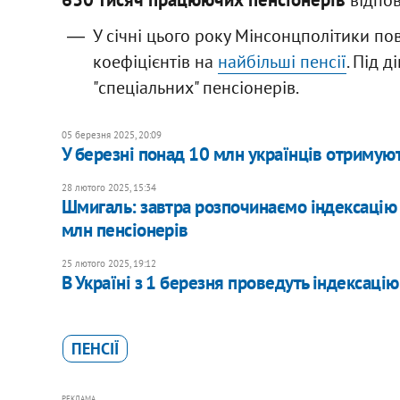
відпов
У січні цього року Мінсонцполітики 
коефіцієнтів на
найбільші пенсії
. Під 
"спеціальних" пенсіонерів.
05 березня 2025, 20:09
У березні понад 10 млн українців отримуют
28 лютого 2025, 15:34
Шмигаль: завтра розпочинаємо індексацію п
млн пенсіонерів
25 лютого 2025, 19:12
​В Україні з 1 березня проведуть індексацію
ПЕНСІЇ
РЕКЛАМА