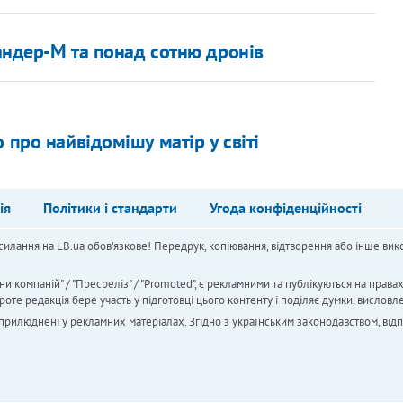
кандер-М та понад сотню дронів
 про найвідомішу матір у світі
ія
Політики і стандарти
Угода конфіденційності
силання на LB.ua обов'язкове! Передрук, копіювання, відтворення або інше вико
ни компаній" / "Пресреліз" / "Promoted", є рекламними та публікуються на права
 редакція бере участь у підготовці цього контенту і поділяє думки, висловле
 оприлюднені у рекламних матеріалах. Згідно з українським законодавством, від