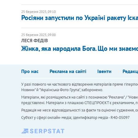
25 березня 2025, 09:10
Росіяни запустили по Україні ракету Іс
25 березня 2025, 09:00
ЛЕСЯ ФЕДІВ
Жінка, яка народила Бога. Що ми знаємо
Про нас
Реклама на сайті
Івенти
Редакц
У разі повного чи часткового відтворення матеріалів пряме гіперпо
Новини" й "Українська Фото Група", заборонено.
Матеріали, які розміщуються на сайті з позначкою "Реклама" / "Нови
представлені. Матеріали з плашкою СПЕЦПРОЄКТ є рекламними, проте
Редакція не несе відповідальності за факти та оціночні судження,
Cуб'єкт у сфері онлайн-медіа; ідентифікатор медіа - R40-05097