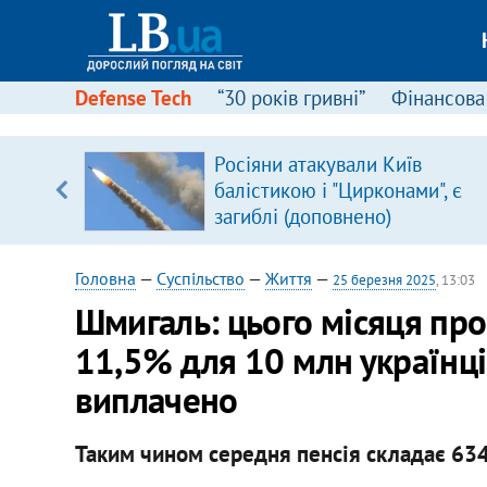
Defense Tech
“30 років гривні”
Фінансова
серця
Росіяни атакували Київ
 кави
балістикою і "Цирконами", є
загиблі (доповнено)
Головна
—
Суспільство
—
Життя
—
25 березня 2025
, 13:03
Шмигаль: цього місяця про
11,5% для 10 млн українців
виплачено
Таким чином середня пенсія складає 634