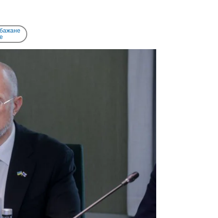
 бажане
e