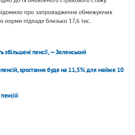
ідно до їх оновленого страхового стажу.
повідомило про запровадження обмежуючих
дію норми підпаде близько 17,6 тис.
ь збільшені пенсії, — Зеленський
енсій, зростання буде на 11,5% для майже 10
 пенсій