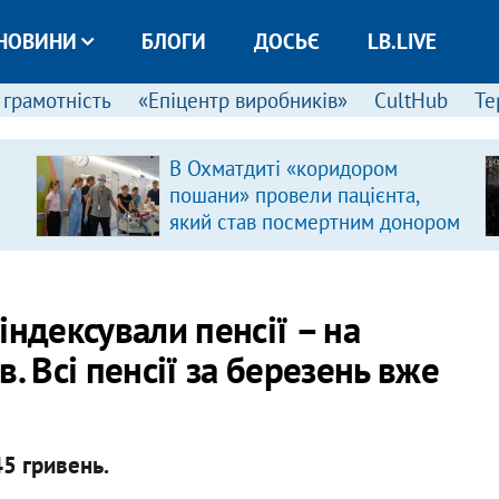
НОВИНИ
БЛОГИ
ДОСЬЄ
LB.LIVE
 грамотність
«Епіцентр виробників»
CultHub
Те
В Охматдиті «коридором
пошани» провели пацієнта,
який став посмертним донором
індексували пенсії – на
. Всі пенсії за березень вже
5 гривень.