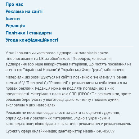
Про нас
Реклама на сайті
Івенти
Редакція
Політики і стандарти
Угода конфіденційності
У разі повного чи часткового відтворення матеріалів пряме
гіперпосилання на LB.ua обов'язкове! Передрук, копіювання,
відтворення або інше використання матеріалів, що містять посилання на
агентство "Українськi Новини" й "Українська Фото Група", заборонено.
Матеріали, які розміщуються на сайті з позначкою "Реклама" / "Новини
компаній" / "Пресреліз" / "Promoted", є рекламними та публікуються на
правах реклами. Редакція може не поділяти погляди, які в них
представлені. Матеріали з плашкою СПЕЦПРОЄКТ є рекламними, проте
редакція бере участь у підготовці цього контенту і поділяє думки,
висловлені у цих матеріалах.
Редакція не несе відповідальності за факти та оціночні судження,
оприлюднені у рекламних матеріалах. Згідно з українським
законодавством, відповідальність за зміст реклами несе рекламодавець.
Cуб'єкт у сфері онлайн-медіа; ідентифікатор медіа - R40-05097