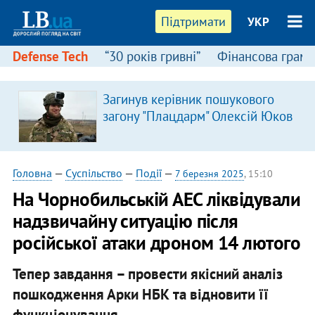
Підтримати
УКР
Defense Tech
“30 років гривні”
Фінансова грамо
Загинув керівник пошукового
загону "Плацдарм" Олексій Юков
Головна
—
Суспільство
—
Події
—
7 березня 2025
, 15:10
На Чорнобильській АЕС ліквідували
надзвичайну ситуацію після
російської атаки дроном 14 лютого
Тепер завдання – провести якісний аналіз
пошкодження Арки НБК та відновити її
функціонування.