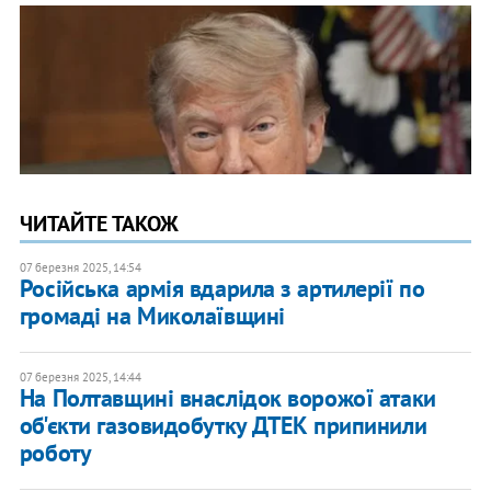
ЧИТАЙТЕ ТАКОЖ
07 березня 2025, 14:54
Російська армія вдарила з артилерії по
громаді на Миколаївщині
07 березня 2025, 14:44
На Полтавщині внаслідок ворожої атаки
об'єкти газовидобутку ДТЕК припинили
роботу