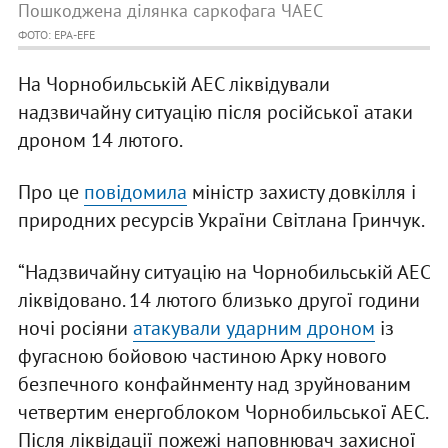
Пошкоджена ділянка саркофага ЧАЕС
ФОТО: EPA-EFE
На Чорнобильській АЕС ліквідували
надзвичайну ситуацію після російської атаки
дроном 14 лютого.
Про це
повідомила
міністр захисту довкілля і
природних ресурсів України Світлана Гринчук.
“Надзвичайну ситуацію на Чорнобильській АЕС
ліквідовано. 14 лютого близько другої години
ночі росіяни
атакували ударним дроном
із
фугасною бойовою частиною Арку нового
безпечного конфайнменту над зруйнованим
четвертим енергоблоком Чорнобильської АЕС.
Після ліквідації пожежі наповнювач захисної