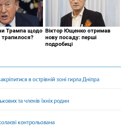
акріпитися в острівній зоні гирла Дніпра
кових та членів їхніх родин
колаєві контрольована