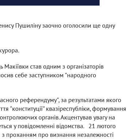
Денису Пушиліну заочно оголосили ще одну
курора.
ь Макіївки став одним з організаторів
олосив себе заступником "народного
ласного референдуму", за результатами якого
тя "конституції" квазіреспубліки, формування
контролюючих органів. Акцентував увагу на
еться у повідомленні відомства. 21 лютого
Ф з проханням про визнання незалежності