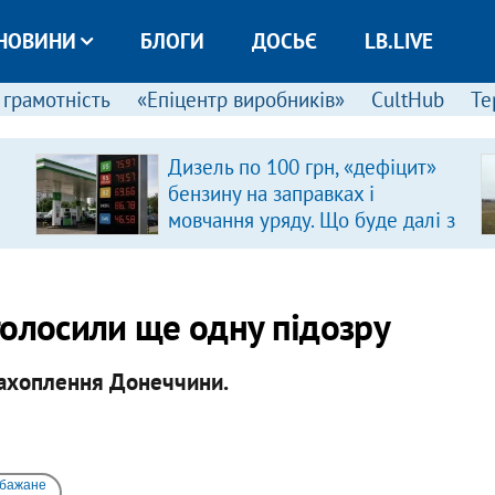
НОВИНИ
БЛОГИ
ДОСЬЄ
LB.LIVE
 грамотність
«Епіцентр виробників»
CultHub
Те
Дизель по 100 грн, «дефіцит»
бензину на заправках і
мовчання уряду. Що буде далі з
цінами на пальне?
голосили ще одну підозру
захоплення Донеччини.
 бажане