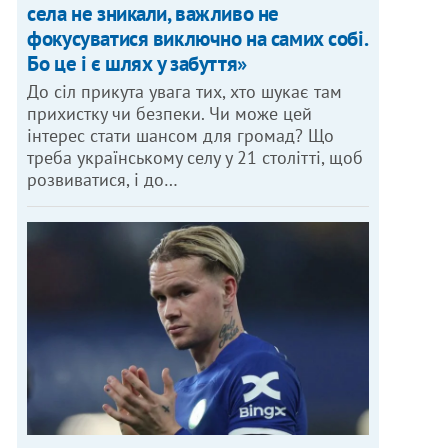
села не зникали, важливо не
фокусуватися виключно на самих собі.
Бо це і є шлях у забуття»
До сіл прикута увага тих, хто шукає там
прихистку чи безпеки. Чи може цей
інтерес стати шансом для громад? Що
треба українському селу у 21 столітті, щоб
розвиватися, і до…