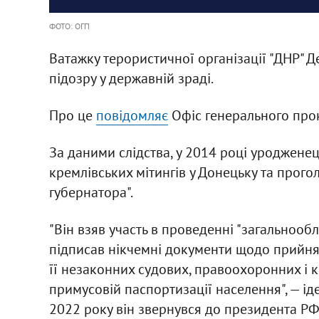
ФОТО: ОГП
Ватажку терористичної організації "ДНР" 
підозру у державній зраді.
Про це
повідомляє
Офіс генерального про
За даними слідства, у 2014 році уродженец
кремлівських мітингів у Донецьку та прог
губернатора".
"Він взяв участь в проведенні "загальнооб
підписав нікчемні документи щодо прийнят
її незаконних судових, правоохоронних і 
примусовій паспортизації населення", — ід
2022 року він звернувся до президента Р