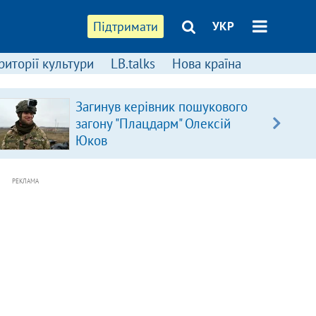
Підтримати
УКР
риторії культури
LB.talks
Нова країна
Загинув керівник пошукового
загону "Плацдарм" Олексій
Юков
РЕКЛАМА