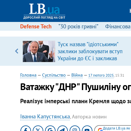
Defense Tech
“30 років гривні”
Фінансова
ою
Туск назвав "ідіотськими"
пЛА. Є
заклики заблокувати вступ
лено)
України до ЄС і закликав
припинити антиукраїнську
риторику
Головна
—
Суспільство
—
Війна
—
17 лютого 2025
, 15:31
Ватажку "ДНР" Пушиліну о
Реалізує імперські плани Кремля щодо 
Іванна Капустянська
, Авторка новин
Додати LB.ua як