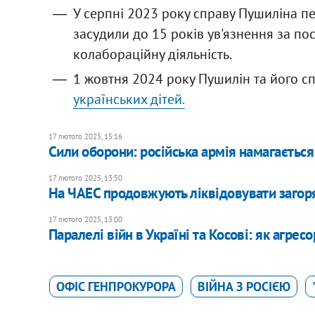
У серпні 2023 року справу Пушиліна пер
засудили до 15 років ув'язнення за пос
колабораційну діяльність.
1 жовтня 2024 року Пушилін та його с
українських дітей.
17 лютого 2025, 15:16
Сили оборони: російська армія намагається 
17 лютого 2025, 13:50
На ЧАЕС продовжують ліквідовувати загоря
17 лютого 2025, 13:00
Паралелі війн в Україні та Косові: як агре
ОФІС ГЕНПРОКУРОРА
ВІЙНА З РОСІЄЮ