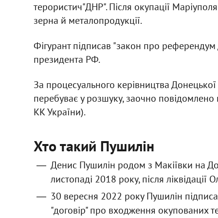
терористич"ДНР". Після окупації Маріуполя
зерна й металопродукції.
Фігурант підписав "закон про референдум 
президента РФ.
За процесуального керівництва Донецької
перебуває у розшуку, заочно повідомлено про
КК України).
Хто такий Пушилін
Денис Пушилін родом з Макіївки на До
листопаді 2018 року, після ліквідації 
30 вересня 2022 року Пушилін підпис
"договір" про входження окупованих те