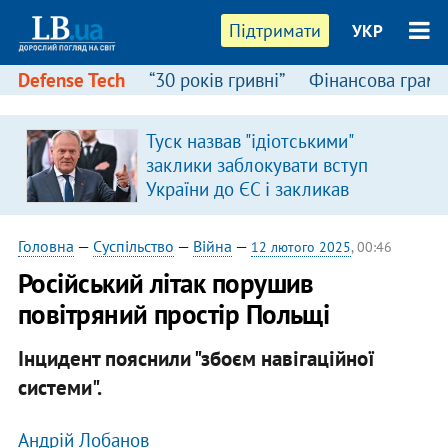
Підтримати
УКР
Defense Tech
“30 років гривні”
Фінансова грамо
Туск назвав "ідіотськими"
заклики заблокувати вступ
України до ЄС і закликав
припинити антиукраїнську
риторику
Головна
—
Суспільство
—
Війна
—
12 лютого 2025
, 00:46
Російський літак порушив
повітряний простір Польщі
Інцидент пояснили "збоєм навігаційної
системи".
Андрій Лобанов