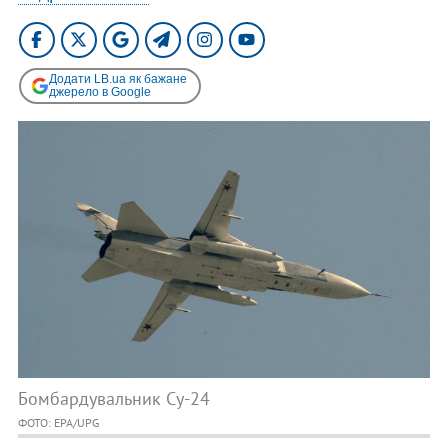
Додати LB.ua як бажане
джерело в Google
Бомбардувальник Су-24
ФОТО: EPA/UPG