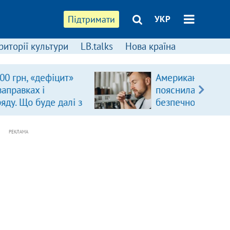
Підтримати
УКР
риторії культури
LB.talks
Нова країна
Американська асоціація серця
пояснила, скільки чашок кави
безпечно пити щодня
РЕКЛАМА