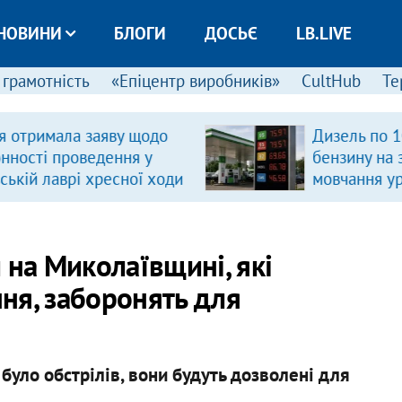
НОВИНИ
БЛОГИ
ДОСЬЄ
LB.LIVE
 грамотність
«Епіцентр виробників»
CultHub
Те
Дизель по 100 грн, «дефіцит»
бензину на заправках і
и
мовчання уряду. Що буде далі з
цінами на пальне?
 на Миколаївщині, які
ння, заборонять для
е було обстрілів, вони будуть дозволені для