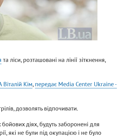
я
та ліси, розташовані на лінії зіткнення,
 Віталій Кім
,
передає Media Center Ukraine -
трілів, дозволять відпочивати.
их бойових діях, будуть заборонені для
ї, які не були під окупацією і не було