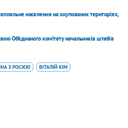
елояльне населення на окупованих територіях,
вою Об’єднаного комітету начальників штабів
ЙНА З РОСІЄЮ
ВІТАЛІЙ КІМ