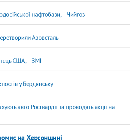
досійської нафтобази, – Чийгоз
еретворили Азовсталь
нець США, – ЗМІ
кпостів у Бердянську
хують авто Росгвардії та проводять акції на
ізомис на Херсонщині