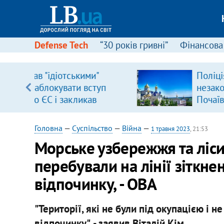
Defense Tech
“30 років гривні”
Фінансова
Поліція отримала заяву щодо
уп
незаконності проведення у
Почаївській лаврі хресної ход
ку
Головна
—
Суспільство
—
Війна
—
1 травня 2023
, 21:53
Морське узбережжя та ліси
перебували на лінії зіткне
відпочинку, - ОВА
"Території, які не були під окупацією і н
відпочинку", - заявив Віталій Кім.