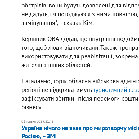
обстрілів, вони будуть дозволені для відпо
не дадуть, і я погоджуюся з ними повністю,
замінування", – сказав Кім.
Керівник ОВА додав, що внутрішні водойми 
того, щоб люди відпочивали. Також пропрац
використовувати для реабілітації, зокрема
жителів з інших областей.
Нагадаємо, торік обласна військова адмініс
регіоні не відкриватимуть
туристичний сез
зафіксувати збитки - після перемоги кошти
бізнесу.
01 травня 2023, 21:42
Україна нічого не знає про миротворчу місі
Росією, – ЗМІ