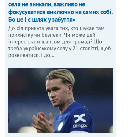
села не зникали, важливо не
фокусуватися виключно на самих собі.
Бо це і є шлях у забуття»
До сіл прикута увага тих, хто шукає там
прихистку чи безпеки. Чи може цей
інтерес стати шансом для громад? Що
треба українському селу у 21 столітті, щоб
розвиватися, і до…