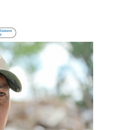
 бажане
e