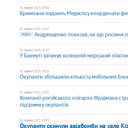
01 травня 2023, 20:56
Кримчани надають Меджлісу координати фео
01 травня 2023, 20:45
Андрющенко показав, на що росіяни п
ВІДЕО
01 травня 2023, 20:37
У Бахмуті загинув колишній морський піхоти
01 травня 2023, 20:26
Окупанти збільшили кількість мобільних бло
01 травня 2023, 20:01
Компанії російського олігарха Фрідмана стра
підтримку окупантів
01 травня 2023, 19:55
Окупанти скинули авіабомби на село К