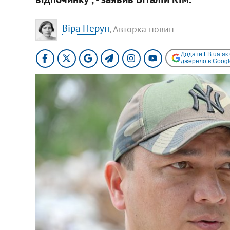
Віра Перун
, Авторка новин
Додати LB.ua як
джерело в Googl