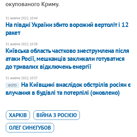
окупованого Криму.
31 жовтня 2022, 10:44
На півдні України збито ворожий вертоліт і 12
ракет
31 жовтня 2022, 10:38
Київська область частково знеструмлена після
атаки Росії, мешканців закликали готуватися
до тривалих відключень енергії
31 жовтня 2022, 10:37
​На Київщині внаслідок обстрілів росіян є
ФОТО
влучання в будівлі та потерпілі (оновлено)
ХАРКІВ
ВІЙНА З РОСІЄЮ
ОЛЕГ СИНЄГУБОВ