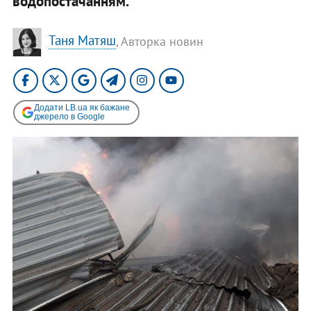
водопостачанням.
Таня Матяш
, Авторка новин
Додати LB.ua як бажане
джерело в Google