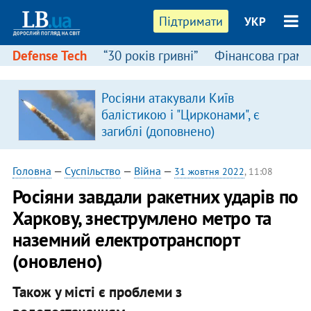
Підтримати
УКР
Defense Tech
“30 років гривні”
Фінансова грамо
Росіяни атакували Київ
балістикою і "Цирконами", є
загиблі (доповнено)
Головна
—
Суспільство
—
Війна
—
31 жовтня 2022
, 11:08
Росіяни завдали ракетних ударів по
Харкову, знеструмлено метро та
наземний електротранспорт
(оновлено)
Також у місті є проблеми з