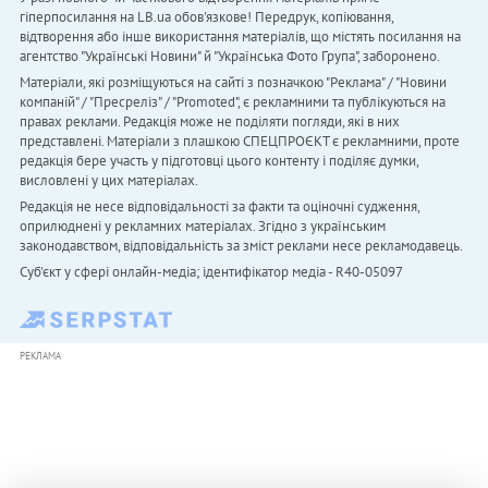
гіперпосилання на LB.ua обов'язкове! Передрук, копіювання,
відтворення або інше використання матеріалів, що містять посилання на
агентство "Українськi Новини" й "Українська Фото Група", заборонено.
Матеріали, які розміщуються на сайті з позначкою "Реклама" / "Новини
компаній" / "Пресреліз" / "Promoted", є рекламними та публікуються на
правах реклами. Редакція може не поділяти погляди, які в них
представлені. Матеріали з плашкою СПЕЦПРОЄКТ є рекламними, проте
редакція бере участь у підготовці цього контенту і поділяє думки,
висловлені у цих матеріалах.
Редакція не несе відповідальності за факти та оціночні судження,
оприлюднені у рекламних матеріалах. Згідно з українським
законодавством, відповідальність за зміст реклами несе рекламодавець.
Cуб'єкт у сфері онлайн-медіа; ідентифікатор медіа - R40-05097
РЕКЛАМА