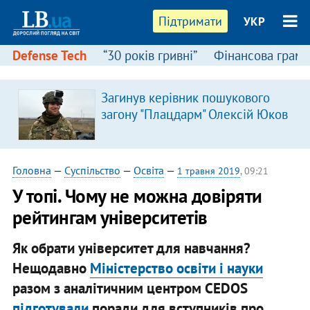
Підтримати
УКР
Defense Tech
“30 років гривні”
Фінансова грамо
Загинув керівник пошукового
загону "Плацдарм" Олексій Юков
Головна
—
Суспільство
—
Освіта
—
1 травня 2019
, 09:21
У топі. Чому не можна довіряти
рейтингам університетів
Як обрати університет для навчання?
Нещодавно
Міністерство освіти і науки
разом з аналітичним центром CEDOS
підготували
поради для вступників про