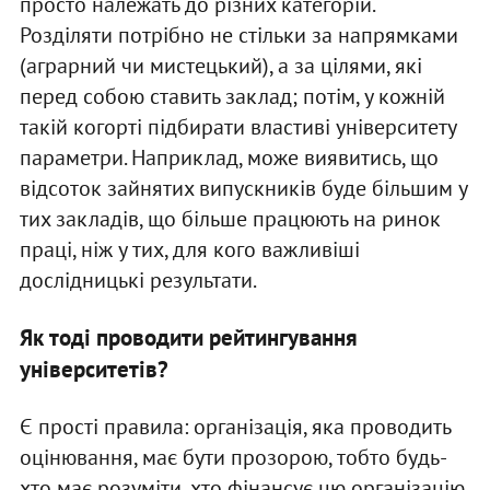
просто належать до різних категорій.
Розділяти потрібно не стільки за напрямками
(аграрний чи мистецький), а за цілями, які
перед собою ставить заклад; потім, у кожній
такій когорті підбирати властиві університету
параметри. Наприклад, може виявитись, що
відсоток зайнятих випускників буде більшим у
тих закладів, що більше працюють на ринок
праці, ніж у тих, для кого важливіші
дослідницькі результати.
Як тоді проводити рейтингування
університетів?
Є прості правила: організація, яка проводить
оцінювання, має бути прозорою, тобто будь-
хто має розуміти, хто фінансує цю організацію,