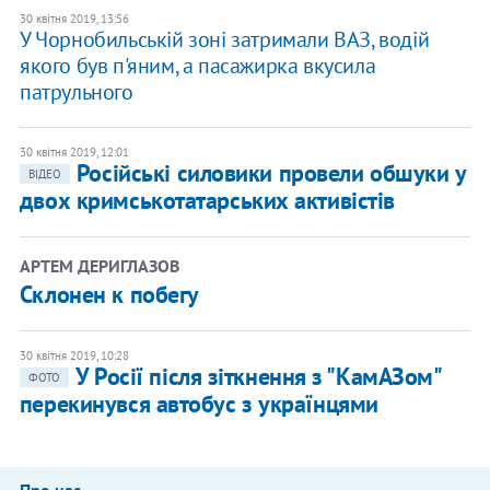
30 квітня 2019, 13:56
У Чорнобильській зоні затримали ВАЗ, водій
якого був п'яним, а пасажирка вкусила
патрульного
30 квітня 2019, 12:01
Російські силовики провели обшуки у
ВІДЕО
двох кримськотатарських активістів
АРТЕМ ДЕРИГЛАЗОВ
Склонен к побегу
30 квітня 2019, 10:28
У Росії після зіткнення з "КамАЗом"
ФОТО
перекинувся автобус з українцями
Про нас