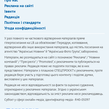
Реклама на сайті
Івенти
Редакція
Політики і стандарти
Угода конфіденційності
У разі повного чи часткового відтворення матеріалів пряме
гіперпосилання на LB.ua обов'язкове! Передрук, копіювання,
відтворення або інше використання матеріалів, що містять посилання на
агентство "Українськi Новини" й "Українська Фото Група", заборонено.
Матеріали, які розміщуються на сайті з позначкою "Реклама" / "Новини
компаній" / "Пресреліз" / "Promoted", є рекламними та публікуються на
правах реклами. Редакція може не поділяти погляди, які в них
представлені. Матеріали з плашкою СПЕЦПРОЄКТ є рекламними, проте
редакція бере участь у підготовці цього контенту і поділяє думки,
висловлені у цих матеріалах.
Редакція не несе відповідальності за факти та оціночні судження,
оприлюднені у рекламних матеріалах. Згідно з українським
законодавством, відповідальність за зміст реклами несе рекламодавець.
Cуб'єкт у сфері онлайн-медіа; ідентифікатор медіа - R40-05097