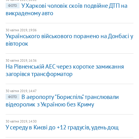
У Харкові чоловік скоїв подвійне ДТП на
ФОТО
викраденому авто
30 квітня 2019, 19:06
Українського військового поранено на Донбасі у
вівторок
30 квітня 2019, 16:36
На Рівненській АЕС через коротке замикання
загорівся трансформатор
30 квітня 2019, 14:47
В аеропорту "Бориспіль" транслювали
ФОТО
відеоролик з Україною без Криму
30 квітня 2019, 14:30
У середу в Києві до +12 градусів, удень дощ