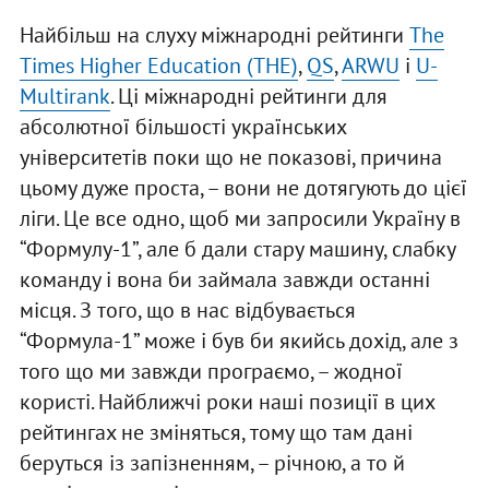
Найбільш на слуху міжнародні рейтинги
The
Times Higher Education (THE)
,
QS
,
ARWU
і
U-
Multirank
. Ці міжнародні рейтинги для
абсолютної більшості українських
університетів поки що не показові, причина
цьому дуже проста, – вони не дотягують до цієї
ліги. Це все одно, щоб ми запросили Україну в
“Формулу-1”, але б дали стару машину, слабку
команду і вона би займала завжди останні
місця. З того, що в нас відбувається
“Формула-1” може і був би якийсь дохід, але з
того що ми завжди програємо, – жодної
користі. Найближчі роки наші позиції в цих
рейтингах не зміняться, тому що там дані
беруться із запізненням, – річною, а то й