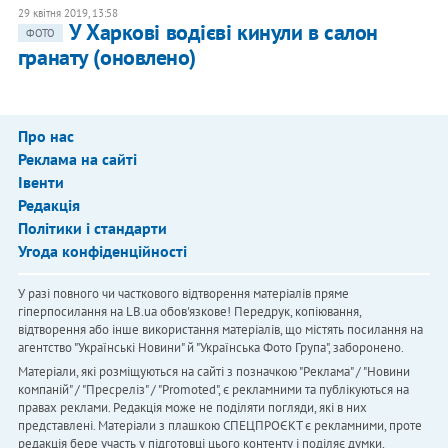
29 квітня 2019, 13:58
У Харкові водієві кинули в салон
ФОТО
гранату (оновлено)
Про нас
Реклама на сайті
Івенти
Редакція
Політики і стандарти
Угода конфіденційності
У разі повного чи часткового відтворення матеріалів пряме
гіперпосилання на LB.ua обов'язкове! Передрук, копіювання,
відтворення або інше використання матеріалів, що містять посилання на
агентство "Українськi Новини" й "Українська Фото Група", заборонено.
Матеріали, які розміщуються на сайті з позначкою "Реклама" / "Новини
компаній" / "Пресреліз" / "Promoted", є рекламними та публікуються на
правах реклами. Редакція може не поділяти погляди, які в них
представлені. Матеріали з плашкою СПЕЦПРОЄКТ є рекламними, проте
редакція бере участь у підготовці цього контенту і поділяє думки,