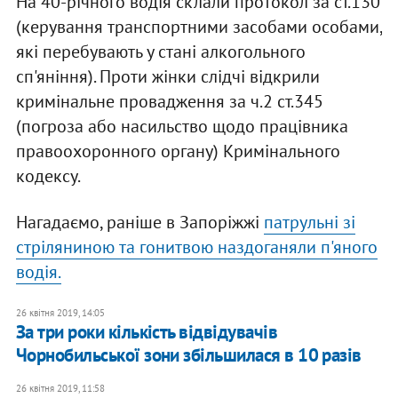
На 40-річного водія склали протокол за ст.130
(керування транспортними засобами особами,
які перебувають у стані алкогольного
сп'яніння). Проти жінки слідчі відкрили
кримінальне провадження за ч.2 ст.345
(погроза або насильство щодо працівника
правоохоронного органу) Кримінального
кодексу.
Нагадаємо, раніше в Запоріжжі
патрульні зі
стріляниною та гонитвою наздоганяли п'яного
водія.
26 квітня 2019, 14:05
За три роки кількість відвідувачів
Чорнобильської зони збільшилася в 10 разів
26 квітня 2019, 11:58