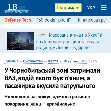
Підтримати
УКР
Defense Tech
“30 років гривні”
Фінансова грамо
Масована атака по Україні:
ФОТО
на Дніпропетровщині загинула
родина, у Львові – удар по
багатоповерхівках
(доповнюється)
Головна
—
Суспільство
—
Життя
—
30 квітня 2019
, 13:56
У Чорнобильській зоні затримали
ВАЗ, водій якого був п'яним, а
пасажирка вкусила патрульного
Чоловікові загрожує адміністративне
покарання, жінці - кримінальне.