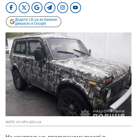
Додати LB.ua як бажане
джерело в Google
ФОТО: KV.NPU.GOV.UA