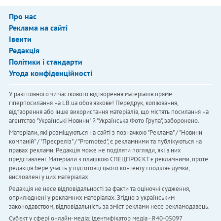
Про нас
Реклама на сайті
Івенти
Редакція
Політики і стандарти
Угода конфіденційності
У разі повного чи часткового відтворення матеріалів пряме
гіперпосилання на LB.ua обов'язкове! Передрук, копіювання,
відтворення або інше використання матеріалів, що містять посилання на
агентство "Українськi Новини" й "Українська Фото Група", заборонено.
Матеріали, які розміщуються на сайті з позначкою "Реклама" / "Новини
компаній" / "Пресреліз" / "Promoted", є рекламними та публікуються на
правах реклами. Редакція може не поділяти погляди, які в них
представлені. Матеріали з плашкою СПЕЦПРОЄКТ є рекламними, проте
редакція бере участь у підготовці цього контенту і поділяє думки,
висловлені у цих матеріалах.
Редакція не несе відповідальності за факти та оціночні судження,
оприлюднені у рекламних матеріалах. Згідно з українським
законодавством, відповідальність за зміст реклами несе рекламодавець.
Cуб'єкт у сфері онлайн-медіа; ідентифікатор медіа - R40-05097