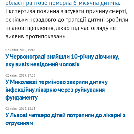
області раптово померла 6-місячна дитина
.
Експертиза повинна з'ясувати причину смерті,
оскільки незадовго до трагедії дитині зробили
планові щеплення, лікар під час огляду не
виявив протипоказань.
02 квітня 2019, 19:47
У Червонограді знайшли 10-річну дівчинку,
яку вивіз невідомий чоловік
02 квітня 2019, 17:23
У Миколаєві терміново закрили дитячу
інфекційну лікарню через руйнування
фундаменту
02 квітня 2019, 12:13
У Львові четверо дітей потрапили до лікарні з
отруєнням