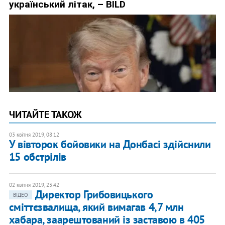
ЧИТАЙТЕ ТАКОЖ
03 квітня 2019, 08:12
У вівторок бойовики на Донбасі здійснили
15 обстрілів
02 квітня 2019, 23:42
Директор Грибовицького
ВІДЕО
сміттєзвалища, який вимагав 4,7 млн
хабара, заарештований із заставою в 405