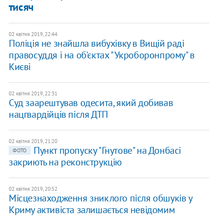
тисяч
02 квітня 2019, 22:44
Поліція не знайшла вибухівку в Вищій раді
правосуддя і на об'єктах "Укроборонпрому" в
Києві
02 квітня 2019, 22:31
Суд заарештував одесита, який добивав
нацгвардійців після ДТП
02 квітня 2019, 21:20
Пункт пропуску "Гнутове" на Донбасі
ФОТО
закриють на реконструкцію
02 квітня 2019, 20:52
Місцезнаходження зниклого після обшуків у
Криму активіста залишається невідомим