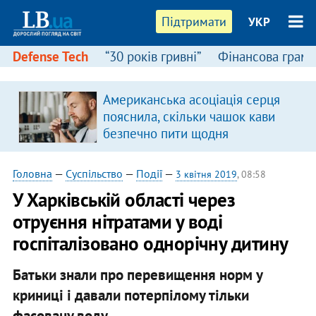
Підтримати
УКР
Defense Tech
“30 років гривні”
Фінансова грамо
Американська асоціація серця
пояснила, скільки чашок кави
безпечно пити щодня
Головна
—
Суспільство
—
Події
—
3 квітня 2019
, 08:58
У Харківській області через
отруєння нітратами у воді
госпіталізовано однорічну дитину
Батьки знали про перевищення норм у
криниці і давали потерпілому тільки
фасовану воду.