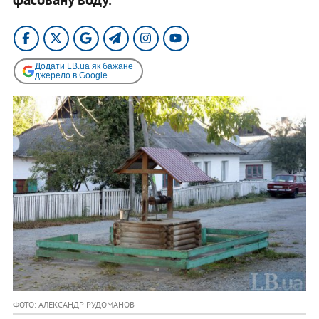
Додати LB.ua як бажане
джерело в Google
ФОТО: АЛЕКСАНДР РУДОМАНОВ