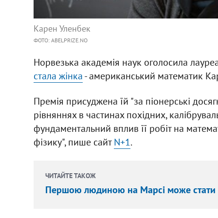
Карен Уленбек
ФОТО: ABELPRIZE.NO
Норвезька академія наук оголосила лауреа
стала жінка
- американський математик Ка
Премія присуджена їй "за піонерські дося
рівняннях в частинах похідних, калібруваль
фундаментальний вплив її робіт на матема
фізику", пише сайт
N+1
.
ЧИТАЙТЕ ТАКОЖ
Першою людиною на Марсі може стати ж