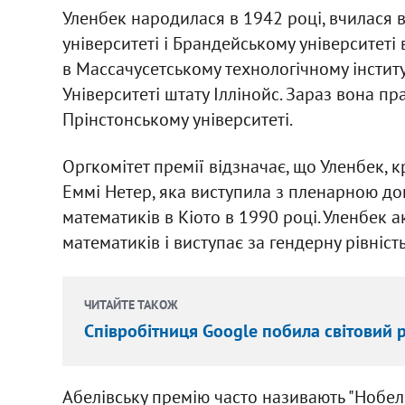
Уленбек народилася в 1942 році, вчилася 
університеті і Брандейському університеті
в Массачусетському технологічному інститут
Університеті штату Іллінойс. Зараз вона пра
Прінстонському університеті.
Оргкомітет премії відзначає, що Уленбек, к
Еммі Нетер, яка виступила з пленарною д
математиків в Кіото в 1990 році. Уленбек
математиків і виступає за гендерну рівність
ЧИТАЙТЕ ТАКОЖ
Співробітниця Google побила світовий 
Абелівську премію часто називають "Нобелі