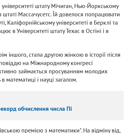
в університеті штату Мічиган, Нью-Йоркському
 в штаті Массачусетс. Їй довелося попрацювати
і, Каліфорнійському університеті в Берклі та
цює в Університеті штату Техас в Остіні і в
рім іншого, стала другою жінкою в історії після
оповіддю на Міжнародному конгресі
 активно займається просуванням молодих
 в математиці і науці загалом.
рекорд обчислення числа Пі
вською премією з математики". На відміну від,