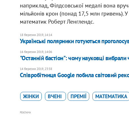
наприклад, Філдсовської медалі вона вруча
мільйонів крон (понад 17,5 млн гривень). 
математик Роберт Ленглендс.
18 березня 2019, 14:14
Українські полярники готуються проголосу
16 березня 2019, 14:06
"Останній бастіон": чому науковці вибрали
14 березня 2019, 23:58
Співробітниця Google побила світовий рек
ЖІНКИ
ВЧЕНІ
ПРЕМІЇ
МАТЕМАТИКА
РЕКЛАМА