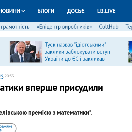
НОВИНИ
БЛОГИ
ДОСЬЄ
LB.LIVE
 грамотність
«Епіцентр виробників»
CultHub
Те
Туск назвав "ідіотськими"
заклики заблокувати вступ
України до ЄС і закликав
припинити антиукраїнську
риторику
19
, 20:53
матики вперше присудили
елівською премією з математики".
 бажане
e