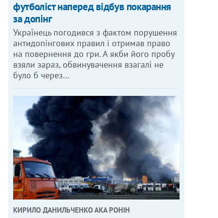
футболіст наперед відбув покарання
за допінг
Українець погодився з фактом порушення
антидопінгових правил і отримав право
на повернення до гри. А якби його пробу
взяли зараз, обвинувачення взагалі не
було б через…
КИРИЛО ДАНИЛЬЧЕНКО АКА РОНІН