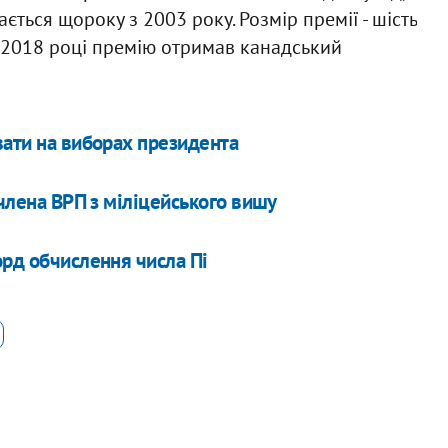
ється щороку з 2003 року. Розмір премії - шість
У 2018 році премію отримав канадський
вати на виборах президента
 члена ВРП з міліцейського вишу
орд обчислення числа Пі