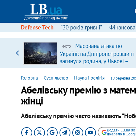
Defense Tech
“30 років гривні”
Фінансова
ою
Масована атака по
ФОТО
пЛА. Є
Україні: на Дніпропетровщині
лено)
загинула родина, у Львові –
удар по багатоповерхівках
(доповнюється)
Головна
—
Суспільство
—
Наука і релігія
—
19 березня 20
Абелівську премію з мате
жінці
Абелівську премію часто називають "Ноб
Додати LB.ua як
джерело в Googl