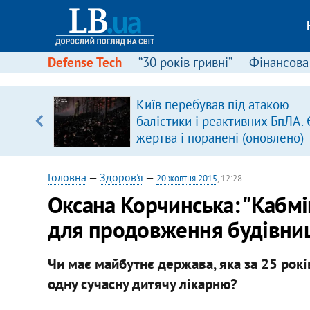
Defense Tech
“30 років гривні”
Фінансова
вив про
Київ перебував під атакою
боку
балістики і реактивних БпЛА. 
жертва і поранені (оновлено)
Головна
—
Здоров'я
—
20 жовтня 2015
, 12:28
Оксана Корчинська: "Кабмі
для продовження будівни
Чи має майбутнє держава, яка за 25 рокі
одну сучасну дитячу лікарню?