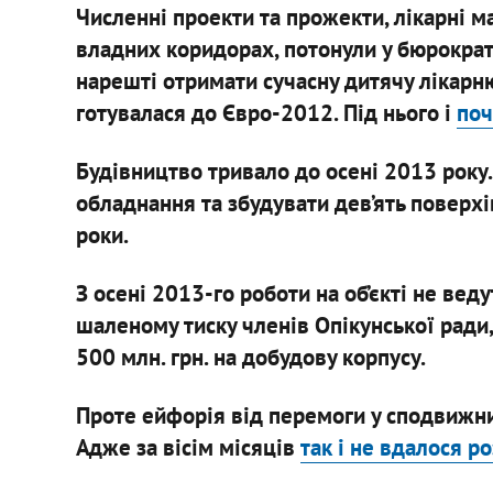
Численні проекти та прожекти, лікарні ма
владних коридорах, потонули у бюрократ
нарешті отримати сучасну дитячу лікарню
готувалася до Євро-2012. Під нього і
поч
Будівництво тривало до осені 2013 року.
обладнання та збудувати дев’ять поверхів
роки.
З осені 2013-го роботи на об’єкті не вед
шаленому тиску членів Опікунської ради
500 млн. грн. на добудову корпусу.
Проте ейфорія від перемоги у сподвижни
Адже за вісім місяців
так і не вдалося р