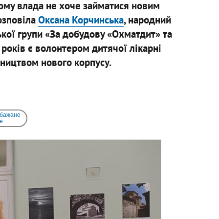
чому влада не хоче займатися новим
зповіла
Оксана Корчинська
, народний
ької групи «За добудову «Охматдит» та
 років є волонтером дитячої лікарні
вництвом нового корпусу.
 бажане
e