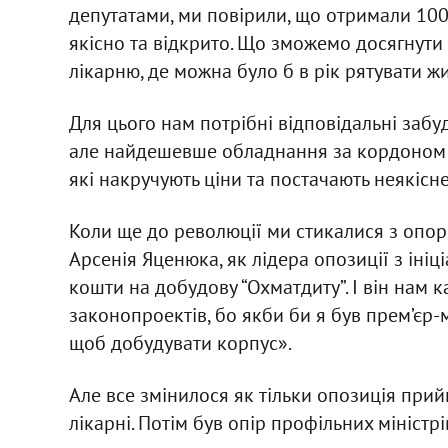
депутатами, ми повірили, що отримали 10
якісно та відкрито. Що зможемо досягнути
лікарню, де можна було б в рік рятувати жи
Для цього нам потрібні відповідальні заб
але найдешевше обладнання за кордоном 
які накручують ціни та постачають неякісн
Коли ще до революції ми стикалися з опор
Арсенія Яценюка, як лідера опозиції з ініц
кошти на добудову “Охматдиту”. І він нам 
законопроектів, бо якби би я був прем’єр-
щоб добудувати корпус».
Але все змінилося як тільки опозиція прий
лікарні. Потім був опір профільних міністрі