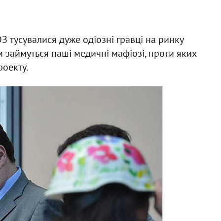
ОЗ тусувалися дуже одіозні гравці на ринку
займуться наші медичні мафіозі, проти яких
роекту.