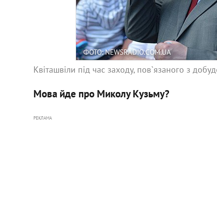
ФОТО: NEWSRADIO.COM.UA
Квіташвіли під час заходу, пов`язаного з доб
Мова йде про Миколу Кузьму?
РЕКЛАМА