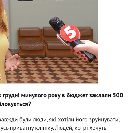
к в грудні минулого року в бюджет заклали 500
 блокується?
авжди були люди, які хотіли його зруйнувати,
сь приватну клініку. Людей, котрі хочуть