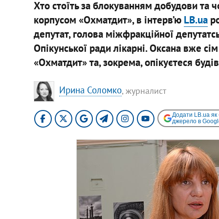
Хто стоїть за блокуванням добудови та 
корпусом «Охматдит», в інтерв’ю
LB.ua
ро
депутат, голова міжфракційної депутатс
Опікунської ради лікарні. Оксана вже сім
«Охматдит» та, зокрема, опікуєтеся буді
Ирина Соломко
, журналист
Додати LB.ua як
джерело в Googl