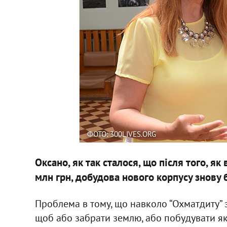
ФОТО: 300LIVES.ORG
Оксано, як так сталося, що після того, я
млн грн, добудова нового корпусу знову
Проблема в тому, що навколо “Охматдиту” з
щоб або забрати землю, або побудувати яку