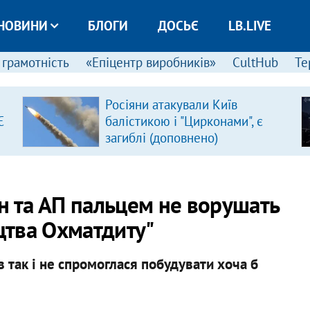
НОВИНИ
БЛОГИ
ДОСЬЄ
LB.LIVE
 грамотність
«Епіцентр виробників»
CultHub
Те
Росіяни атакували Київ
Є
балістикою і "Цирконами", є
загиблі (доповнено)
н та АП пальцем не ворушать
цтва Охматдиту"
в так і не спромоглася побудувати хоча б