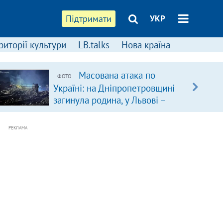
Підтримати
УКР
риторії культури
LB.talks
Нова країна
Масована атака по
ФОТО
Україні: на Дніпропетровщині
загинула родина, у Львові –
удар по багатоповерхівках
(доповнюється)
РЕКЛАМА