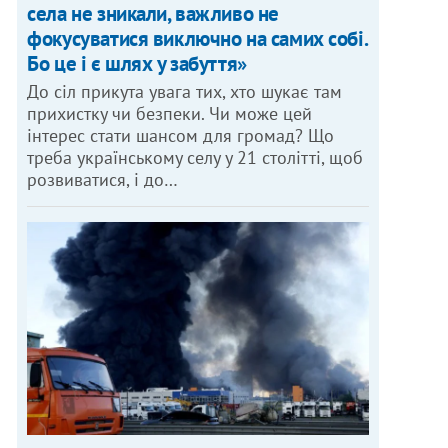
села не зникали, важливо не
фокусуватися виключно на самих собі.
Бо це і є шлях у забуття»
До сіл прикута увага тих, хто шукає там
прихистку чи безпеки. Чи може цей
інтерес стати шансом для громад? Що
треба українському селу у 21 столітті, щоб
розвиватися, і до…