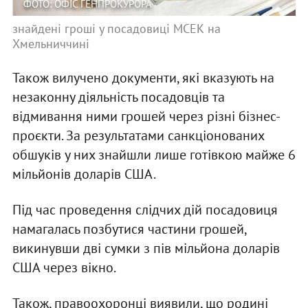
ФОТО: ОФІС ГЕНПРОКУРОРА
знайдені гроші у посадовиці МСЕК на
Хмельниччині
Також вилучено документи, які вказують на
незаконну діяльність посадовців та
відмивання ними грошей через різні бізнес-
проєкти. За результатами санкціонованих
обшуків у них знайшли лише готівкою майже 6
мільйонів доларів США.
Під час проведення слідчих дій посадовиця
намагалась позбутися частини грошей,
викинувши дві сумки з пів мільйона доларів
США через вікно.
Також, правоохоронці виявили, що родині