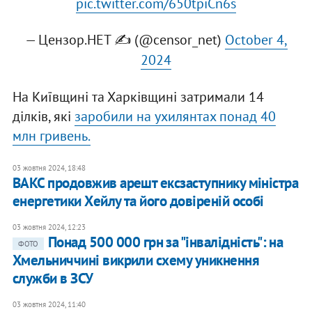
pic.twitter.com/650tpiCn6s
— Цензор.НЕТ ✍️ (@censor_net)
October 4,
2024
На Київщині та Харківщині затримали 14
ділків, які
заробили на ухилянтах понад 40
млн гривень.
03 жовтня 2024, 18:48
ВАКС продовжив арешт ексзаступнику міністра
енергетики Хейлу та його довіреній особі
03 жовтня 2024, 12:23
Понад 500 000 грн за "інвалідність": на
ФОТО
Хмельниччині викрили схему уникнення
служби в ЗСУ
03 жовтня 2024, 11:40