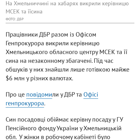
На Хмельниччині на хабарях викрили керівницю
МСЕК та їїсина
ФОТО: ДБР
Працівники ДБР разом із Офісом
Генпрокурора викрили керівницю
Хмельницького обласного центру МСЕК та її
сина на незаконному збагачені. Під час
обшуків у них знайшли лише готівкою майже
$6 млн у різних валютах.
Про це
повідоми
ли у ДБР та
Офісі
генпрокурора
.
Син посадовці обіймає керівну посаду у ГУ
Пенсійного фонду України у Хмельницькій
обл. У жінки в робочому кабінеті було