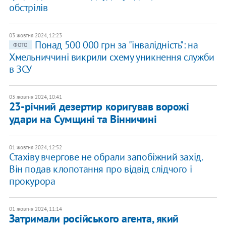
обстрілів
03 жовтня 2024, 12:23
Понад 500 000 грн за "інвалідність": на
ФОТО
Хмельниччині викрили схему уникнення служби
в ЗСУ
03 жовтня 2024, 10:41
23-річний дезертир коригував ворожі
удари на Сумщині та Вінничині
01 жовтня 2024, 12:52
Стахіву вчергове не обрали запобіжний захід.
Він подав клопотання про відвід слідчого і
прокурора
01 жовтня 2024, 11:14
Затримали російського агента, який