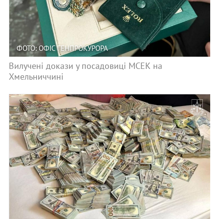
ФОТО: ОФІС ГЕНПРОКУРОРА
Вилучені докази у посадовиці МСЕК на
Хмельниччині