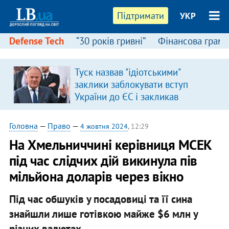
Підтримати
УКР
Defense Tech
“30 років гривні”
Фінансова грамо
Туск назвав "ідіотськими"
заклики заблокувати вступ
України до ЄС і закликав
припинити антиукраїнську
риторику
Головна
—
Право
—
4 жовтня 2024
, 12:29
На Хмельниччині керівниця МСЕК
під час слідчих дій викинула пів
мільйона доларів через вікно
Під час обшуків у посадовиці та її сина
знайшли лише готівкою майже $6 млн у
різних валютах.