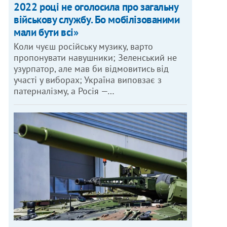
2022 році не оголосила про загальну
військову службу. Бо мобілізованими
мали бути всі»
Коли чуєш російську музику, варто
пропонувати навушники; Зеленський не
узурпатор, але мав би відмовитись від
участі у виборах; Україна виповзає з
патерналізму, а Росія —…