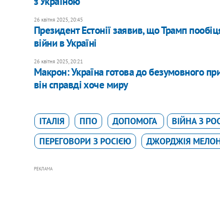
з Україною
26 квітня 2025, 20:45
Президент Естонії заявив, що Трамп пообі
війни в Україні
26 квітня 2025, 20:21
Макрон: Україна готова до безумовного при
він справді хоче миру
ІТАЛІЯ
ППО
ДОПОМОГА
ВІЙНА З РО
ПЕРЕГОВОРИ З РОСІЄЮ
ДЖОРДЖІЯ МЕЛОН
РЕКЛАМА