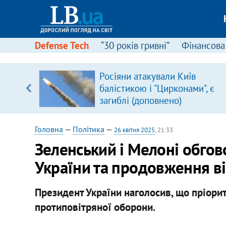
Defense Tech
“30 років гривні”
Фінансова
щодо
Росіяни атакували Київ
 у
балістикою і "Цирконами", є
ої ходи
загиблі (доповнено)
Головна
—
Політика
—
26 квітня 2025
, 21:33
Зеленський і Мелоні обгов
України та продовження в
Президент України наголосив, що пріори
протиповітряної оборони.