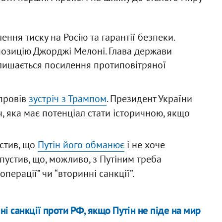
ння тиску на Росію та гарантії безпеки.
позицію Джорджі Мелоні. Глава держави
алишається посилення протиповітряної
 провів
зустріч з Трампом
. Президент України
ч, яка має потенціал стати історичною, якщо
стив, що
Путін його обманює
і не хоче
устив, що, можливо, з Путіним треба
перації” чи “вторинні санкції”.
ні санкції проти РФ, якщо Путін не піде на мир