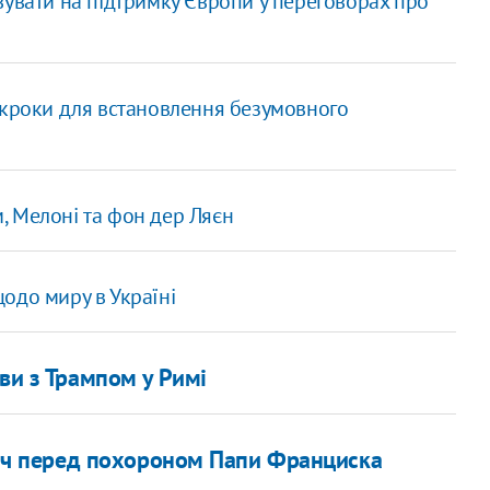
вувати на підтримку Європи у переговорах про
 кроки для встановлення безумовного
м, Мелоні та фон дер Ляєн
одо миру в Україні
ви з Трампом у Римі
тріч перед похороном Папи Франциска