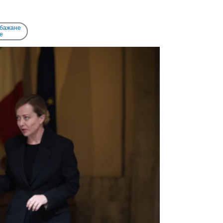
 бажане
e