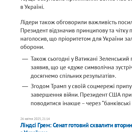
в Україні.
Лідери також обговорили важливість посиле
Президент відзначив принципову та чітку 
наголосив, що пріоритетом для України з
оборони.
Також сьогодні у Ватикані Зеленський
заявив, що це «дуже символічна зустрі
досягнемо спільних результатів».
Згодом Трамп у своїй соцмережі припу
завершення війни. Президент США прип
поводитися інакше – через “банківські о
26 квітня 2025, 21:14
Ліндсі Грем: Сенат готовий схвалити вторин