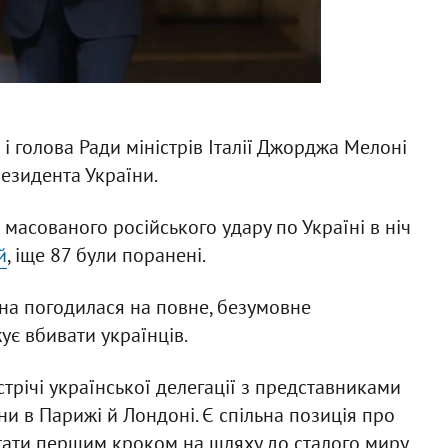
 голова Ради міністрів Італії Джорджа Мелоні
езидента України.
масованого російського удару по Україні в ніч
й
, іще 87 були поранені.
їна погодилася на повне, безумовне
ує вбивати українців.
трічі української делегації з представниками
ни в Парижі й Лондоні. Є спільна позиція про
тати першим кроком на шляху до сталого миру