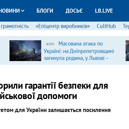
НОВИНИ
БЛОГИ
ДОСЬЄ
LB.LIVE
 грамотність
«Епіцентр виробників»
CultHub
Те
Масована атака по
ФОТО
Україні: на Дніпропетровщині
загинула родина, у Львові –
удар по багатоповерхівках
(доповнюється)
орили гарантії безпеки для
ійськової допомоги
тетом для України залишається посилення