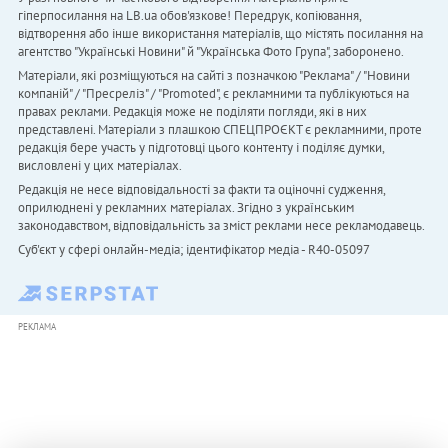
гіперпосилання на LB.ua обов'язкове! Передрук, копіювання,
відтворення або інше використання матеріалів, що містять посилання на
агентство "Українськi Новини" й "Українська Фото Група", заборонено.
Матеріали, які розміщуються на сайті з позначкою "Реклама" / "Новини
компаній" / "Пресреліз" / "Promoted", є рекламними та публікуються на
правах реклами. Редакція може не поділяти погляди, які в них
представлені. Матеріали з плашкою СПЕЦПРОЄКТ є рекламними, проте
редакція бере участь у підготовці цього контенту і поділяє думки,
висловлені у цих матеріалах.
Редакція не несе відповідальності за факти та оціночні судження,
оприлюднені у рекламних матеріалах. Згідно з українським
законодавством, відповідальність за зміст реклами несе рекламодавець.
Cуб'єкт у сфері онлайн-медіа; ідентифікатор медіа - R40-05097
РЕКЛАМА