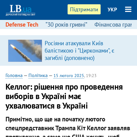
Підтримати
УКР
Defense Tech
“30 років гривні”
Фінансова грамо
Росіяни атакували Київ
балістикою і "Цирконами", є
загиблі (доповнено)
Головна
—
Політика
—
15 лютого 2025
, 19:23
Келлог: рішення про проведення
виборів в Україні має
ухвалюватися в Україні
Примітно, що ще на початку лютого
спецпредставник Трампа Кіт Келлог заявляв
протилежне, а саме що США хочуть, щоб