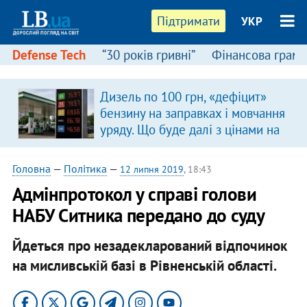
Підтримати
УКР
Defense Tech
“30 років гривні”
Фінансова грамо
Дизель по 100 грн, «дефіцит»
бензину на заправках і мовчання
уряду. Що буде далі з цінами на
пальне?
Головна
—
Політика
—
12 липня 2019
, 18:43
Адмінпротокол у справі голови
НАБУ Ситника передано до суду
Йдеться про незадекларований відпочинок
на мисливській базі в Рівненській області.