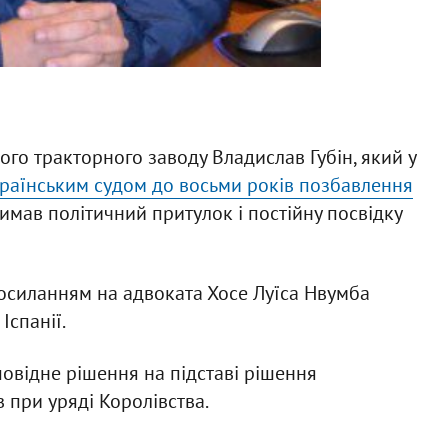
го тракторного заводу Владислав Губін, який у
раїнським судом до восьми років позбавлення
имав політичний притулок і постійну посвідку
осиланням на адвоката Хосе Луїса Нвумба
Іспанії.
повідне рішення на підставі рішення
в при уряді Королівства.