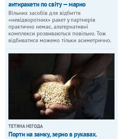
антиракети по світу — марно
Вільних засобів для відбиття
«невідворотних» ракет у партнерів
практично немає, альтернативні
комплекси розвиваються повільно. Тож
відбиватися можемо тільки асиметрично.
ТЕТЯНА НЕГОДА
Порти на замку, зерно в рукавах.