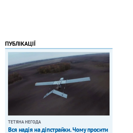
ПУБЛІКАЦІЇ
ТЕТЯНА НЕГОДА
Вся надія на діпстрайки. Чому просити