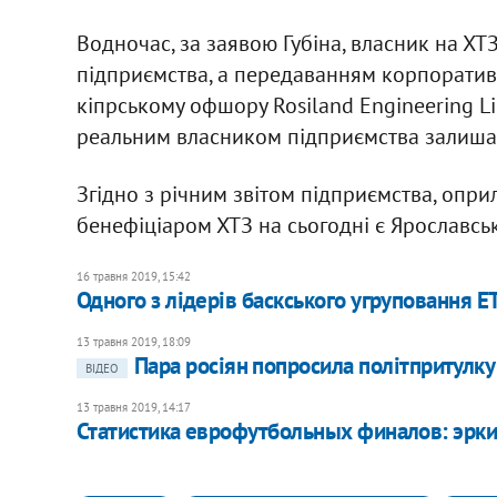
Водночас, за заявою Губіна, власник на Х
підприємства, а передаванням корпоратив
кіпрському офшору Rosiland Engineering Li
реальним власником підприємства залиша
Згідно з річним звітом підприємства, опри
бенефіціаром ХТЗ на сьогодні є Ярославсь
16 травня 2019, 15:42
Одного з лідерів баскського угруповання Е
13 травня 2019, 18:09
Пара росіян попросила політпритулку 
ВІДЕО
13 травня 2019, 14:17
Статистика еврофутбольных финалов: эрки,