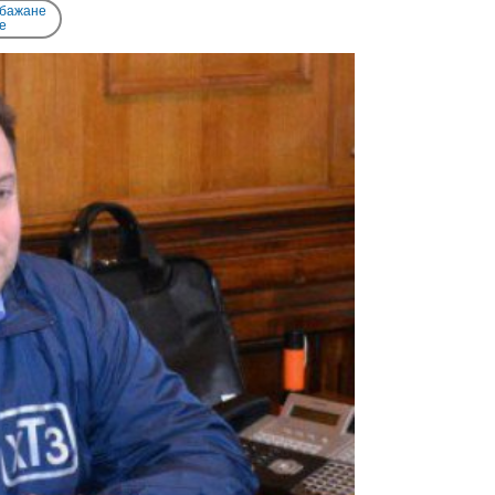
 бажане
e