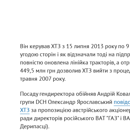
Він керував ХТЗ з 15 липня 2013 року по 9
угодою сторін і як відзначали тоді на підп
повністю оновлена лінійка тракторів, а от
449,5 млн грн дозволив ХТЗ вийти з процед
травня 2007 року.
Посаду гендиректора обійняв Андрій Коваль
групи DCH Олександр Ярославський
повід
ХТЗ
за пропозицією австрійського акціонер
ради директорів російського ВАТ "ГАЗ" і ВА
Дерипасці).