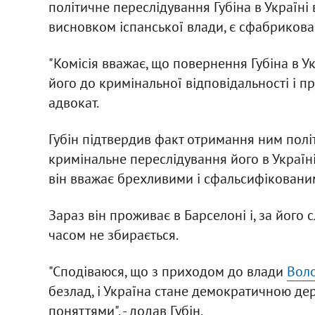
політичне переслідування Губіна в Україні 
висновком іспанської влади, є сфабриков
"Комісія вважає, що повернення Губіна в 
його до кримінальної відповідальності і п
адвокат.
Губін підтвердив факт отримання ним політи
кримінальне переслідування його в Україн
він вважає брехливими і сфальсифіковани
Зараз він проживає в Барселоні і, за його
часом не збирається.
"Сподіваюся, що з приходом до влади
Вол
безлад, і Україна стане демократичною дер
поняттями", - додав Губін.