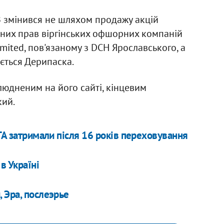
ТЗ змінився не шляхом продажу акцій
них прав віргінських офшорних компаній
mited, пов'язаному з DCH Ярославського, а
ється Дерипаска.
людненим на його сайті, кінцевим
кий.
ТА затримали після 16 років переховування
в Україні
 Эра, послеэрье