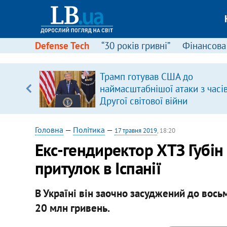
Defense Tech
“30 років гривні”
Фінансова
щодо
Трамп готував США до
 у
наймасштабнішої атаки з часі
ої ходи
Другої світової війни
Головна
—
Політика
—
17 травня 2019
, 18:20
​Екс-гендиректор ХТЗ Губі
притулок в Іспанії
В Україні він заочно засуджений до восьм
20 млн гривень.