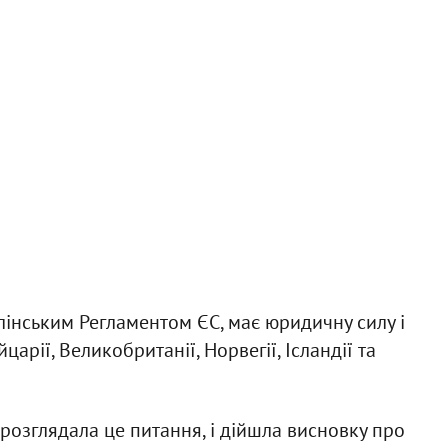
блінським Регламентом ЄС, має юридичну силу і
царії, Великобританії, Норвегії, Ісландії та
 розглядала це питання, і дійшла висновку про