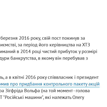
 березня 2016 року, свій пост покинув за
риємстві, за період його керівництва на ХТЗ
риманий в 2014 році чистий прибуток у розмірі
ури банкрутства, в якому він перебував з
, а в квітні 2016 року співвласник і президент
омив про придбання контрольного пакету акцій
а Зігфріда Вольфа (на той момент - голова
Т "Російські машини", які належать Олегу