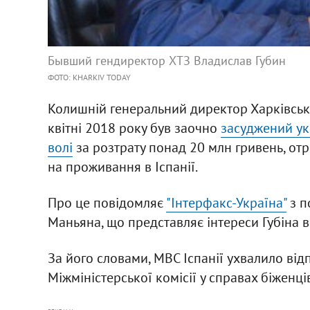
Бывший гендиректор ХТЗ Владислав Губин
ФОТО: KHARKIV TODAY
Колишній генеральний директор Харківсько
квітні 2018 року був заочно
засуджений ук
волі
за розтрату понад 20 млн гривень, отр
на проживання в Іспанії.
Про це повідомляє
"Інтерфакс-Україна"
з п
Маньяна, що представляє інтереси Губіна в 
За його словами, МВС Іспанії ухвалило від
Міжміністерської комісії у справах біженці