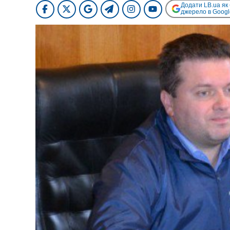
Додати LB.ua як
джерело в Googl