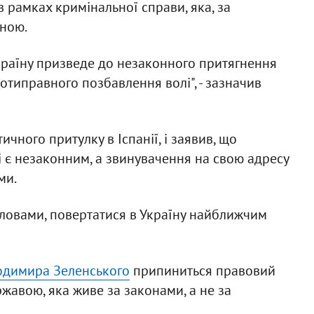
в рамках кримінальної справи, яка, за
аною.
Україну призведе до незаконного притягнення
ротиправного позбавлення волі", - зазначив
чного притулку в Іспанії, і заявив, що
і є незаконним, а звинувачення на свою адресу
ми.
 словами, повертатися в Україну найближчим
одимира Зеленського
припиниться правовий
жавою, яка живе за законами, а не за