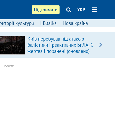
Підтримати
УКР
риторії культури
LB.talks
Нова країна
Київ перебував під атакою
балістики і реактивних БпЛА. Є
жертва і поранені (оновлено)
РЕКЛАМА