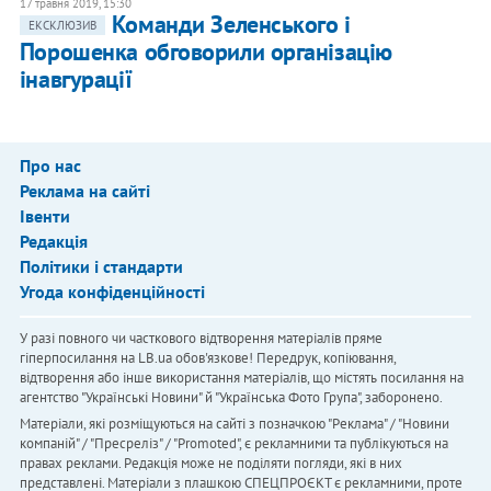
17 травня 2019, 15:30
Команди Зеленського і
ЕКСКЛЮЗИВ
Порошенка обговорили організацію
інавгурації
Про нас
Реклама на сайті
Івенти
Редакція
Політики і стандарти
Угода конфіденційності
У разі повного чи часткового відтворення матеріалів пряме
гіперпосилання на LB.ua обов'язкове! Передрук, копіювання,
відтворення або інше використання матеріалів, що містять посилання на
агентство "Українськi Новини" й "Українська Фото Група", заборонено.
Матеріали, які розміщуються на сайті з позначкою "Реклама" / "Новини
компаній" / "Пресреліз" / "Promoted", є рекламними та публікуються на
правах реклами. Редакція може не поділяти погляди, які в них
представлені. Матеріали з плашкою СПЕЦПРОЄКТ є рекламними, проте