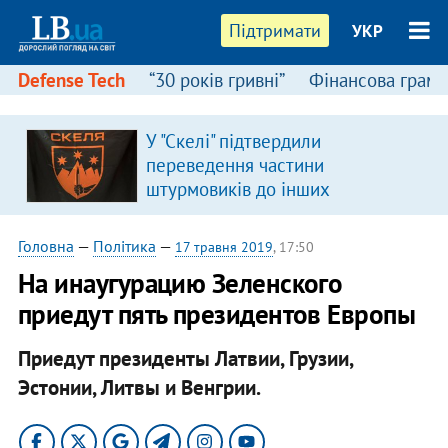
Підтримати
УКР
Defense Tech
“30 років гривні”
Фінансова грамо
У "Скелі" підтвердили
переведення частини
штурмовиків до інших
підрозділів
Головна
—
Політика
—
17 травня 2019
, 17:50
На инаугурацию Зеленского
приедут пять президентов Европы
Приедут президенты Латвии, Грузии,
Эстонии, Литвы и Венгрии.