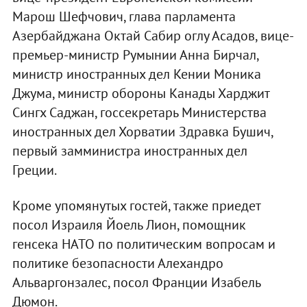
Марош Шефчович, глава парламента
Азербайджана Октай Сабир оглу Асадов, вице-
премьер-министр Румынии Анна Бирчал,
министр иностранных дел Кении Моника
Джума, министр обороны Канады Харджит
Сингх Саджан, госсекретарь Министерства
иностранных дел Хорватии Здравка Бушич,
первый замминистра иностранных дел
Греции.
Кроме упомянутых гостей, также приедет
посол Израиля Йоель Лион, помощник
генсека НАТО по политическим вопросам и
политике безопасности Алехандро
Альваргонзалес, посол Франции Изабель
Дюмон.