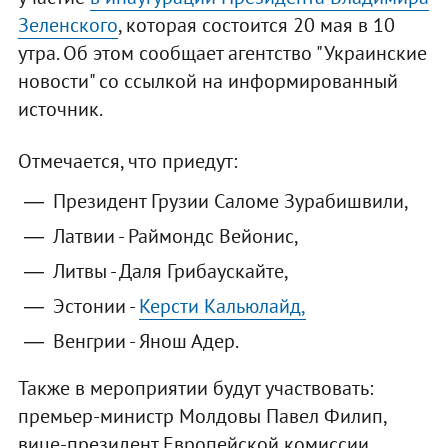
Зеленского
, которая состоится 20 мая в 10
утра. Об этом сообщает агентство "Украинские
новости" со ссылкой на информированный
источник.
Отмечается, что приедут:
Президент Грузии Саломе Зурабишвили,
Латвии - Раймондс Вейонис,
Литвы - Даля Грибаускайте,
Эстонии -
Керсти Кальюлайд,
Венгрии - Янош Адер.
Также в мероприятии будут участвовать:
премьер-министр Молдовы Павел Филип,
вице-президент Европейской комиссии