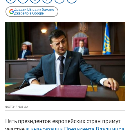
Додати LB.ua як бажане
джерело в Google
ФОТО: ZNAJ.UA
Пять президентов европейских стран примут
участие
в инаугурации Президента Владимира