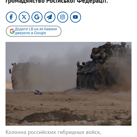
громадянство Російської Федерації.
Додати LB.ua як бажане
джерело в Google
Колонна российских гибридных войск,