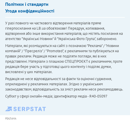
Політики і стандарти
Угода конфіденційності
У разі повного чи часткового відтворення матеріалів пряме
гіперпосилання на LB.ua обов'язкове! Передрук, копіювання,
відтворення або інше використання матеріалів, що містять посилання на
агентство "Українськi Новини" й "Українська Фото Група", заборонено.
Матеріали, які розміщуються на сайті з позначкою "Реклама" / "Новини
компаній" / "Пресреліз" / "Promoted", є рекламними та публікуються на
правах реклами. Редакція може не поділяти погляди, які в них
представлені. Матеріали з плашкою СПЕЦПРОЄКТ є рекламними, проте
редакція бере участь у підготовці цього контенту і поділяє думки,
висловлені у цих матеріалах.
Редакція не несе відповідальності за факти та оціночні судження,
оприлюднені у рекламних матеріалах. Згідно з українським
законодавством, відповідальність за зміст реклами несе рекламодавець.
Cуб'єкт у сфері онлайн-медіа; ідентифікатор медіа - R40-05097
РЕКЛАМА