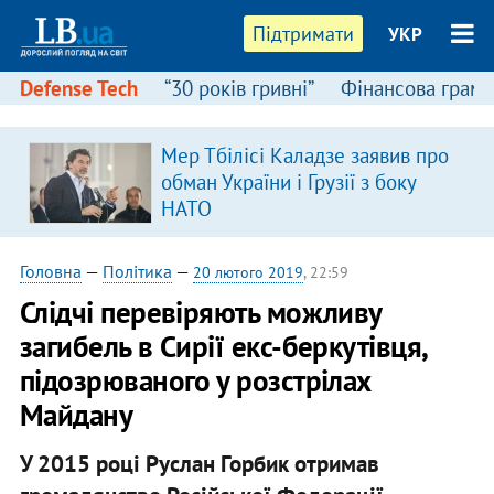
Підтримати
УКР
Defense Tech
“30 років гривні”
Фінансова грамо
Мер Тбілісі Каладзе заявив про
я
обман України і Грузії з боку
НАТО
Головна
—
Політика
—
20 лютого 2019
, 22:59
Слідчі перевіряють можливу
загибель в Сирії екс-беркутівця,
підозрюваного у розстрілах
Майдану
У 2015 році Руслан Горбик отримав