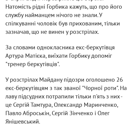
Натомість рідні Горбика кажуть, що про його
службу найманцем нічого не знали. У
спілкуванні чоловік був прихованим, тільки
зазначав, що не винен у розстрілах.
За словами однокласника екс-беркутівця
Артура Матієка, виїхати Горбику допоміг
"тренер беркутівців".
У розстрілах Майдану підозри оголошено 26
екс-беркутівцям з так званої "Чорної роти". На
лаву підсудних потрапили тільки п'ять з них -
це Сергій Тамтура, Олександр Маринченко,
Павло Аброськін, Сергій Зінченко і Олег
Янішевський.