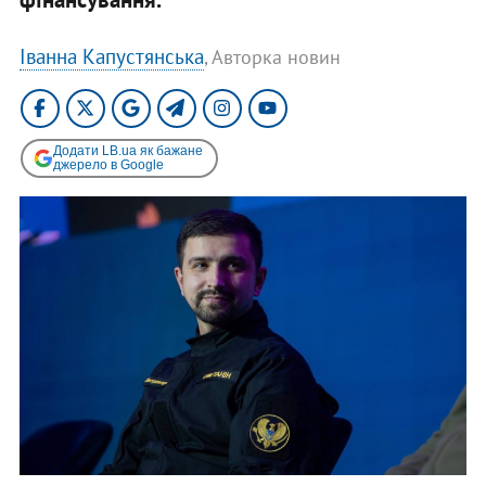
Іванна Капустянська
, Авторка новин
Додати LB.ua як бажане
джерело в Google