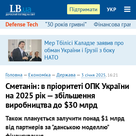
Підтримати
УКР
Defense Tech
“30 років гривні”
Фінансова грамо
Мер Тбілісі Каладзе заявив про
в
обман України і Грузії з боку
НАТО
Головна
—
Економіка
—
Держава
—
3 січня 2025
, 16:21
Сметанін: в пріоритеті ОПК України
на 2025 рік — збільшення
виробництва до $30 млрд
Також планується залучити понад $1 млрд
від партнерів за "данською моделлю"
фінансування.