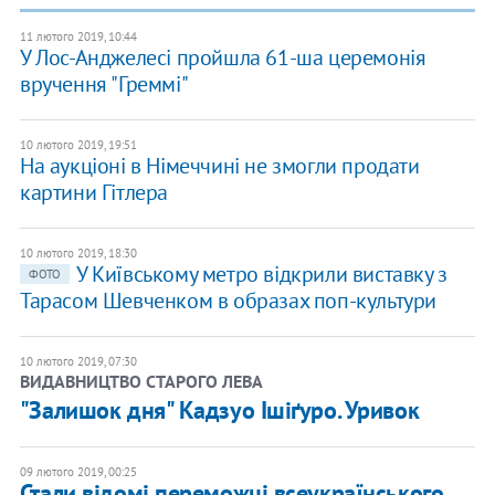
11 лютого 2019, 10:44
У Лос-Анджелесі пройшла 61-ша церемонія
вручення "Греммі"
10 лютого 2019, 19:51
На аукціоні в Німеччині не змогли продати
картини Гітлера
10 лютого 2019, 18:30
У Київському метро відкрили виставку з
ФОТО
Тарасом Шевченком в образах поп-культури
10 лютого 2019, 07:30
ВИДАВНИЦТВО СТАРОГО ЛЕВА
"Залишок дня" Кадзуо Ішіґуро. Уривок
09 лютого 2019, 00:25
Стали відомі переможці всеукраїнського