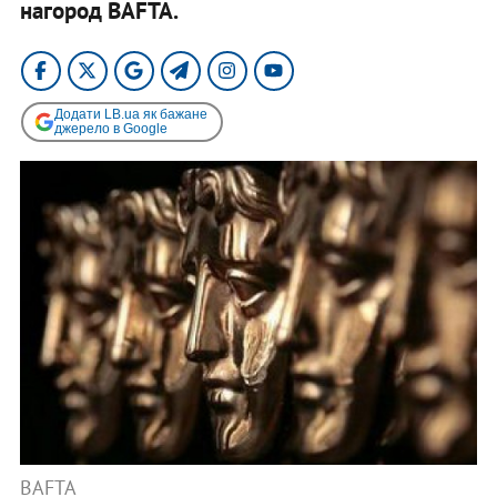
нагород BAFTA.
Додати LB.ua як бажане
джерело в Google
BAFTA