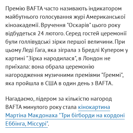
Премію BAFTA часто називають індикатором
майбутнього голосування журі Американської
кіноакадемії. Вручення "Оскарів" цього року
відбудеться 24 лютого. Серед гостей церемонії
були голлівудські зірки першої величини. При
цьому Леді Гага, яка зіграла з Бредлі Купером у
картині "Зірка народилася", в Лондон не
приїхала: вона обрала церемонію
нагородження музичними преміями "Греммі",
яка пройшла в США в один день з BAFTA.
Нагадаємо, лідером за кількістю нагород
BAFTA минулого року стала
кінокартина
Мартіна Макдонаха "Три бігборди на кордоні
Еббінга, Міссурі"
.