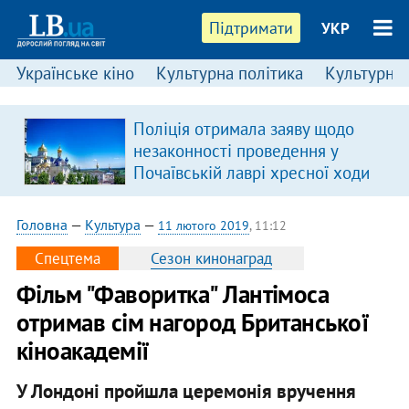
Підтримати
УКР
Українське кіно
Культурна політика
Культурні і
Поліція отримала заяву щодо
в
незаконності проведення у
Почаївській лаврі хресної ходи
Головна
—
Культура
—
11 лютого 2019
, 11:12
Спецтема
Сезон кинонаград
Фільм "Фаворитка" Лантімоса
отримав сім нагород Британської
кіноакадемії
У Лондоні пройшла церемонія вручення