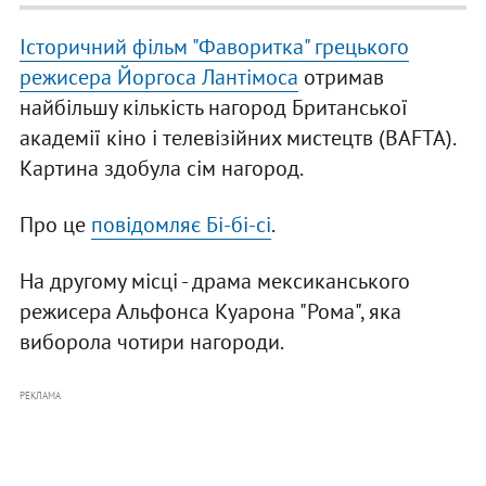
Історичний фільм "Фаворитка" грецького
режисера Йоргоса Лантімоса
отримав
найбільшу кількість нагород Британської
академії кіно і телевізійних мистецтв (BAFTA).
Картина здобула сім нагород.
Про це
повідомляє Бі-бі-сі
.
На другому місці - драма мексиканського
режисера Альфонса Куарона "Рома", яка
виборола чотири нагороди.
РЕКЛАМА