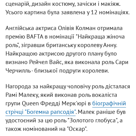
сценарій, дизайн костюму, зачіски і макіяж.
Усього картина була заявлена у 12 номінаціях.
Англійська актриса Олівія Колман отримала
премію BAFTA в номінації "Найкраща жіноча
роль", зігравши британську королеву Анну.
Найкращою актрисою другого плану було
визнано Рейчел Вайс, яка виконала роль Сари
Черчилль - близької подруги королеви.
Нагорода за найкращу чоловічу роль дісталася
Рамі Малеку, який виконав роль вокаліста
групи Queen Фредді Мерк'юрі в
біографічній
стрічці "Богемна рапсодія"
. Малек раніше був
удостоєний за цю роль "Золотого глобуса", а
також номінований на "Оскар".