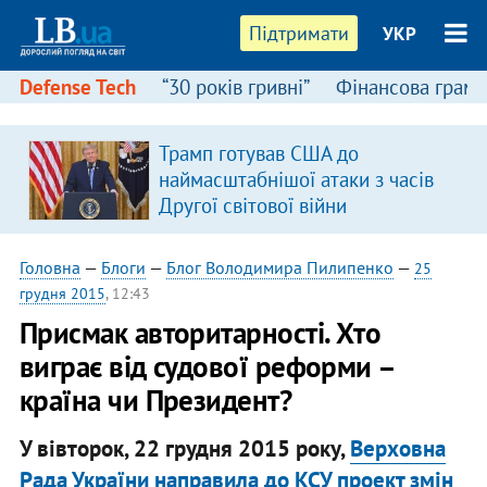
Підтримати
УКР
Defense Tech
“30 років гривні”
Фінансова грамо
Трамп готував США до
наймасштабнішої атаки з часів
Другої світової війни
Головна
—
Блоги
—
Блог Володимира Пилипенко
—
25
грудня 2015
, 12:43
Присмак авторитарності. Хто
виграє від судової реформи –
країна чи Президент?
У вівторок, 22 грудня 2015 року,
Верховна
Рада України направила до КСУ проект змін