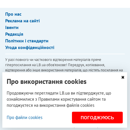
Про нас
Реклама на сайті
Івенти
Редакція
Політики і стандарти
Угода конфіденційності
У разі повного чи часткового відтворення матеріалів пряме
гіперпосилання на LB.ua обов'язкове! Передрук, копіювання,
відтворення або інше використання матеріалів, що містять посилання на
агентство "Українськi Новини" й "Українська Фото Група", заборонено.
Про використання cookies
Матеріали, які розміщуються на сайті з позначкою "Реклама" / "Новини
компаній" / "Пресреліз" / "Promoted", є рекламними та публікуються на
правах реклами. Редакція може не поділяти погляди, які в них
Продовжуючи переглядати LB.ua ви підтверджуєте, що
представлені. Матеріали з плашкою СПЕЦПРОЄКТ є рекламними, проте
ознайомилися з Правилами користування сайтом та
редакція бере участь у підготовці цього контенту і поділяє думки,
погоджуєтеся на використання файлів cookies
висловлені у цих матеріалах.
Редакція не несе відповідальності за факти та оціночні судження,
Про файли cookies
ПОГОДЖУЮСЬ
оприлюднені у рекламних матеріалах. Згідно з українським
законодавством, відповідальність за зміст реклами несе рекламодавець.