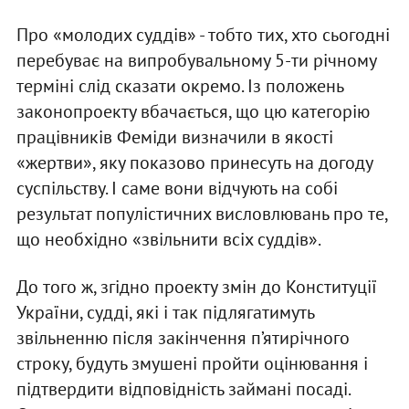
Про «молодих суддів» - тобто тих, хто сьогодні
перебуває на випробувальному 5-ти річному
терміні слід сказати окремо. Із положень
законопроекту вбачається, що цю категорію
працівників Феміди визначили в якості
«жертви», яку показово принесуть на догоду
суспільству. І саме вони відчують на собі
результат популістичних висловлювань про те,
що необхідно «звільнити всіх суддів».
До того ж, згідно проекту змін до Конституції
України, судді, які і так підлягатимуть
звільненню після закінчення п’ятирічного
строку, будуть змушені пройти оцінювання і
підтвердити відповідність займані посаді.