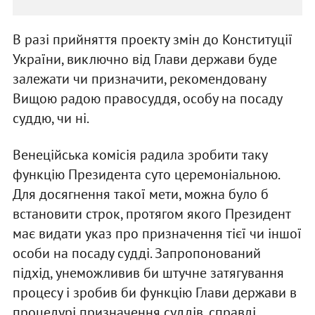
В разі прийняття проекту змін до Конституції
України, виключно від Глави держави буде
залежати чи призначити, рекомендовану
Вищою радою правосуддя, особу на посаду
суддю, чи ні.
Венеційська комісія радила зробити таку
функцію Президента суто церемоніальною.
Для досягнення такої мети, можна було б
встановити строк, протягом якого Президент
має видати указ про призначення тієї чи іншої
особи на посаду судді. Запропонований
підхід, унеможливив би штучне затягування
процесу і зробив би функцію Глави держави в
процедурі призначення суддів, справді,