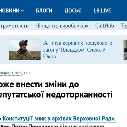
НОВИНИ
БЛОГИ
ДОСЬЄ
LB.LIVE
 грамотність
«Епіцентр виробників»
CultHub
Те
Загинув керівник пошукового
загону "Плацдарм" Олексій
Юков
 вересня 2015
, 13:36
оже внести зміни до
епутатської недоторканності
о Конституції зник в архівах Верховної Ради.
робив Петро Порошенко під час засідання