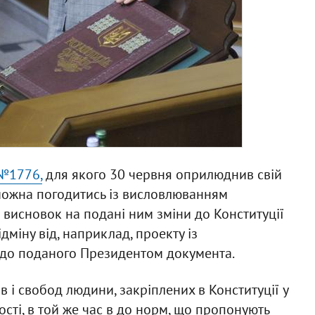
№1776,
для якого 30 червня оприлюднив свій
 можна погодитись із висловлюванням
 висновок на подані ним зміни до Конституції
дміну від, наприклад, проекту із
я до поданого Президентом документа.
 і свобод людини, закріплених в Конституції у
сті, в той же час в до норм, що пропонують