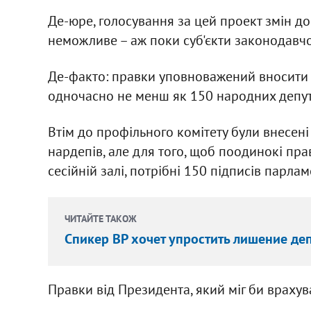
Де-юре, голосування за цей проект змін до
неможливе – аж поки суб'єкти законодавчої
Де-факто: правки уповноважений вносити 
одночасно не менш як 150 народних депут
Втім до профільного комітету були внесен
нардепів, але для того, щоб поодинокі пра
сесійній залі, потрібні 150 підписів парлам
ЧИТАЙТЕ ТАКОЖ
Спикер ВР хочет упростить лишение де
Правки від Президента, який міг би врахува