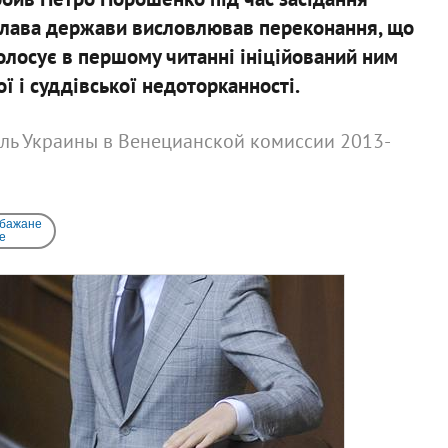
глава держави висловлював переконання, що
олосує в першому читанні ініційований ним
ї і суддівської недоторканності.
ель Украины в Венецианской комиссии 2013-
 бажане
e