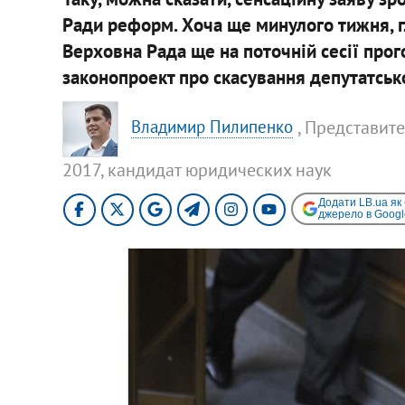
Ради реформ. Хоча ще минулого тижня, 
Верховна Рада ще на поточній сесії прог
законопроект про скасування депутатсько
, Представит
Владимир Пилипенко
2017, кандидат юридических наук
Додати LB.ua як
джерело в Googl