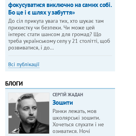
фокусуватися виключно на самих собі.
Бо це і є шлях у забуття»
До сіл прикута увага тих, хто шукає там
прихистку чи безпеки. Чи може цей
інтерес стати шансом для громад? Що
треба українському селу у 21 столітті, щоб
розвиватися, і до…
Всі публікації
БЛОГИ
СЕРГІЙ ЖАДАН
Зошити
Ранки лежать, мов
школярські зошити.
Хочеться слухати і не
озиватися. Ночі