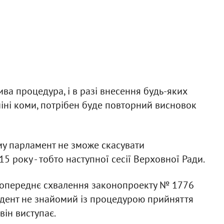
ива процедура, і в разі внесення будь-яких
міні коми, потрібен буде повторний висновок
ому парламент не зможе скасувати
 року - тобто наступної сесії Верховної Ради.
 попереднє схвалення законопроекту № 1776
зидент не знайомий із процедурою прийняття
він виступає.