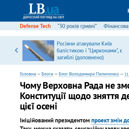
Defense Tech
“30 років гривні”
Фінансова
щодо
Росіяни атакували Київ
 у
балістикою і "Цирконами", є
ої ходи
загиблі (доповнено)
Головна
—
Блоги
—
Блог Володимира Пилипенко
—
21
Чому Верховна Рада не зм
Конституції щодо зняття д
цієї осені
Ініційований президентом
проект змін д
Таку, можна сказати, сенсаційну заяву з