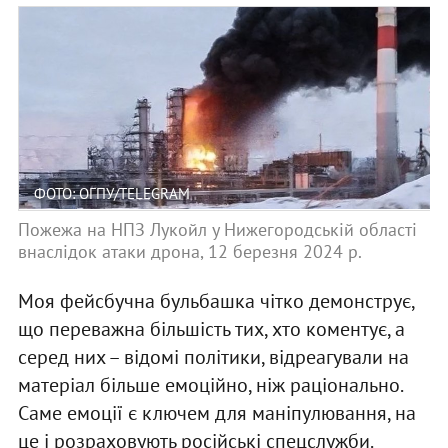
ФОТО: ОГПУ/TELEGRAM
Пожежа на НПЗ Лукойл у Нижегородській області
внаслідок атаки дрона, 12 березня 2024 р.
Моя фейсбучна бульбашка чітко демонструє,
що переважна більшість тих, хто коментує, а
серед них – відомі політики, відреагували на
матеріал більше емоційно, ніж раціонально.
Саме емоції є ключем для маніпулювання, на
це і розраховують російські спецслужби.