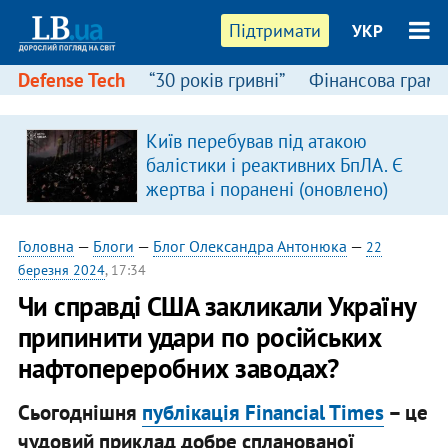
Підтримати
УКР
Defense Tech
“30 років гривні”
Фінансова грамо
Київ перебував під атакою
в
балістики і реактивних БпЛА. Є
жертва і поранені (оновлено)
Головна
—
Блоги
—
Блог Олександра Антонюка
—
22
березня 2024
, 17:34
Чи справді США закликали Україну
припинити удари по російських
нафтопереробних заводах?
Сьогоднішня
публікація Financial Times
– це
чудовий приклад добре спланованої