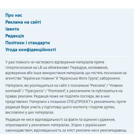
Про нас
Реклама на сайті
Івенти
Редакція
Політики і стандарти
Угода конфіденційності
У разі повного чи часткового відтворення матеріалів пряме
гіперпосилання на LB.ua обов'язкове! Передрук, копіювання,
відтворення або інше використання матеріалів, що містять посилання на
агентство "Українськi Новини" й "Українська Фото Група", заборонено.
Матеріали, які розміщуються на сайті з позначкою "Реклама" / "Новини
компаній" / "Пресреліз" / "Promoted", є рекламними та публікуються на
правах реклами. Редакція може не поділяти погляди, які в них
представлені. Матеріали з плашкою СПЕЦПРОЄКТ є рекламними, проте
редакція бере участь у підготовці цього контенту і поділяє думки,
висловлені у цих матеріалах.
Редакція не несе відповідальності за факти та оціночні судження,
оприлюднені у рекламних матеріалах. Згідно з українським
законодавством, відповідальність за зміст реклами несе рекламодавець.