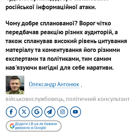
російської інформаційної атаки.
Чому добре спланованої? Ворог чітко
передбачав реакцію різних аудиторій, а
також спланував високий рівень цитування
матеріалу та коментування його різними
експертами та політиками, тим самим
нав'язуючи вигідні для себе наративи.
,
Олександр Антонюк
військовослужбовець, політичний консультант
Додати LB.ua як бажане
джерело в Google