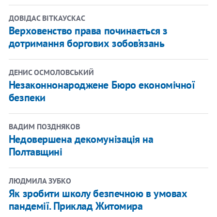
ДОВІДАС ВІТКАУСКАС
Верховенство права починається з
дотримання боргових зобов’язань
ДЕНИС ОСМОЛОВСЬКИЙ
Незаконнонароджене Бюро економічної
безпеки
ВАДИМ ПОЗДНЯКОВ
Недовершена декомунізація на
Полтавщині
ЛЮДМИЛА ЗУБКО
Як зробити школу безпечною в умовах
пандемії. Приклад Житомира