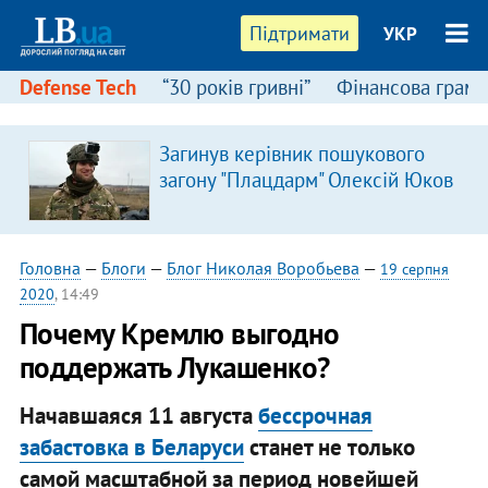
Підтримати
УКР
Defense Tech
“30 років гривні”
Фінансова грамо
Загинув керівник пошукового
загону "Плацдарм" Олексій Юков
Головна
—
Блоги
—
Блог Николая Воробьева
—
19 серпня
2020
, 14:49
Почему Кремлю выгодно
поддержать Лукашенко?
Начавшаяся 11 августа
бессрочная
забастовка в Беларуси
станет не только
самой масштабной за период новейшей