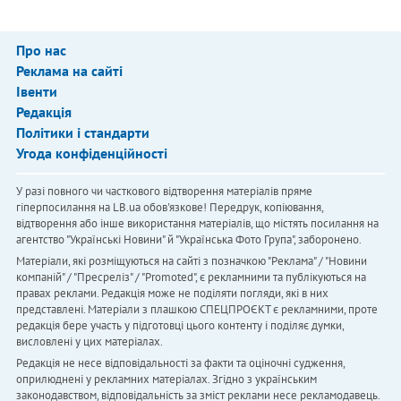
Про нас
Реклама на сайті
Івенти
Редакція
Політики і стандарти
Угода конфіденційності
У разі повного чи часткового відтворення матеріалів пряме
гіперпосилання на LB.ua обов'язкове! Передрук, копіювання,
відтворення або інше використання матеріалів, що містять посилання на
агентство "Українськi Новини" й "Українська Фото Група", заборонено.
Матеріали, які розміщуються на сайті з позначкою "Реклама" / "Новини
компаній" / "Пресреліз" / "Promoted", є рекламними та публікуються на
правах реклами. Редакція може не поділяти погляди, які в них
представлені. Матеріали з плашкою СПЕЦПРОЄКТ є рекламними, проте
редакція бере участь у підготовці цього контенту і поділяє думки,
висловлені у цих матеріалах.
Редакція не несе відповідальності за факти та оціночні судження,
оприлюднені у рекламних матеріалах. Згідно з українським
законодавством, відповідальність за зміст реклами несе рекламодавець.