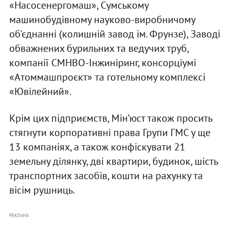
«Насосенергомаш», Сумському
машинобудівному науково-виробничому
об'єднанні (колишній завод ім. Фрунзе), Заводі
обважнених бурильних та ведучих труб,
компанії СМНВО-Інжиніринг, консорціумі
«Атоммашпроєкт» та готельному комплексі
«Ювілейний».
Крім цих підприємств, Мін’юст також просить
стягнути корпоративні права Групи ГМС у ще
13 компаніях, а також конфіскувати 21
земельну ділянку, дві квартири, будинок, шість
транспортних засобів, кошти на рахунку та
вісім рушниць.
РЕКЛАМА