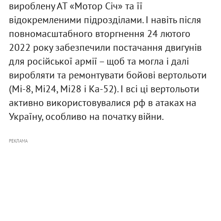
вироблену АТ «Мотор Січ» та її
відокремленими підрозділами. І навіть після
повномасштабного вторгнення 24 лютого
2022 року забезпечили постачання двигунів
для російської армії – щоб та могла і далі
виробляти та ремонтувати бойові вертольоти
(Мі-8, Мі24, Мі28 і Ка-52). І всі ці вертольоти
активно використовувалися рф в атаках на
Україну, особливо на початку війни.
РЕКЛАМА