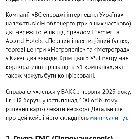
Компанії «ВС енерджі інтернешнл Україна»
належать вісім обленерго (три з них частково),
дві мережі готелів під брендом Premier та
Accord Hotels, «Перший інвестиційний банк»,
торгові центри «Метрополіс» та «Метроград»
у Києві, два заводи. Крім цього VS Energy має
корпоративні права ще в 31 компаніях, які
також можуть бути конфісковані.
Справа слухається у ВАКС з червня 2023 року,
і в ній беруть участь понад 100 осіб, тому
рішення варто чекати нескоро. Детальніше
про цей кейс і його складність
ми писали тут.
2. Група ГМС (Гідромашсервіс)