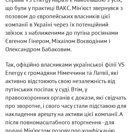
що були у практиці ВАКС. Мін’юст звернувся з
позовом до європейських власників цієї
компанії в Україні через їх потенційний
зв’язок з наближеними до путіна росіянами
Євгеном Гінером, Міхаілом Воєводіним і
Олександром Бабаковим.
Так, офіційно власниками української філії VS
Energy є громадяни Німеччини та Латвії, які
активно відстоюють свою незалежність від
путінських посіпак у суді. Втім, у
правоохоронних органів є докази, які свідчать
про зворотне, і свого часу стали підставою для
накладення арешту на активи цієї компанії. А
після повномасштабного вторгнення - для
подачі Мін’юстом позову про конфіскацію.