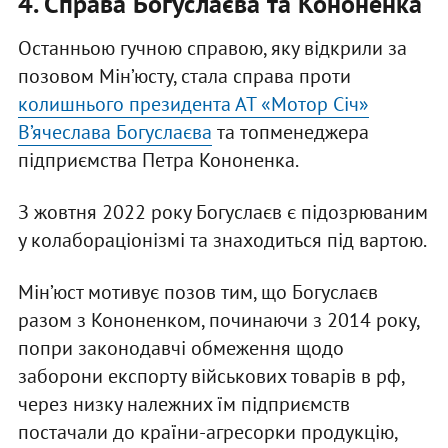
4. Справа Богуслаєва та Кононенка
Останньою гучною справою, яку відкрили за
позовом Мін’юсту, стала справа проти
колишнього президента АТ «Мотор Січ»
В’ячеслава Богуслаєва
та топменеджера
підприємства Петра Кононенка.
З жовтня 2022 року Богуслаєв є підозрюваним
у колабораціонізмі та знаходиться під вартою.
Мін’юст мотивує позов тим, що Богуслаєв
разом з Кононенком, починаючи з 2014 року,
попри законодавчі обмеження щодо
заборони експорту військових товарів в рф,
через низку належних їм підприємств
постачали до країни-агресорки продукцію,