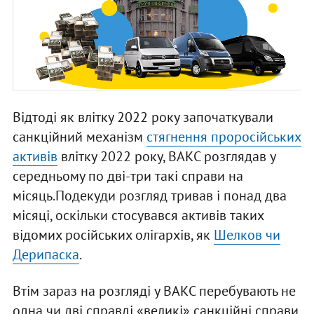
Відтоді як влітку 2022 року започаткували
санкційний механізм
стягнення проросійських
активів
влітку 2022 року, ВАКС розглядав у
середньому по дві-три такі справи на
місяць.Подекуди розгляд тривав і понад два
місяці, оскільки стосувався активів таких
відомих російських олігархів, як
Шелков чи
Дерипаска
.
Втім зараз на розгляді у ВАКС перебувають не
одна чи дві справді «великі» санкційні справи,