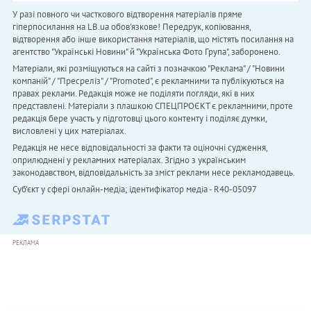
У разі повного чи часткового відтворення матеріалів пряме
гіперпосилання на LB.ua обов'язкове! Передрук, копіювання,
відтворення або інше використання матеріалів, що містять посилання на
агентство "Українськi Новини" й "Українська Фото Група", заборонено.
Матеріали, які розміщуються на сайті з позначкою "Реклама" / "Новини
компаній" / "Пресреліз" / "Promoted", є рекламними та публікуються на
правах реклами. Редакція може не поділяти погляди, які в них
представлені. Матеріали з плашкою СПЕЦПРОЄКТ є рекламними, проте
редакція бере участь у підготовці цього контенту і поділяє думки,
висловлені у цих матеріалах.
Редакція не несе відповідальності за факти та оціночні судження,
оприлюднені у рекламних матеріалах. Згідно з українським
законодавством, відповідальність за зміст реклами несе рекламодавець.
Cуб'єкт у сфері онлайн-медіа; ідентифікатор медіа - R40-05097
РЕКЛАМА