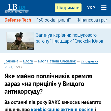
Підтримати
УКР
Defense Tech
“30 років гривні”
Фінансова грамо
Загинув керівник пошукового
загону "Плацдарм" Олексій Юков
Головна
—
Блоги
—
Блог Наталії Січевлюк
—
27 березня
2024
, 16:17
Яке майно поплічників кремля
зараз «на прицілі» у Вищого
антикорсуду?
За останні пів року ВАКС виносив небагато
рішень про
конфіскацію активів росіян
і