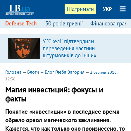
Підтримати
УКР
Defense Tech
“30 років гривні”
Фінансова грамо
У "Скелі" підтвердили
переведення частини
штурмовиків до інших
підрозділів
Головна
—
Блоги
—
Блог Глеба Загория
—
2 серпня 2016
,
12:36
Магия инвестиций: фокусы и
факты
Понятие «инвестиции» в последнее время
обрело ореол магического заклинания.
Кажется, что как только оно произнесено, то