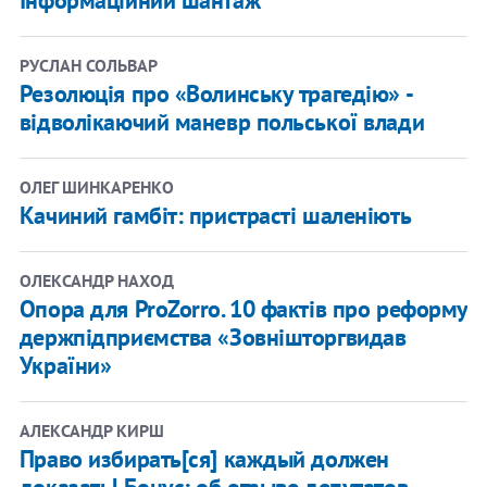
РУСЛАН СОЛЬВАР
Резолюція про «Волинську трагедію» -
відволікаючий маневр польської влади
ОЛЕГ ШИНКАРЕНКО
Качиний гамбіт: пристрасті шаленіють
ОЛЕКСАНДР НАХОД
Опора для ProZorro. 10 фактів про реформу
держпідприємства «Зовнішторгвидав
України»
АЛЕКСАНДР КИРШ
Право избирать[ся] каждый должен
доказать! Бонус: об отзыве депутатов