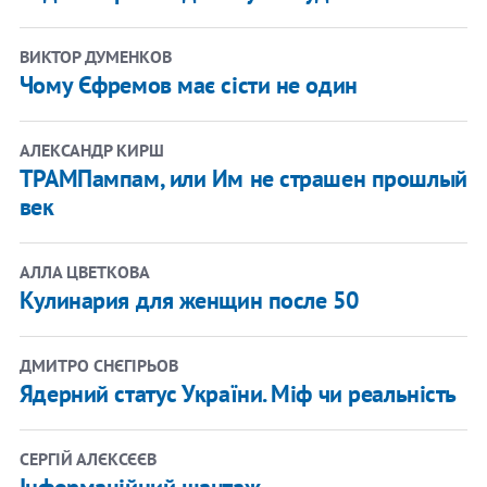
ВИКТОР ДУМЕНКОВ
Чому Єфремов має сісти не один
АЛЕКСАНДР КИРШ
ТРАМПампам, или Им не страшен прошлый
век
АЛЛА ЦВЕТКОВА
Кулинария для женщин после 50
ДМИТРО СНЄГІРЬОВ
Ядерний статус України. Міф чи реальність
СЕРГІЙ АЛЄКСЄЄВ
Інформаційний шантаж