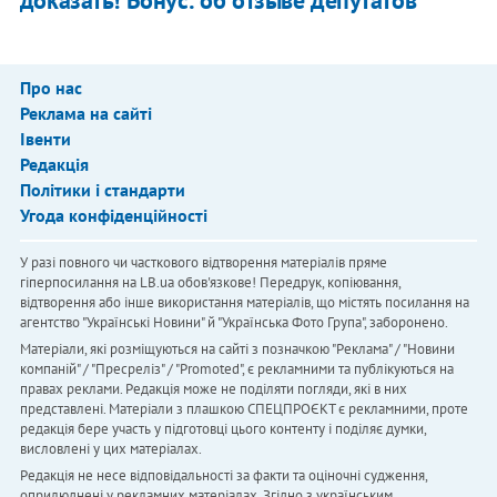
Про нас
Реклама на сайті
Івенти
Редакція
Політики і стандарти
Угода конфіденційності
У разі повного чи часткового відтворення матеріалів пряме
гіперпосилання на LB.ua обов'язкове! Передрук, копіювання,
відтворення або інше використання матеріалів, що містять посилання на
агентство "Українськi Новини" й "Українська Фото Група", заборонено.
Матеріали, які розміщуються на сайті з позначкою "Реклама" / "Новини
компаній" / "Пресреліз" / "Promoted", є рекламними та публікуються на
правах реклами. Редакція може не поділяти погляди, які в них
представлені. Матеріали з плашкою СПЕЦПРОЄКТ є рекламними, проте
редакція бере участь у підготовці цього контенту і поділяє думки,
висловлені у цих матеріалах.
Редакція не несе відповідальності за факти та оціночні судження,
оприлюднені у рекламних матеріалах. Згідно з українським