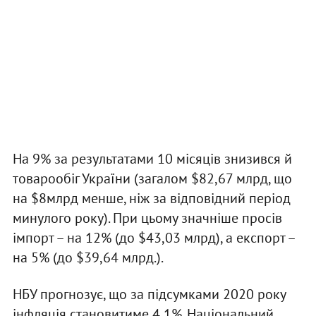
На 9% за результатами 10 місяців знизився й
товарообіг України (загалом $82,67 млрд, що
на $8млрд менше, ніж за відповідний період
минулого року). При цьому значніше просів
імпорт – на 12% (до $43,03 млрд), а експорт –
на 5% (до $39,64 млрд.).
НБУ прогнозує, що за підсумками 2020 року
інфляція становитиме 4,1%. Національний