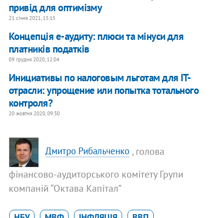
привід для оптимізму
21 січня 2021, 15:15
Концепція е-аудиту: плюси та мінуси для
платників податків
09 грудня 2020, 12:04
Инициативы по налоговым льготам для IT-
отрасли: упрощение или попытка тотального
контроля?
20 жовтня 2020, 09:30
, голова
Дмитро Рибальченко
фінансово-аудиторського комітету Групи
компаній “Октава Капітал”
НБУ
МВФ
ІНФЛЯЦІЯ
ВВП