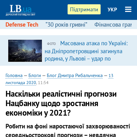
Підтримати
УКР
Defense Tech
“30 років гривні”
Фінансова грамо
Масована атака по Україні:
ФОТО
на Дніпропетровщині загинула
родина, у Львові – удар по
багатоповерхівках
(доповнюється)
Головна
—
Блоги
—
Блог Дмитра Рибальченка
—
13
листопада 2020
, 11:54
Наскільки реалістичні прогнози
Нацбанку щодо зростання
економіки у 2021?
Робити на фоні наростаючої захворюваності
середньострокові прогнози – невдячна