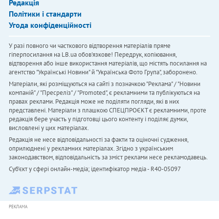
Редакція
Політики і стандарти
Угода конфіденційності
У разі повного чи часткового відтворення матеріалів пряме
гіперпосилання на LB.ua обов'язкове! Передрук, копіювання,
відтворення або інше використання матеріалів, що містять посилання на
агентство "Українськi Новини" й "Українська Фото Група", заборонено.
Матеріали, які розміщуються на сайті з позначкою "Реклама" / "Новини
компаній" / "Пресреліз" / "Promoted", є рекламними та публікуються на
правах реклами. Редакція може не поділяти погляди, які в них
представлені. Матеріали з плашкою СПЕЦПРОЄКТ є рекламними, проте
редакція бере участь у підготовці цього контенту і поділяє думки,
висловлені у цих матеріалах.
Редакція не несе відповідальності за факти та оціночні судження,
оприлюднені у рекламних матеріалах. Згідно з українським
законодавством, відповідальність за зміст реклами несе рекламодавець.
Cуб'єкт у сфері онлайн-медіа; ідентифікатор медіа - R40-05097
РЕКЛАМА