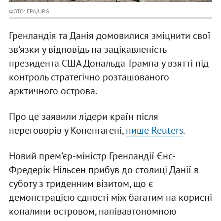
ФОТО: EPA/UPG
Гренландія та Данія домовилися зміцнити свої
зв'язки у відповідь на зацікавленість
президента США Дональда Трампа у взятті під
контроль стратегічно розташованого
арктичного острова.
Про це заявили лідери країн після
переговорів у Копенгагені,
пише Reuters
.
Новий прем'єр-міністр Гренландії Єнс-
Фредерік Нільсен прибув до столиці Данії в
суботу з триденним візитом, що є
демонстрацією єдності між багатим на корисні
копалини островом, напівавтономною