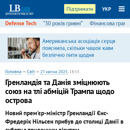
Підтримати
УКР
Defense Tech
“30 років гривні”
Фінансова грамо
Американська асоціація серця
пояснила, скільки чашок кави
безпечно пити щодня
Головна
—
Світ
—
27 квітня 2025
, 18:55
Гренландія та Данія зміцнюють
союз на тлі абміцій Трампа щодо
острова
Новий прем'єр-міністр Гренландії Єнс-
Фредерік Нільсен прибув до столиці Данії в
суботу з триденним візитом.