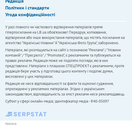
Редакція
Політики і стандарти
Угода конфіденційності
У разі повного чи часткового відтворення матеріалів пряме
гіперпосилання на LB.ua обов'язкове! Передрук, копіювання,
відтворення або інше використання матеріалів, що містять посилання на
агентство "Українськi Новини" й "Українська Фото Група", заборонено.
Матеріали, які розміщуються на сайті з позначкою "Реклама" / "Новини
компаній" / "Пресреліз" / "Promoted", є рекламними та публікуються на
правах реклами. Редакція може не поділяти погляди, які в них
представлені. Матеріали з плашкою СПЕЦПРОЄКТ є рекламними, проте
редакція бере участь у підготовці цього контенту і поділяє думки,
висловлені у цих матеріалах.
Редакція не несе відповідальності за факти та оціночні судження,
оприлюднені у рекламних матеріалах. Згідно з українським
законодавством, відповідальність за зміст реклами несе рекламодавець.
Cуб'єкт у сфері онлайн-медіа; ідентифікатор медіа - R40-05097
РЕКЛАМА