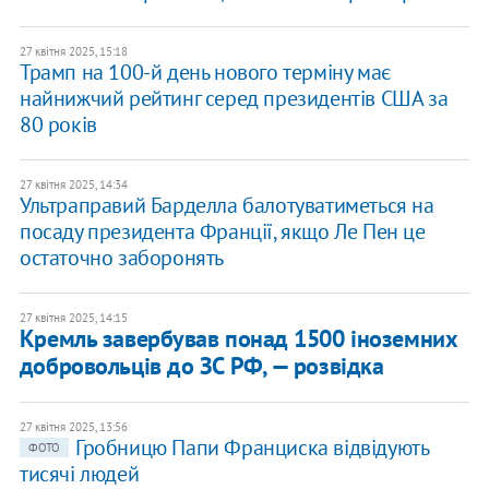
27 квітня 2025, 15:18
Трамп на 100-й день нового терміну має
найнижчий рейтинг серед президентів США за
80 років
27 квітня 2025, 14:34
Ультраправий Барделла балотуватиметься на
посаду президента Франції, якщо Ле Пен це
остаточно заборонять
27 квітня 2025, 14:15
Кремль завербував понад 1500 іноземних
добровольців до ЗС РФ, — розвідка
27 квітня 2025, 13:56
Гробницю Папи Франциска відвідують
ФОТО
тисячі людей