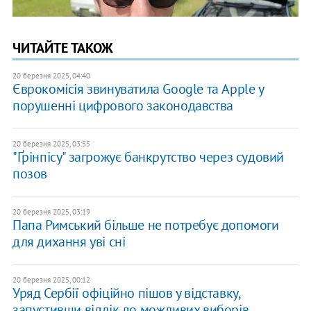
ЧИТАЙТЕ ТАКОЖ
20 березня 2025, 04:40
Єврокомісія звинуватила Google та Apple у
порушенні цифрового законодавства
20 березня 2025, 03:55
"Ґрінпісу" загрожує банкрутство через судовий
позов
20 березня 2025, 03:19
Папа Римський більше не потребує допомоги
для дихання уві сні
20 березня 2025, 00:12
Уряд Сербії офіційно пішов у відставку,
запустивши відлік до можливих виборів