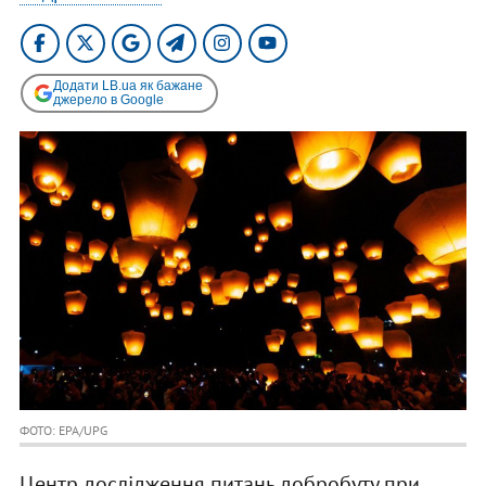
Додати LB.ua як бажане
джерело в Google
ФОТО: EPA/UPG
Центр дослідження питань добробуту при