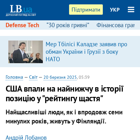
Підтримати
УКР
Defense Tech
“30 років гривні”
Фінансова грамо
Мер Тбілісі Каладзе заявив про
обман України і Грузії з боку
НАТО
Головна
—
Світ
—
20 березня 2025
, 05:39
США впали на найнижчу в історії
позицію у "рейтингу щастя"
Найщасливіші люди, як і впродовж семи
минулих років, живуть у Фінляндії.
Андрій Лобанов