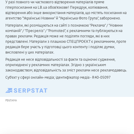
У разі повного чи часткового відтворення матеріалів пряме
гіперпосилання на LB.ua обов'язкове! Передрук, копіювання,
відтворення або інше використання матеріалів, що містять посилання на
агентство "Українськi Новини" й "Українська Фото Група", заборонено.
Матеріали, які розміщуються на сайті з позначкою "Реклама" / "Новини
компаній" / "Пресреліз" / "Promoted", є рекламними та публікуються на
правах реклами. Редакція може не поділяти погляди, які в них
представлені. Матеріали з плашкою СПЕЦПРОЄКТ є рекламними, проте
редакція бере участь у підготовці цього контенту і поділяє думки,
висловлені у цих матеріалах.
Редакція не несе відповідальності за факти та оціночні судження,
оприлюднені у рекламних матеріалах. Згідно з українським
законодавством, відповідальність за зміст реклами несе рекламодавець.
Cуб'єкт у сфері онлайн-медіа; ідентифікатор медіа - R40-05097
РЕКЛАМА