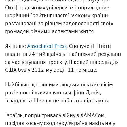
Оксфордському університеті оприлюднив
щорічний "рейтинг щастя", у якому країни
розташовані за рівнем задоволеності своїх
громадян різними аспектами життя.
Як пише
Associated Press
, Сполучені Штати
впали на 24-тий щабель - найнижчий результат
за час існування проєкту. Піковий щабель для
США був у 2012-му році - 11-те місце.
Найбільш щасливими людьми ось вже вісім
років поспіль виявляються фіни. Данія,
Ісландія та Швеція не набагато відстають.
Ізраїль, попри тривалу війну з ХАМАСом,
посідає восьму сходинку. Україна навіть не у