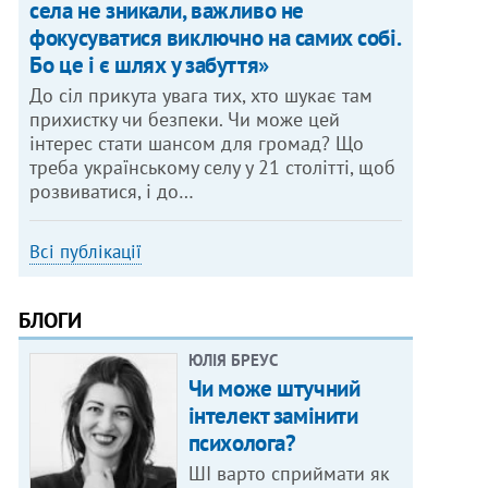
села не зникали, важливо не
фокусуватися виключно на самих собі.
Бо це і є шлях у забуття»
До сіл прикута увага тих, хто шукає там
прихистку чи безпеки. Чи може цей
інтерес стати шансом для громад? Що
треба українському селу у 21 столітті, щоб
розвиватися, і до…
Всі публікації
БЛОГИ
ЮЛІЯ БРЕУС
Чи може штучний
інтелект замінити
психолога?
ШІ варто сприймати як