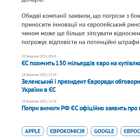
Обидві компанії заявили, що погрози з бок
приносити інновації на європейський рино
чином може ще більше зіпсувати відносини
погрожує відповісти на потенційні штра
20 березня 2025, 00:45
ЄС позичить 150 мільярдів євро на купівлю
19 березня 2025, 21:59
Зеленський і президент Євроради обговори
України в ЄС
19 березня 2025, 21:36
Попри вимоги РФ ЄС офіційно заявить про 
APPLE
ЄВРОКОМІСІЯ
GOOGLE
ЄВРО