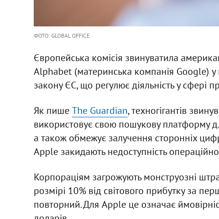
ФОТО: GLOBAL OFFICE
Європейська комісія звинуватила американ
Alphabet (материнська компанія Google) у
закону ЄС, що регулює діяльність у сфері 
Як пише
The Guardian
, техногігантів звину
використовує свою пошукову платформу для
а також обмежує залучення сторонніх циф
Apple закидають недоступність операційно
Корпораціям загрожують монструозні штр
розмірі 10% від світового прибутку за пе
повторний. Для Apple це означає ймовірніс
доларів.