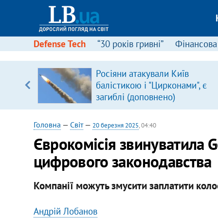
Defense Tech
“30 років гривні”
Фінансова
Росіяни атакували Київ
балістикою і "Цирконами", є
вщині
загиблі (доповнено)
і –
ах
Головна
—
Світ
—
20 березня 2025
, 04:40
Єврокомісія звинуватила G
цифрового законодавства
Компанії можуть змусити заплатити коло
Андрій Лобанов