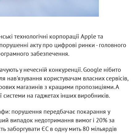
ські технологічні корпорації Apple та
 порушенні акту про цифрові ринки - головного
програмного забезпечення.
вачують у нечесній конкуренції. Google нібито
 нав'язування користувачам власних сервісів,
рових магазинів з кращими пропозиціями. А
ї системи на гаджетах інших виробників.
афи: порушення передбачає покарання у
рший випадок недотримання вимог і 20% за
ть заборгувати ЄС в одну мить 80 мільярдів