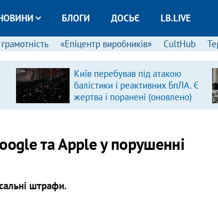
НОВИНИ
БЛОГИ
ДОСЬЄ
LB.LIVE
 грамотність
«Епіцентр виробників»
CultHub
Те
Київ перебував під атакою
балістики і реактивних БпЛА. Є
жертва і поранені (оновлено)
oogle та Apple у порушенні
сальні штрафи.