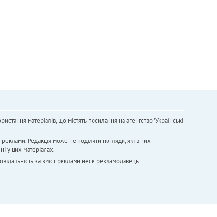
ристання матеріалів, що містять посилання на агентство "Українськi
х реклами. Редакція може не поділяти погляди, які в них
ні у цих матеріалах.
повідальність за зміст реклами несе рекламодавець.