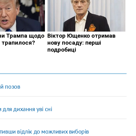
ий позов
для дихання уві сні
устивши відлік до можливих виборів