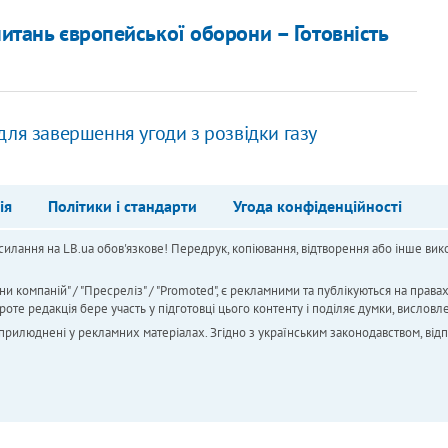
питань європейської оборони – Готовність
для завершення угоди з розвідки газу
ія
Політики і стандарти
Угода конфіденційності
силання на LB.ua обов'язкове! Передрук, копіювання, відтворення або інше вико
ни компаній" / "Пресреліз" / "Promoted", є рекламними та публікуються на права
 редакція бере участь у підготовці цього контенту і поділяє думки, висловле
 оприлюднені у рекламних матеріалах. Згідно з українським законодавством, від