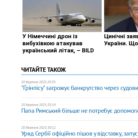
ЧИТАЙТЕ ТАКОЖ
20 березня 2025, 03:55
"Ґрінпісу" загрожує банкрутство через судов
20 березня 2025, 03:19
Папа Римський більше не потребує допомоги 
20 березня 2025, 00:12
Уряд Сербії офіційно пішов у відставку, зап