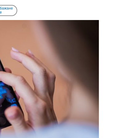
 бажане
e