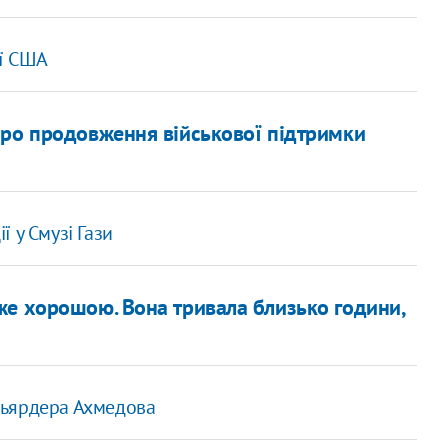
ії США
про продовження військової підтримки
 у Смузі Гази
же хорошою. Вона тривала близько години,
ільярдера Ахмедова