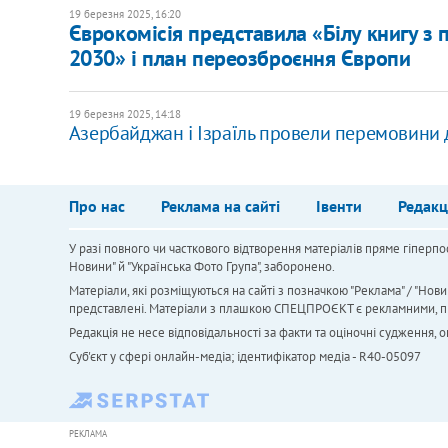
19 березня 2025, 16:20
​Єврокомісія представила «Білу книгу з 
2030» і план переозброєння Європи
19 березня 2025, 14:18
Азербайджан і Ізраїль провели перемовини 
Про нас
Реклама на сайті
Івенти
Редакц
У разі повного чи часткового відтворення матеріалів пряме гіперпо
Новини" й "Українська Фото Група", заборонено.
Матеріали, які розміщуються на сайті з позначкою "Реклама" / "Нови
представлені. Матеріали з плашкою СПЕЦПРОЄКТ є рекламними, проте
Редакція не несе відповідальності за факти та оціночні судження,
Cуб'єкт у сфері онлайн-медіа; ідентифікатор медіа - R40-05097
РЕКЛАМА