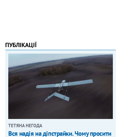
ПУБЛІКАЦІЇ
ТЕТЯНА НЕГОДА
Вся надія на діпстрайки. Чому просити