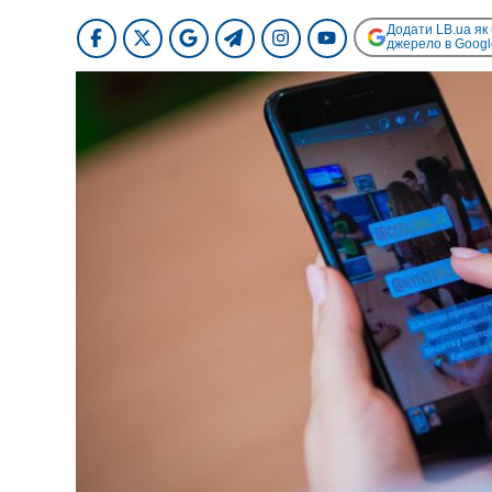
Додати LB.ua як
джерело в Googl