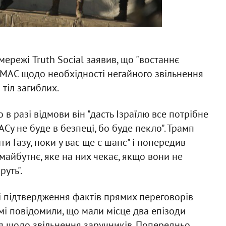
мережі Truth Social заявив, що "востаннє
МАС щодо необхідності негайного звільнення
 тіл загиблих.
 в разі відмови він "дасть Ізраїлю все потрібне
у не буде в безпеці, бо буде пекло". Трамп
и Газу, поки у вас ще є шанс" і попередив
майбутнє, яке на них чекає, якщо вони не
руть".
і підтвердження фактів прямих переговорів
і повідомили, що мали місце два епізоди
я щодо звільнення заручників. Попередньо