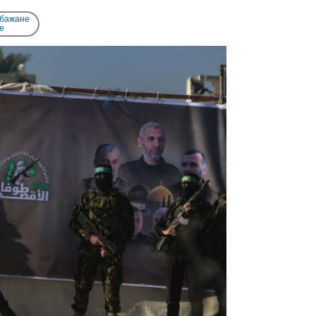
 бажане
e