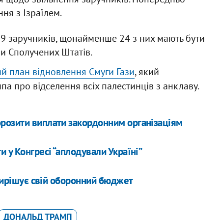
ня з Ізраїлем.
59 заручників, щонайменше 24 з них мають бути
ни Сполучених Штатів.
ий план відновлення Смуги Гази
, який
па про відселення всіх палестинців з анклаву.
розити виплати закордонним організаціям
 у Конгресі “аплодували Україні”
 вирішує свій оборонний бюджет
ДОНАЛЬД ТРАМП