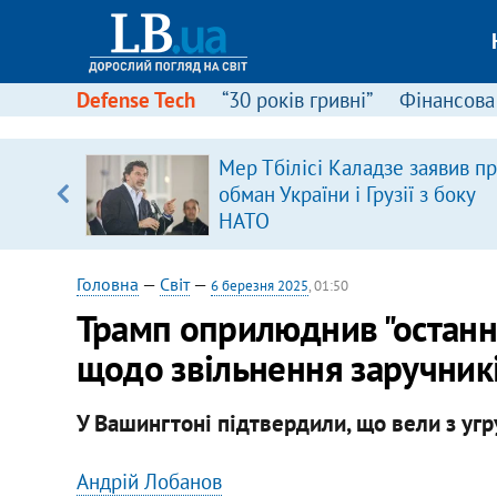
Defense Tech
“30 років гривні”
Фінансова
іцит»
Мер Тбілісі Каладзе заявив п
обман України і Грузії з боку
 далі з
НАТО
Головна
—
Світ
—
6 березня 2025
, 01:50
Трамп оприлюднив "остан
щодо звільнення заручник
У Вашингтоні підтвердили, що вели з уг
Андрій Лобанов