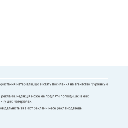
ристання матеріалів, що містять посилання на агентство "Українськi
х реклами. Редакція може не поділяти погляди, які в них
ні у цих матеріалах.
повідальність за зміст реклами несе рекламодавець.