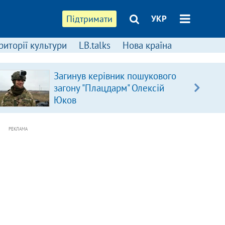
Підтримати
УКР
риторії культури
LB.talks
Нова країна
Загинув керівник пошукового
загону "Плацдарм" Олексій
Юков
РЕКЛАМА