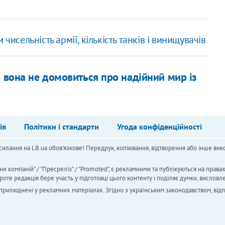
чисельність армії, кількість танків і винищувачів
и вона не домовиться про надійний мир із
ія
Політики і стандарти
Угода конфіденційності
силання на LB.ua обов'язкове! Передрук, копіювання, відтворення або інше вико
ни компаній" / "Пресреліз" / "Promoted", є рекламними та публікуються на права
 редакція бере участь у підготовці цього контенту і поділяє думки, висловле
 оприлюднені у рекламних матеріалах. Згідно з українським законодавством, від