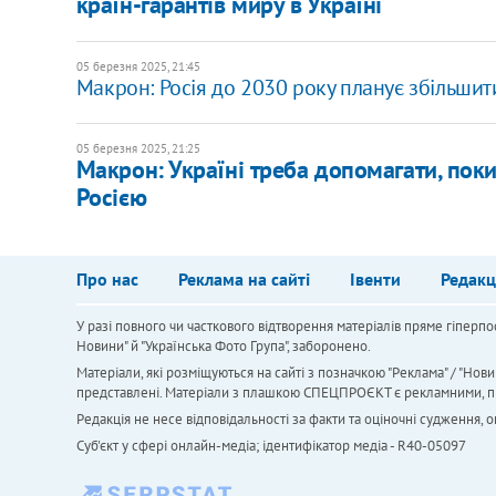
країн-гарантів миру в Україні
05 березня 2025, 21:45
Макрон: Росія до 2030 року планує збільшити 
05 березня 2025, 21:25
Макрон: Україні треба допомагати, пок
Росією
Про нас
Реклама на сайті
Івенти
Редакц
У разі повного чи часткового відтворення матеріалів пряме гіперпо
Новини" й "Українська Фото Група", заборонено.
Матеріали, які розміщуються на сайті з позначкою "Реклама" / "Нови
представлені. Матеріали з плашкою СПЕЦПРОЄКТ є рекламними, проте
Редакція не несе відповідальності за факти та оціночні судження,
Cуб'єкт у сфері онлайн-медіа; ідентифікатор медіа - R40-05097