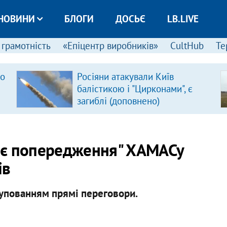
НОВИНИ
БЛОГИ
ДОСЬЄ
LB.LIVE
 грамотність
«Епіцентр виробників»
CultHub
Те
ро
Росіяни атакували Київ
балістикою і "Цирконами", є
загиблі (доповнено)
нє попередження" ХАМАСу
ів
рупованням прямі переговори.