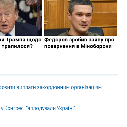
озити виплати закордонним організаціям
у Конгресі “аплодували Україні”