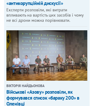
«антикорупційній дискусії»
Експерти розповіли, які витрати
впливають на вартість цих засобів і чому
не всі дрони можна порівнювати.
ВІКТОРІЯ НАЙДЬОНОВА
Військові «Азову» розповіли, як
формувався список «бараку 200» в
Оленівці