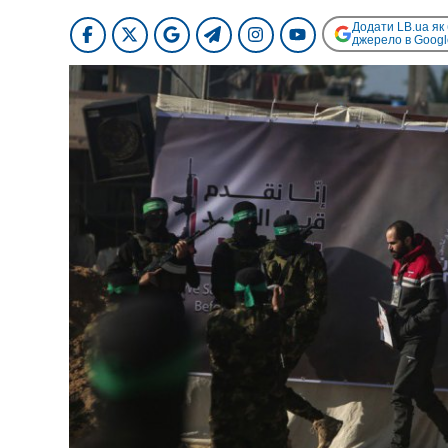
Додати LB.ua як
джерело в Googl