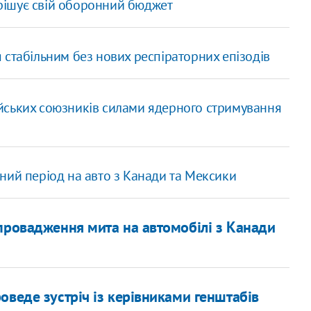
вирішує свій оборонний бюджет
 стабільним без нових респіраторних епізодів
йських союзників силами ядерного стримування
ний період на авто з Канади та Мексики
провадження мита на автомобілі з Канади
оведе зустріч із керівниками генштабів