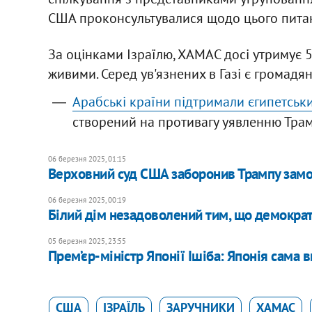
США проконсультувалися щодо цього питан
За оцінками Ізраїлю, ХАМАС досі утримує 
живими. Серед ув'язнених в Газі є громадя
Арабські країни підтримали єгипетськ
створений на противагу уявленню Трам
06 березня 2025, 01:15
Верховний суд США заборонив Трампу замо
06 березня 2025, 00:19
Білий дім незадоволений тим, що демократи
05 березня 2025, 23:55
Прем’єр-міністр Японії Ішіба: Японія сама
США
ІЗРАЇЛЬ
ЗАРУЧНИКИ
ХАМАС