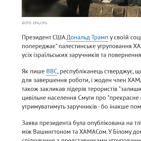
ФОТО: EPA/UPG
Президент США
Дональд Трамп
у своїй соц
попереджає" палестинське угруповання ХА
усіх ізраїльських заручників та повернення
Як пише
BBC
, республіканець стверджує, що
для завершення роботи, і жоден член ХАМАС
також закликав лідерів терористів "залишит
цивільне населення Смуги про "прекрасне 
утримуватимуть заручників - бо інакше пом
Заява президента була опублікована на тл
між Вашингтоном та ХАМАСом. У Білому дом
спілкування з представниками угрупованн