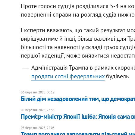
Проте голоси суддів розділилися 5-4 на к
поверненні справи на розгляд судів нижчо
Експерти вважають, що такий результат мо
вирішуватиме й інші, більш важливі для Т
більшості та наявності у складі трьох суд
першої каденції, може виявитися недостат
Адміністрація Трампа в рамках скороч
продати сотні федеральних
будівель.
06 березня 2025, 00:19
Білий дім незадоволений тим, що демократи
05 березня 2025, 23:55
Прем’єр-міністр Японії Ішіба: Японія сама
05 березня 2025, 22:03
Трамп погодився запровадити пільговий ми