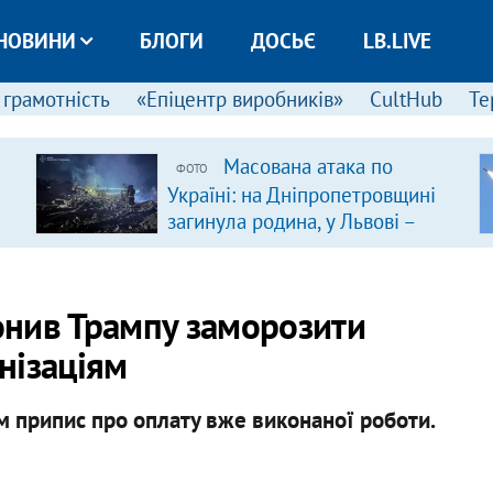
НОВИНИ
БЛОГИ
ДОСЬЄ
LB.LIVE
 грамотність
«Епіцентр виробників»
CultHub
Те
Масована атака по
ФОТО
Україні: на Дніпропетровщині
загинула родина, у Львові –
удар по багатоповерхівках
(доповнюється)
онив Трампу заморозити
нізаціям
 припис про оплату вже виконаної роботи.