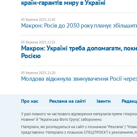
країн-гарантів миру в Україні
05 березня 2025, 21:45
Макрон: Росія до 2030 року планує збільшити 
05 березня 2025, 21:25
Макрон: Україні треба допомагати, пок
Росією
05 березня 2025, 21:20
Молдова відкинула звинувачення Росії чере
Про нас
Реклама на сайті
Івенти
Редакц
У разі повного чи часткового відтворення матеріалів пряме гіперпо
Новини" й "Українська Фото Група", заборонено.
Матеріали, які розміщуються на сайті з позначкою "Реклама" / "Нови
представлені. Матеріали з плашкою СПЕЦПРОЄКТ є рекламними, проте