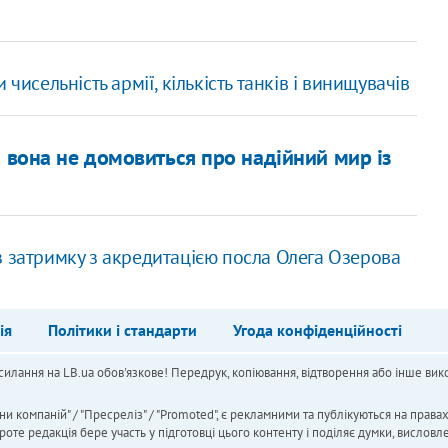
чисельність армії, кількість танків і винищувачів
и вона не домовиться про надійний мир із
з затримку з акредитацією посла Олега Озерова
ія
Політики і стандарти
Угода конфіденційності
силання на LB.ua обов'язкове! Передрук, копіювання, відтворення або інше вико
ни компаній" / "Пресреліз" / "Promoted", є рекламними та публікуються на права
 редакція бере участь у підготовці цього контенту і поділяє думки, висловле