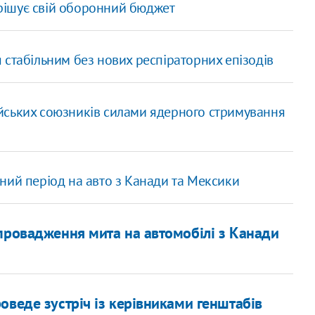
вирішує свій оборонний бюджет
 стабільним без нових респіраторних епізодів
йських союзників силами ядерного стримування
ний період на авто з Канади та Мексики
провадження мита на автомобілі з Канади
оведе зустріч із керівниками генштабів