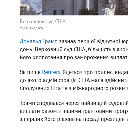
Верховний суд США
ФОТО: ЕРА/UPG
Дональд Трамп
зазнав першої відчутної ю
дому: Верховний суд США, більшість в яко
його клопотання про замороження виплат 
Як пише
Reuters
, йдеться про припис, вид
до якого адміністрація США мала здійснити
Сполучених Штатів з міжнародного розвит
Трамп сподівався через найвищий судовий
виплати разом з іншими грантовими прогр
з перших його рішень на посаді президент