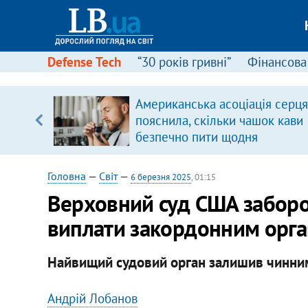
Defense Tech
“30 років гривні”
Фінансова
Американська асоціація серця
уп
пояснила, скільки чашок кави
безпечно пити щодня
ку
Головна
—
Світ
—
6 березня 2025
, 01:15
Верховний суд США забор
виплати закордонним орга
Найвищий судовий орган залишив чинним
Андрій Лобанов