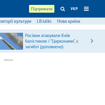
Підтримати
УКР
риторії культури
LB.talks
Нова країна
Росіяни атакували Київ
балістикою і "Цирконами", є
загиблі (доповнено)
РЕКЛАМА