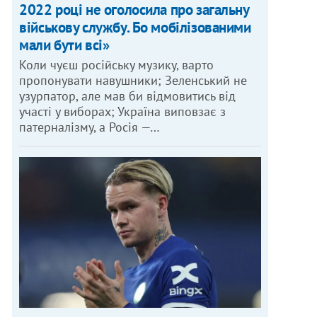
2022 році не оголосила про загальну
військову службу. Бо мобілізованими
мали бути всі»
Коли чуєш російську музику, варто
пропонувати навушники; Зеленський не
узурпатор, але мав би відмовитись від
участі у виборах; Україна виповзає з
патерналізму, а Росія —…