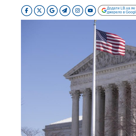
Додати LB.ua як
джерело в Googl