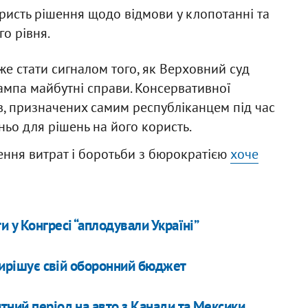
ористь рішення щодо відмови у клопотанні та
го рівня.
же стати сигналом того, як Верховний суд
рампа майбутні справи. Консервативної
дів, призначених самим республіканцем під час
ньо для рішень на його користь.
ення витрат і боротьби з бюрократією
хоче
 у Конгресі “аплодували Україні”
 вирішує свій оборонний бюджет
тний період на авто з Канади та Мексики