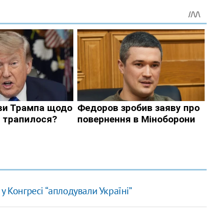
у Конгресі “аплодували Україні”