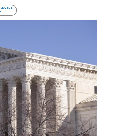
 бажане
e