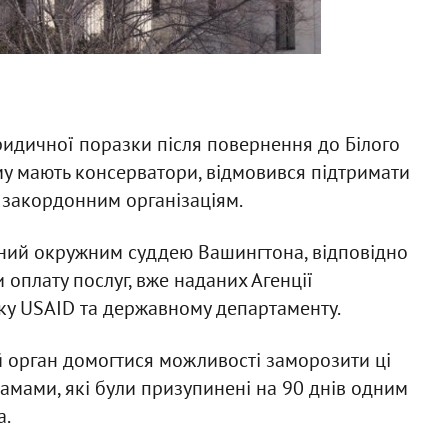
ридичної поразки після повернення до Білого
му мають консерватори, відмовився підтримати
закордонним організаціям.
аний окружним суддею Вашингтона, відповідно
 оплату послуг, вже наданих Агенції
ку USAID та державному департаменту.
 орган домогтися можливості заморозити ці
амами, які були призупинені на 90 днів одним
а.